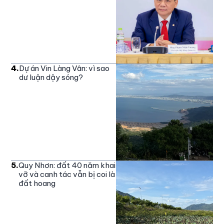
4
.
Dự án Vin Làng Vân: vì sao
dư luận dậy sóng?
5
.
Quy Nhơn: đất 40 năm khai
vỡ và canh tác vẫn bị coi là
đất hoang