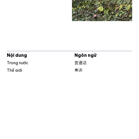
Nội dung
Ngôn ngữ
Trong nước
普通话
Thế giới
粤语
Thời Sự
မြန်မာ
Bình luận
한국어
Video
ລາວ
Tranh biếm hoạ
ខ្មែ
བོད་སྐད།
ئۇيغۇر
Tiếng Việt
English