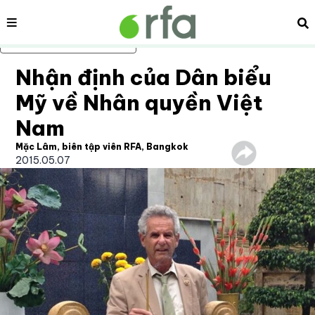
Nội dung
Tì
Bỏ qua nội dung chính
Nhận định của Dân biểu
Mỹ về Nhân quyền Việt
Nam
Mặc Lâm, biên tập viên RFA, Bangkok
2015.05.07