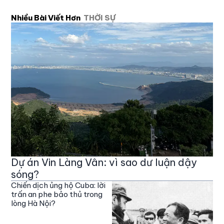
Nhiều Bài Viết Hơn
THỜI SỰ
Dự án Vin Làng Vân: vì sao dư luận dậy
sóng?
Chiến dịch ủng hộ Cuba: lời
trấn an phe bảo thủ trong
lòng Hà Nội?