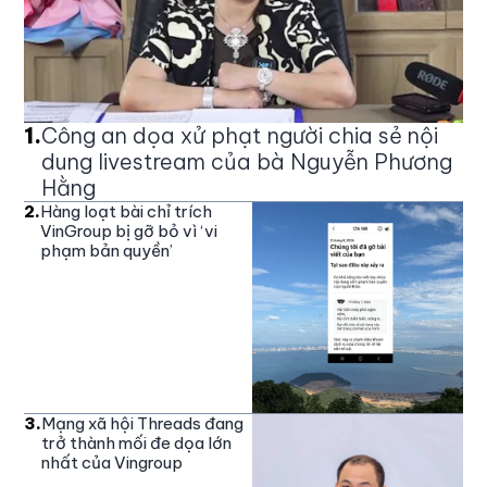
1
.
Công an dọa xử phạt người chia sẻ nội
dung livestream của bà Nguyễn Phương
Hằng
2
.
Hàng loạt bài chỉ trích
VinGroup bị gỡ bỏ vì ‘vi
phạm bản quyền’
3
.
Mạng xã hội Threads đang
trở thành mối đe dọa lớn
nhất của Vingroup