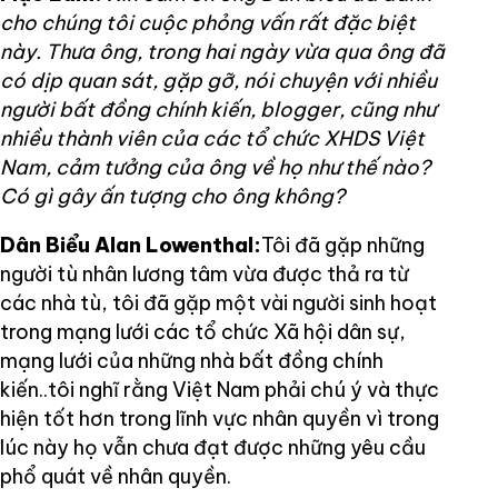
cho chúng tôi cuộc phỏng vấn rất đặc biệt
này. Thưa ông, trong hai ngày vừa qua ông đã
có dịp quan sát, gặp gỡ, nói chuyện với nhiều
người bất đồng chính kiến, blogger, cũng như
nhiều thành viên của các tổ chức XHDS Việt
Nam, cảm tưởng của ông về họ như thế nào?
Có gì gây ấn tượng cho ông không?
Dân Biểu Alan Lowenthal:
Tôi đã gặp những
người tù nhân lương tâm vừa được thả ra từ
các nhà tù, tôi đã gặp một vài người sinh hoạt
trong mạng lưới các tổ chức Xã hội dân sự,
mạng lưới của những nhà bất đồng chính
kiến..tôi nghĩ rằng Việt Nam phải chú ý và thực
hiện tốt hơn trong lĩnh vực nhân quyền vì trong
lúc này họ vẫn chưa đạt được những yêu cầu
phổ quát về nhân quyền.