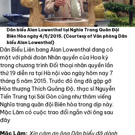
Dân biểu Alan Lowenthal tại Nghĩa Trang Quân Đội
Biên Hòa ngày 4/5/2015.
(Courtesy of Văn phòng Dân
biểu Alan Lowenthal)
Dân Biểu Liên bang Alan Lowenthal đang có
mặt với phái đoàn Nhân quyền của Hoa kỳ
trong chương trình Đối thoại nhân quyền lần
thứ 19 diễn ra tại Hà nội vào ngày hôm nay 7
tháng 5 năm 2015. Trước đó ông đã gặp gỡ
Hòa thượng Thích Quảng Độ, thạc sĩ Nguyễn
Tiến Trung tại Sài Gòn cũng như thăm viếng
Nghĩa trang quân đội Biên hòa trong dịp này.
Mặc Lâm có cuộc trao đổi ngắn với ông sau
đây
Mặc Lâm:
Xin cám ơn ông Dân biểu đã dành