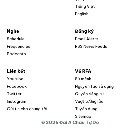
Tiếng Việt
English
Nghe
Đăng ký
Schedule
Email Alerts
Opens in new w
Frequencies
RSS News Feeds
Podcasts
Liên kết
Về RFA
Opens in new window
Youtube
Sứ mệnh
Opens in new window
Facebook
Nguyên tắc sử dụng
Opens in new window
Twitter
Quyền riêng tư
Opens in new window
Instagram
Vượt tường lửa
Opens in new window
Gửi tin cho chúng tôi
Tuyển dụng
Opens in new window
Sitemap
© 2026 Đài Á Châu Tự Do