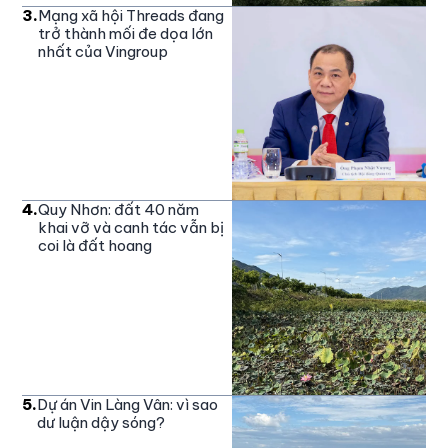
3
.
Mạng xã hội Threads đang
trở thành mối đe dọa lớn
nhất của Vingroup
4
.
Quy Nhơn: đất 40 năm
khai vỡ và canh tác vẫn bị
coi là đất hoang
5
.
Dự án Vin Làng Vân: vì sao
dư luận dậy sóng?