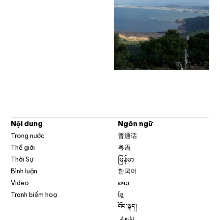
Nội dung
Ngôn ngữ
Trong nước
普通话
Thế giới
粤语
Thời Sự
မြန်မာ
Bình luận
한국어
Video
ລາວ
Tranh biếm hoạ
ខ្មែ
བོད་སྐད།
ئۇيغۇر