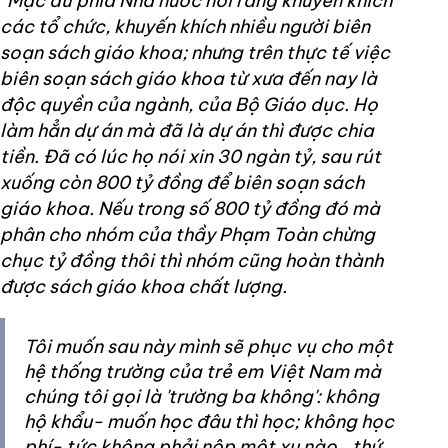
“Mặc dù phía Nhà nước nói rằng khuyến khích
các tổ chức, khuyến khích nhiều người biên
soạn sách giáo khoa; nhưng trên thực tế việc
biên soạn sách giáo khoa từ xưa đến nay là
độc quyền của ngành, của Bộ Giáo dục. Họ
làm hẳn dự án mà đã là dự án thì được chia
tiền. Đã có lúc họ nói xin 30 ngàn tỷ, sau rút
xuống còn 800 tỷ đồng để biên soạn sách
giáo khoa. Nếu trong số 800 tỷ đồng đó mà
phân cho nhóm của thầy Phạm Toàn chừng
chục tỷ đồng thôi thì nhóm cũng hoàn thành
được sách giáo khoa chất lượng.
Tôi muốn sau này mình sẽ phục vụ cho một
hệ thống trường của trẻ em Việt Nam mà
chúng tôi gọi là 'trường ba không': không
hộ khẩu- muốn học đâu thì học; không học
phí- tức không phải nộp một xu nào...thứ