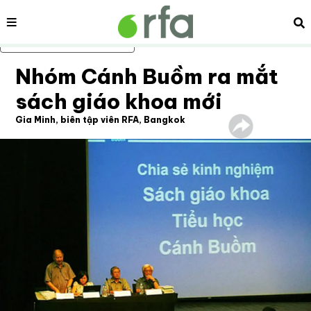
Nội dung
Tì
Bỏ qua nội dung chính
Nhóm Cánh Buồm ra mắt
sách giáo khoa mới
Gia Minh, biên tập viên RFA, Bangkok