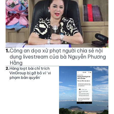
1
.
Công an dọa xử phạt người chia sẻ nội
dung livestream của bà Nguyễn Phương
Hằng
2
.
Hàng loạt bài chỉ trích
VinGroup bị gỡ bỏ vì ‘vi
phạm bản quyền’