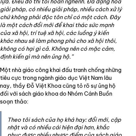
lựa. Điều đó thì tôi hoan nghênh. Đa dạng hóa
giải pháp, có nhiều giải pháp, nhiều cách xử lý
chứ không phải độc tôn chỉ có một cách. Đây
là một cách đổi mới để khai thác sức mạnh
của xã hội, trí tuệ xã hội, các luồng ý kiến
khác nhau sẽ làm phong phú cho xã hội thôi,
không có hại gì cả. Không nên có mặc cảm,
định kiến gì mà nên ủng hộ.”
Một nhà giáo công khai đấu tranh chống những
tiêu cực trong ngành giáo dục Việt Nam lâu
nay, thầy Đỗ Việt Khoa cũng tỏ rõ sự ủng hộ
đối với sách giáo khoa do Nhóm Cánh Buồn
soạn thảo:
Theo tôi sách của họ khá hay: đổi mới, cập
nhật và có nhiều cái hiện đại hơn, khắc
phục được nhiều nhược điểm của sách giáo