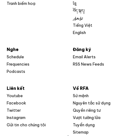
Tranh biếm hoạ
ខ្មែ
བོད་སྐད།
ئۇيغۇر
Tiếng Việt
English
Nghe
Đăng ký
Schedule
Email Alerts
Opens in new w
Frequencies
RSS News Feeds
Podcasts
Liên kết
Về RFA
Opens in new window
Youtube
Sứ mệnh
Opens in new window
Facebook
Nguyên tắc sử dụng
Opens in new window
Twitter
Quyền riêng tư
Opens in new window
Instagram
Vượt tường lửa
Opens in new window
Gửi tin cho chúng tôi
Tuyển dụng
Opens in new window
Sitemap