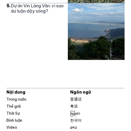
5
.
Dự án Vin Làng Vân: vì sao
dư luận dậy sóng?
Nội dung
Ngôn ngữ
Trong nước
普通话
Thế giới
粤语
Thời Sự
မြန်မာ
Bình luận
한국어
Video
ລາວ