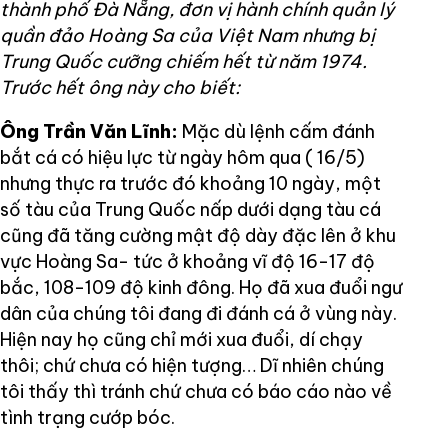
thành phố Đà Nẵng, đơn vị hành chính quản lý
quần đảo Hoàng Sa của Việt Nam nhưng bị
Trung Quốc cưỡng chiếm hết từ năm 1974.
Trước hết ông này cho biết:
Ông Trần Văn Lĩnh:
Mặc dù lệnh cấm đánh
bắt cá có hiệu lực từ ngày hôm qua ( 16/5)
nhưng thực ra trước đó khoảng 10 ngày, một
số tàu của Trung Quốc nấp dưới dạng tàu cá
cũng đã tăng cường mật độ dày đặc lên ở khu
vực Hoàng Sa- tức ở khoảng vĩ độ 16-17 độ
bắc, 108-109 độ kinh đông. Họ đã xua đuổi ngư
dân của chúng tôi đang đi đánh cá ở vùng này.
Hiện nay họ cũng chỉ mới xua đuổi, dí chạy
thôi; chứ chưa có hiện tượng… Dĩ nhiên chúng
tôi thấy thì tránh chứ chưa có báo cáo nào về
tình trạng cướp bóc.