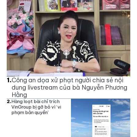
1
.
Công an dọa xử phạt người chia sẻ nội
dung livestream của bà Nguyễn Phương
Hằng
2
.
Hàng loạt bài chỉ trích
VinGroup bị gỡ bỏ vì ‘vi
phạm bản quyền’