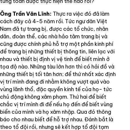
từng toán được thực hiện thế nào rồi?
Ông Trần Văn Lĩnh:
Thực ra việc đó đã làm
cách đây cả 4-5 năm rồi. Tức ngư dân Việt
Nam đã tự trang bị, được các tổ chức, nhân
dân, đoàn thể, các nhà hảo tâm trang bị và
cũng được chính phủ hỗ trợ một phần kinh phí
để trang bị những thiết bị thông tin, liên lạc với
nhau và thiết bị định vị vệ tinh để biết mình ở
tọa độ nào. Những tàu lớn hơn thì có hải đồ và
những thiết bị tối tân hơn; để thứ nhất xác định
vị trí mình đang đi nhằm không vượt quá vào
vùng lãnh thổ, đặc quyền kinh tế của họ- tức
chủ động không xâm phạm. Thứ hai để biết
chắc vị trí mình đi để nếu họ đến để biết vùng
biển của mình và họ xâm nhập. Qua đó thông
báo cho nhau biết để hỗ trợ nhau. Đánh bắt là
theo tổ đội rồi, nhưng sẽ kết hợp tổ đội tạm