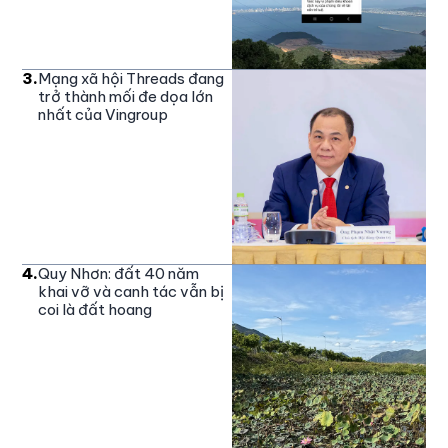
3
.
Mạng xã hội Threads đang
trở thành mối đe dọa lớn
nhất của Vingroup
4
.
Quy Nhơn: đất 40 năm
khai vỡ và canh tác vẫn bị
coi là đất hoang