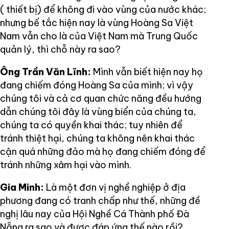
( thiết bị) để không đi vào vùng của nước khác;
nhưng bế tắc hiện nay là vùng Hoàng Sa Việt
Nam vẫn cho là của Việt Nam mà Trung Quốc
quản lý, thì chỗ này ra sao?
Ông Trần Văn Lĩnh:
Mình vẫn biết hiện nay họ
đang chiếm đóng Hoàng Sa của mình; vì vậy
chúng tôi và cả cơ quan chức năng đều hướng
dẫn chúng tôi đây là vùng biển của chúng ta,
chúng ta có quyền khai thác; tuy nhiên để
tránh thiệt hại, chúng ta không nên khai thác
cận quá những đảo mà họ đang chiếm đóng để
tránh những xâm hại vào mình.
Gia Minh:
Là một đơn vị nghề nghiệp ở địa
phương đang có tranh chấp như thế, những đề
nghị lâu nay của Hội Nghề Cá Thành phố Đà
Nẵng ra sao và được đáp ứng thế nào rồi?