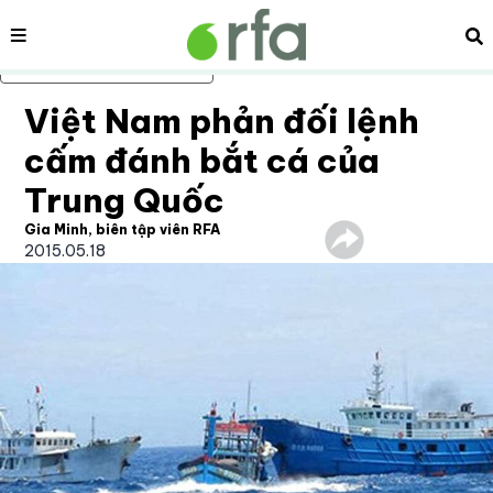
Nội dung
Tì
Bỏ qua nội dung chính
Việt Nam phản đối lệnh
cấm đánh bắt cá của
Trung Quốc
Gia Minh, biên tập viên RFA
2015.05.18