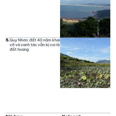
5
.
Quy Nhơn: đất 40 năm khai
vỡ và canh tác vẫn bị coi là
đất hoang