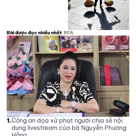
Bài được đọc nhiều nhất
RFA
1
.
Công an dọa xử phạt người chia sẻ nội
dung livestream của bà Nguyễn Phương
Hằng