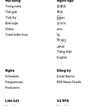
Nội dung
Ngôn ngữ
Trong nước
普通话
Thế giới
粤语
Thời Sự
မြန်မာ
Bình luận
한국어
Video
ລາວ
Tranh biếm hoạ
ខ្មែ
བོད་སྐད།
ئۇيغۇر
Tiếng Việt
English
Nghe
Đăng ký
Schedule
Email Alerts
Opens in new w
Frequencies
RSS News Feeds
Podcasts
Liên kết
Về RFA
Opens in new window