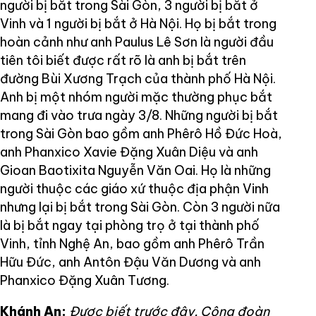
người bị bắt trong Sài Gòn, 3 người bị bắt ở
Vinh và 1 người bị bắt ở Hà Nội. Họ bị bắt trong
hoàn cảnh như anh Paulus Lê Sơn là người đầu
tiên tôi biết được rất rõ là anh bị bắt trên
đường Bùi Xương Trạch của thành phố Hà Nội.
Anh bị một nhóm người mặc thường phục bắt
mang đi vào trưa ngày 3/8. Những người bị bắt
trong Sài Gòn bao gồm anh Phêrô Hồ Đức Hoà,
anh Phanxico Xavie Đặng Xuân Diệu và anh
Gioan Baotixita Nguyễn Văn Oai. Họ là những
người thuộc các giáo xứ thuộc địa phận Vinh
nhưng lại bị bắt trong Sài Gòn. Còn 3 người nữa
là bị bắt ngay tại phòng trọ ở tại thành phố
Vinh, tỉnh Nghệ An, bao gồm anh Phêrô Trần
Hữu Đức, anh Antôn Đậu Văn Dương và anh
Phanxico Đặng Xuân Tương.
Khánh An:
Được biết trước đây, Cộng đoàn