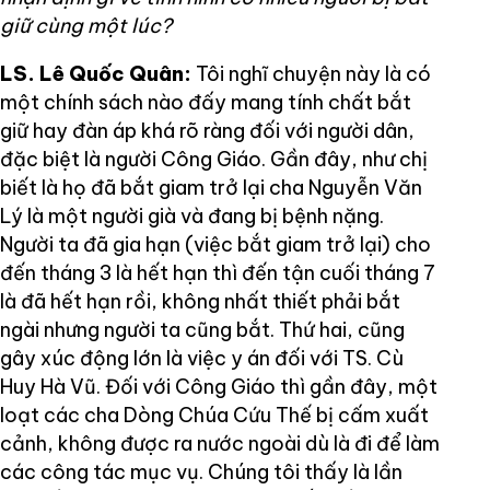
giữ cùng một lúc?
LS. Lê Quốc Quân:
Tôi nghĩ chuyện này là có
một chính sách nào đấy mang tính chất bắt
giữ hay đàn áp khá rõ ràng đối với người dân,
đặc biệt là người Công Giáo. Gần đây, như chị
biết là họ đã bắt giam trở lại cha Nguyễn Văn
Lý là một người già và đang bị bệnh nặng.
Người ta đã gia hạn (việc bắt giam trở lại) cho
đến tháng 3 là hết hạn thì đến tận cuối tháng 7
là đã hết hạn rồi, không nhất thiết phải bắt
ngài nhưng người ta cũng bắt. Thứ hai, cũng
gây xúc động lớn là việc y án đối với TS. Cù
Huy Hà Vũ. Đối với Công Giáo thì gần đây, một
loạt các cha Dòng Chúa Cứu Thế bị cấm xuất
cảnh, không được ra nước ngoài dù là đi để làm
các công tác mục vụ. Chúng tôi thấy là lần