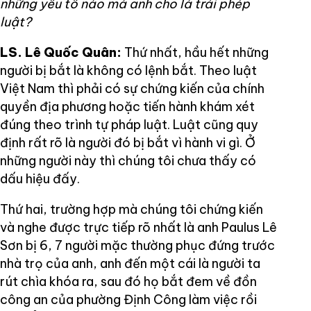
những yếu tố nào mà anh cho là trái phép
luật?
LS. Lê Quốc Quân:
Thứ nhất, hầu hết những
người bị bắt là không có lệnh bắt. Theo luật
Việt Nam thì phải có sự chứng kiến của chính
quyền địa phương hoặc tiến hành khám xét
đúng theo trình tự pháp luật. Luật cũng quy
định rất rõ là người đó bị bắt vì hành vi gì. Ở
những người này thì chúng tôi chưa thấy có
dấu hiệu đấy.
Thứ hai, trường hợp mà chúng tôi chứng kiến
và nghe được trực tiếp rõ nhất là anh Paulus Lê
Sơn bị 6, 7 người mặc thường phục đứng trước
nhà trọ của anh, anh đến một cái là người ta
rút chìa khóa ra, sau đó họ bắt đem về đồn
công an của phường Định Công làm việc rồi