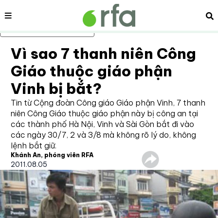
Nội dung
Tì
Bỏ qua nội dung chính
Vì sao 7 thanh niên Công
Giáo thuộc giáo phận
Vinh bị bắt?
Tin từ Cộng đoàn Công giáo Giáo phận Vinh, 7 thanh
niên Công Giáo thuộc giáo phận này bị công an tại
các thành phố Hà Nội, Vinh và Sài Gòn bắt đi vào
các ngày 30/7, 2 và 3/8 mà không rõ lý do, không
lệnh bắt giữ.
Khánh An, phóng viên RFA
2011.08.05