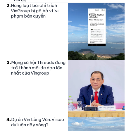
2
.
Hàng loạt bài chỉ trích
VinGroup bị gỡ bỏ vì ‘vi
phạm bản quyền’
3
.
Mạng xã hội Threads đang
trở thành mối đe dọa lớn
nhất của Vingroup
4
.
Dự án Vin Làng Vân: vì sao
dư luận dậy sóng?