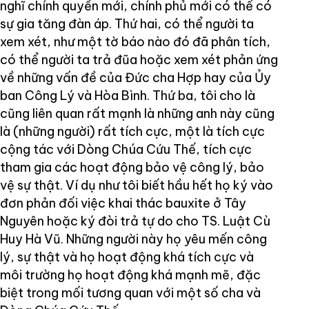
nghĩ chính quyền mới, chính phủ mới có thể có
sự gia tăng đàn áp. Thứ hai, có thể người ta
xem xét, như một tờ báo nào đó đã phân tích,
có thể người ta trả đũa hoặc xem xét phản ứng
về những vấn đề của Đức cha Hợp hay của Ủy
ban Công Lý và Hòa Bình. Thứ ba, tôi cho là
cũng liên quan rất mạnh là những anh này cũng
là (những người) rất tích cực, một là tích cực
cộng tác với Dòng Chúa Cứu Thế, tích cực
tham gia các hoạt động bảo vệ công lý, bảo
vệ sự thật. Ví dụ như tôi biết hầu hết họ ký vào
đơn phản đối việc khai thác bauxite ở Tây
Nguyên hoặc ký đòi trả tự do cho TS. Luật Cù
Huy Hà Vũ. Những người này họ yêu mến công
lý, sự thật và họ hoạt động khá tích cực và
môi trường họ hoạt động khá mạnh mẽ, đặc
biệt trong mối tương quan với một số cha và