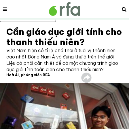
Nội dung
Tì
Bỏ qua nội dung chính
Cần giáo dục giới tính cho
thanh thiếu niên?
Việt Nam hiện có tỉ lệ phá thai ở tuổi vị thành niên
cao nhất Đông Nam Á và đứng thứ 5 trên thế giới.
Liệu có phải cần thiết để có một chương trình giáo
dục giới tính toàn diện cho thanh thiếu niên?
Hoà Ái, phóng viên RFA