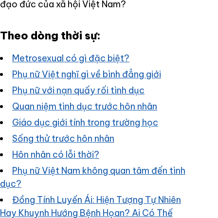
đạo đức của xã hội Việt Nam?
Theo dòng thời sự:
Metrosexual có gì đặc biệt?
Phụ nữ Việt nghĩ gì về bình đẳng giới
Phụ nữ với nạn quấy rối tình dục
Quan niệm tình dục trước hôn nhân
Giáo dục giới tính trong trường học
Sống thử trước hôn nhân
Hôn nhân có lỗi thời?
Phụ nữ Việt Nam không quan tâm đến tình
dục?
Đồng Tính Luyến Ái: Hiện Tượng Tự Nhiên
Hay Khuynh Hướng Bệnh Họan? Ai Có Thế