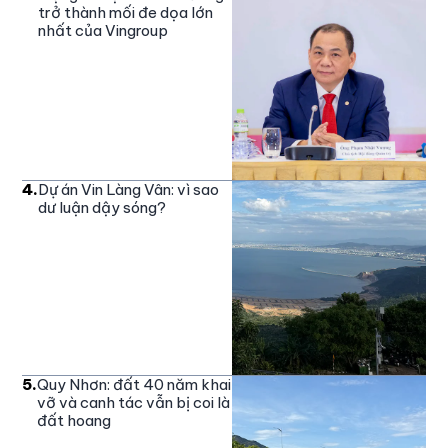
trở thành mối đe dọa lớn
nhất của Vingroup
4
.
Dự án Vin Làng Vân: vì sao
dư luận dậy sóng?
5
.
Quy Nhơn: đất 40 năm khai
vỡ và canh tác vẫn bị coi là
đất hoang