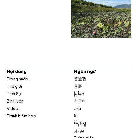
Nội dung
Ngôn ngữ
Trong nước
普通话
Thế giới
粤语
Thời Sự
မြန်မာ
Bình luận
한국어
Video
ລາວ
Tranh biếm hoạ
ខ្មែ
བོད་སྐད།
ئۇيغۇر
Tiếng Việt