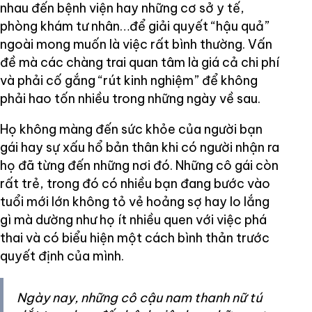
nhau đến bệnh viện hay những cơ sở y tế,
phòng khám tư nhân…để giải quyết “hậu quả”
ngoài mong muốn là việc rất bình thường. Vấn
đề mà các chàng trai quan tâm là giá cả chi phí
và phải cố gắng “rút kinh nghiệm” để không
phải hao tốn nhiều trong những ngày về sau.
Họ không màng đến sức khỏe của người bạn
gái hay sự xấu hổ bản thân khi có người nhận ra
họ đã từng đến những nơi đó. Những cô gái còn
rất trẻ, trong đó có nhiều bạn đang bước vào
tuổi mới lớn không tỏ vẻ hoảng sợ hay lo lắng
gì mà dường như họ ít nhiều quen với việc phá
thai và có biểu hiện một cách bình thản trước
quyết định của mình.
Ngày nay, những cô cậu nam thanh nữ tú