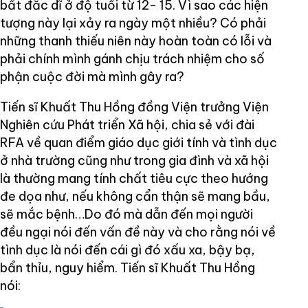
bất đắc dĩ ở độ tuổi từ 12- 15. Vì sao các hiện
tượng này lại xảy ra ngày một nhiều? Có phải
những thanh thiếu niên này hoàn toàn có lỗi và
phải chính mình gánh chịu trách nhiệm cho số
phận cuộc đời mà mình gây ra?
Tiến sĩ Khuất Thu Hồng đồng Viện trưởng Viện
Nghiên cứu Phát triển Xã hội, chia sẻ với đài
RFA về quan điểm giáo dục giới tính và tình dục
ở nhà trường cũng như trong gia đình và xã hội
là thường mang tính chất tiêu cực theo hướng
đe dọa như, nếu không cẩn thận sẽ mang bầu,
sẽ mắc bệnh…Do đó mà dẫn đến mọi người
đều ngại nói đến vấn đề này và cho rằng nói về
tình dục là nói đến cái gì đó xấu xa, bậy bạ,
bẩn thỉu, nguy hiểm. Tiến sĩ Khuất Thu Hồng
nói: