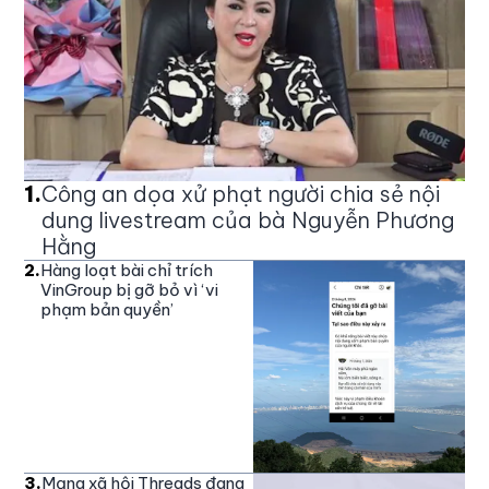
1
.
Công an dọa xử phạt người chia sẻ nội
dung livestream của bà Nguyễn Phương
Hằng
2
.
Hàng loạt bài chỉ trích
VinGroup bị gỡ bỏ vì ‘vi
phạm bản quyền’
3
.
Mạng xã hội Threads đang