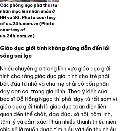
Các phòng nạo phá thai tư
nhân mọc lên nhan nhản ở
HN và SG. Photo courtesy
of us.24h.com.vn
(Photo
courtesy of
us.24h.com.vn)
Giáo dục giới tính không đúng dẫn đến lối
sống sai lạc
Nhiều chuyên gia trong lĩnh vực giáo dục giới
tính cho rằng giáo dục giới tính cho trẻ phải
bắt đầu từ nhỏ và cha mẹ phải có bổn phận
dạy con cái trong gia đình. Theo ý kiến của
bác sĩ Đỗ Hồng Ngọc thì phải dạy từ rất sớm vì
giáo dục giới tính là giáo dục toàn diện liên
quan đến thể chất, đạo đức, xã hội, tâm linh,
tâm lý và cảm xúc. Phần nhiều thanh thiếu niên
chia sẻ là muốn được tìm hiểu và tiếp thu nhiều