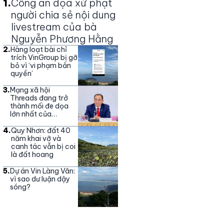
1
.
Công an dọa xử phạt
người chia sẻ nội dung
livestream của bà
Nguyễn Phương Hằng
2
.
Hàng loạt bài chỉ
trích VinGroup bị gỡ
bỏ vì ‘vi phạm bản
quyền’
3
.
Mạng xã hội
Threads đang trở
thành mối đe dọa
lớn nhất của
Vingroup
4
.
Quy Nhơn: đất 40
năm khai vỡ và
canh tác vẫn bị coi
là đất hoang
5
.
Dự án Vin Làng Vân:
vì sao dư luận dậy
sóng?