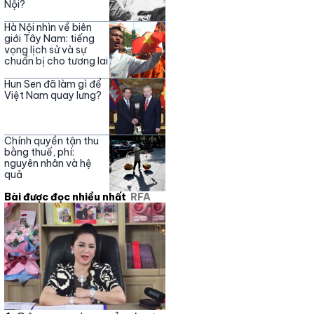
Nội?
Hà Nội nhìn về biên
giới Tây Nam: tiếng
vọng lịch sử và sự
chuẩn bị cho tương lai
Hun Sen đã làm gì để
Việt Nam quay lưng?
Chính quyền tận thu
bằng thuế, phí:
nguyên nhân và hệ
quả
Bài được đọc nhiều nhất
RFA