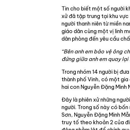
Tin cho biết một số người k
xử đã tập trung tại khu vực 
người thanh niên từ miền na
giáo dân cùng một vị linh m
dân phòng đến yêu cầu chấm
“Bên anh em bảo vệ ông ch
đứng giữa anh em quay lại 
Trong nhóm 14 người bị đưa 
thành phố Vinh, có một gia
hai con Nguyễn Đặng Minh 
Đây là phiên xử những ngườ
người. Trong số này có bố
Sơn, Nguyễn Đặng Minh Mẫn b
truy tố theo khoản 2 của đi
động nhằm lật đổ chính quy