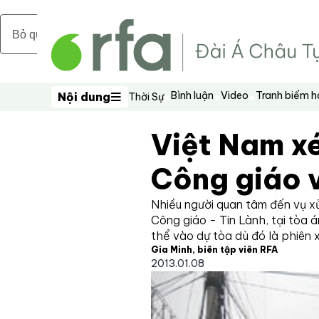
Bỏ qua nội dung chính
Bình luận
Video
Tranh biếm 
Nội dung
Thời Sự
Nội dung
Việt Nam xé
Công giáo 
Nhiều người quan tâm đến vụ x
Công giáo - Tin Lành, tại tòa 
thể vào dự tòa dù đó là phiên 
Gia Minh, biên tập viên RFA
2013.01.08