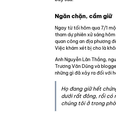
Ngăn chặn, cầm giữ
Ngay từ tối hôm qua 7/1 một
tham dự phiên xử sáng hôm n
quan công an địa phương đế
Việc khám xét bị cho là khô
Anh Nguyễn Lân Thắng, ngườ
Trương Văn Dũng và blogger
những gì đã xảy ra đối với 
Họ đang giữ hết chứng
dưới rất đông, rồi có
chúng tôi ở trong ph