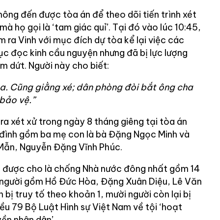
hông đến được tòa án để theo dõi tiến trình xét
mà họ gọi là ‘tam giác quỉ’. Tại đó vào lúc 10:45,
m ra Vinh với mục đích dự tòa kể lại việc các
ục đọc kinh cầu nguyện nhưng đã bị lực lượng
 dứt. Người này cho biết:
a. Cũng giằng xé; dân phòng đòi bắt ông cha
bảo vệ.”
ra xét xử trong ngày 8 tháng giêng tại tòa án
 đình gồm ba mẹ con là bà Đặng Ngọc Minh và
Mẫn, Nguyễn Đặng Vĩnh Phúc.
i được cho là chống Nhà nước đông nhất gồm 14
n người gồm Hồ Đức Hòa, Đặng Xuân Diệu, Lê Văn
ị truy tố theo khoản 1, mười người còn lại bị
ều 79 Bộ Luật Hình sự Việt Nam về tội ‘hoạt
ền nhân dân’.