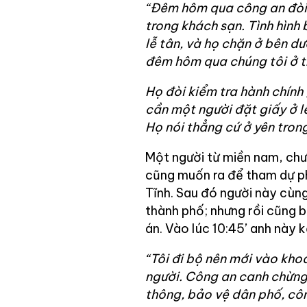
“Đêm hôm qua công an đòi 
trong khách sạn. Tình hình
lễ tân, và họ chặn ở bên dư
đêm hôm qua chúng tôi ở t
Họ đòi kiểm tra hành chính
cần một người đặt giấy ở lễ
Họ nói thẳng cứ ở yên tron
Một người từ miền nam, chư
cũng muốn ra để tham dự ph
Tĩnh. Sau đó người này cùn
thành phố; nhưng rồi cũng 
án. Vào lúc 10:45’ anh này kể
“Tôi đi bộ nên mới vào kho
người. Công an canh chừng
thông, bảo vệ dân phố, côn