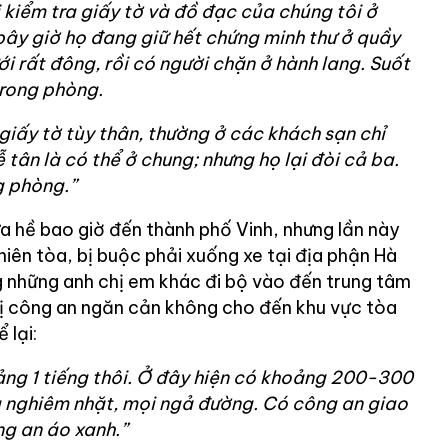
kiểm tra giấy tờ và đồ đạc của chúng tôi ở
 bây giờ họ đang giữ hết chứng minh thư ở quầy
ới rất đông, rồi có người chặn ở hành lang. Suốt
rong phòng.
 giấy tờ tùy thân, thường ở các khách sạn chỉ
 tân là có thể ở chung; nhưng họ lại đòi cả ba.
g phòng.”
a hề bao giờ đến thành phố Vinh, nhưng lần này
iên tòa, bị buộc phải xuống xe tại địa phận Hà
g những anh chị em khác đi bộ vào đến trung tâm
bị công an ngăn cản không cho đến khu vực tòa
 lại:
ảng 1 tiếng thôi. Ở đây hiện có khoảng 200-300
 nghiêm nhặt, mọi ngả đường. Có công an giao
g an áo xanh.”