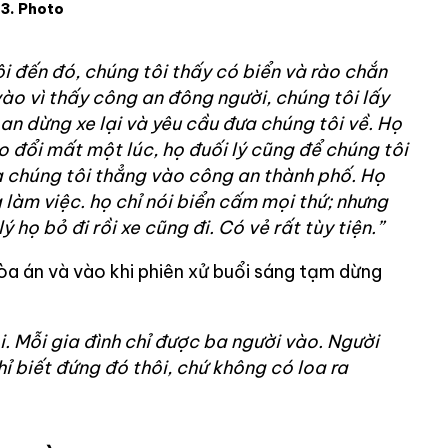
3. Photo
i đến đó, chúng tôi thấy có biển và rào chắn
ào vì thấy công an đông người, chúng tôi lấy
n dừng xe lại và yêu cầu đưa chúng tôi về. Họ
o đổi mất một lúc, họ đuối lý cũng để chúng tôi
a chúng tôi thẳng vào công an thành phố. Họ
àm việc. họ chỉ nói biển cấm mọi thứ; nhưng
 lý họ bỏ đi rồi xe cũng đi. Có vẻ rất tùy tiện.”
a án và vào khi phiên xử buổi sáng tạm dừng
i. Mỗi gia đình chỉ được ba người vào. Người
ỉ biết đứng đó thôi, chứ không có loa ra