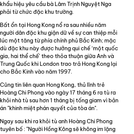
khẩu hiệu yêu cầu bà Lâm Trịnh Nguyệt Nga
phải từ chức đặc khu trường.
Bất ổn tại Hong Kong nổ ra sau nhiều năm
người dân đặc khu giận dữ về sự can thiệp mỗi
lúc một tăng từ phía chính phủ Bắc Kinh; mặc
dù đặc khu này được hưởng qui chế ‘một quốc
gia, hai thể chế’ theo thỏa thuận giữa Anh và
Trung Quốc khi London trao trả Hong Kong lại
cho Bắc Kinh vào năm 1997.
Cũng tin liên quan Hong Kong, thủ lĩnh trẻ
Hoàng Chi Phong vào ngày 17 tháng 6 ra tù ra
khỏi nhà tù sau hơn 1 tháng bị tống giam vì bản
án "khinh miệt phán quyết của tòa án".
Ngay sau khi ra khỏi tù anh Hoàng Chi Phong
tuyên bố : "Người Hồng Kông sẽ không im lặng