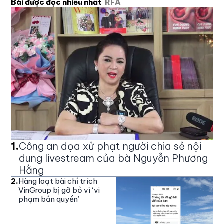
Bài được đọc nhiều nhất
RFA
1
.
Công an dọa xử phạt người chia sẻ nội
dung livestream của bà Nguyễn Phương
Hằng
2
.
Hàng loạt bài chỉ trích
VinGroup bị gỡ bỏ vì ‘vi
phạm bản quyền’