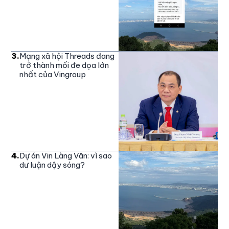
3
.
Mạng xã hội Threads đang
trở thành mối đe dọa lớn
nhất của Vingroup
4
.
Dự án Vin Làng Vân: vì sao
dư luận dậy sóng?