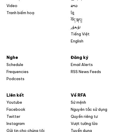
Video
ລາວ
Tranh biếm hoạ
ខ្មែ
བོད་སྐད།
ئۇيغۇر
Tiếng Việt
English
Nghe
Đăng ký
Schedule
Email Alerts
Opens in new w
Frequencies
RSS News Feeds
Podcasts
Liên kết
Về RFA
Opens in new window
Youtube
Sứ mệnh
Opens in new window
Facebook
Nguyên tắc sử dụng
Opens in new window
Twitter
Quyền riêng tư
Opens in new window
Instagram
Vượt tường lửa
Opens in new window
Gửi tin cho chúng tôi
Tuyển dụng