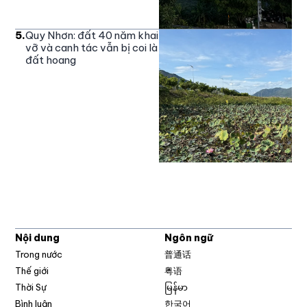
5
.
Quy Nhơn: đất 40 năm khai
vỡ và canh tác vẫn bị coi là
đất hoang
Nội dung
Ngôn ngữ
Trong nước
普通话
Thế giới
粤语
Thời Sự
မြန်မာ
Bình luận
한국어