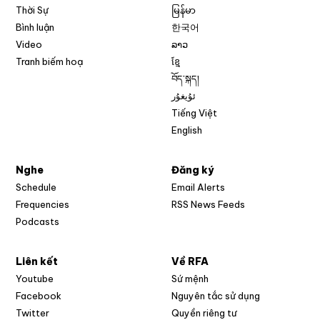
Thời Sự
မြန်မာ
Bình luận
한국어
Video
ລາວ
Tranh biếm hoạ
ខ្មែ
བོད་སྐད།
ئۇيغۇر
Tiếng Việt
English
Nghe
Đăng ký
Schedule
Email Alerts
Opens in new w
Frequencies
RSS News Feeds
Podcasts
Liên kết
Về RFA
Opens in new window
Youtube
Sứ mệnh
Opens in new window
Facebook
Nguyên tắc sử dụng
Opens in new window
Twitter
Quyền riêng tư