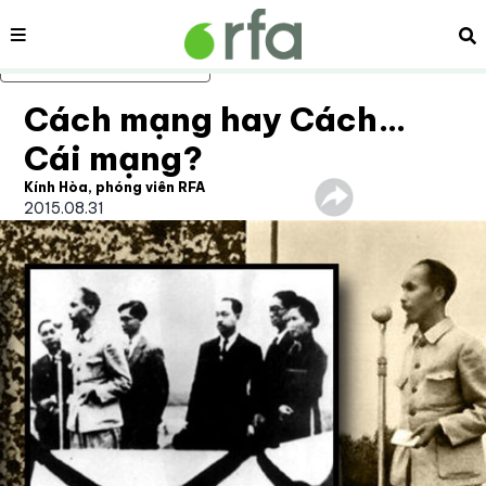
Nội dung
Tì
Bỏ qua nội dung chính
Cách mạng hay Cách…
Cái mạng?
Kính Hòa, phóng viên RFA
2015.08.31