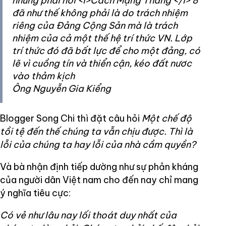
nhưng phải nói <i>Cách Mạng Tháng </i> 8
đã như thế không phải là do trách nhiệm
riêng của Đảng Cộng Sản mà là trách
nhiệm của cả một thế hệ trí thức VN. Lớp
trí thức đó đã bất lực để cho một đảng, có
lẽ vì cuồng tín và thiển cận, kéo đất nươc
vào thảm kịch
Ông Nguyễn Gia Kiểng
Blogger Song Chi thì đặt câu hỏi
Một chế độ
tồi tệ đến thế chúng ta vẫn chịu được. Thì là
lỗi của chúng ta hay lỗi của nhà cầm quyền?
Và bà nhận định tiếp dường như sự phản kháng
của người dân Việt nam cho đến nay chỉ mang
ý nghĩa tiêu cực:
Có vẻ như lâu nay lối thoát duy nhất của