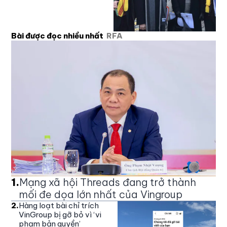
Bài được đọc nhiều nhất
RFA
1
.
Mạng xã hội Threads đang trở thành
mối đe dọa lớn nhất của Vingroup
2
.
Hàng loạt bài chỉ trích
VinGroup bị gỡ bỏ vì ‘vi
phạm bản quyền’