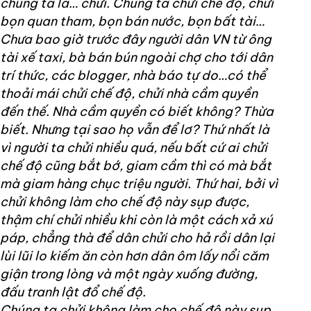
chúng ta là… chửi. Chúng ta chửi chế độ, chửi
bọn quan tham, bọn bán nước, bọn bất tài…
Chưa bao giờ trước đây người dân VN từ ông
tài xế taxi, bà bán bún ngoài chợ cho tới dân
trí thức, các blogger, nhà báo tự do…có thể
thoải mái chửi chế độ, chửi nhà cầm quyền
đến thế. Nhà cầm quyền có biết không? Thừa
biết. Nhưng tại sao họ vẫn để lơ? Thứ nhất là
vì người ta chửi nhiều quá, nếu bất cứ ai chửi
chế độ cũng bắt bớ, giam cầm thì có mà bắt
mà giam hàng chục triệu người. Thứ hai, bởi vì
chửi không làm cho chế độ này sụp được,
thậm chí chửi nhiều khi còn là một cách xả xú
páp, chẳng thà để dân chửi cho hả rồi dân lại
lùi lũi lo kiếm ăn còn hơn dân ôm lấy nổi căm
giận trong lòng và một ngày xuống đường,
đấu tranh lật đổ chế độ.
Chúng ta chửi không làm cho chế độ này sụp