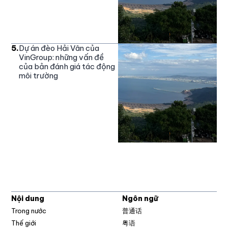
5
.
Dự án đèo Hải Vân của
VinGroup: những vấn đề
của bản đánh giá tác động
môi trường
Nội dung
Ngôn ngữ
Trong nước
普通话
Thế giới
粤语