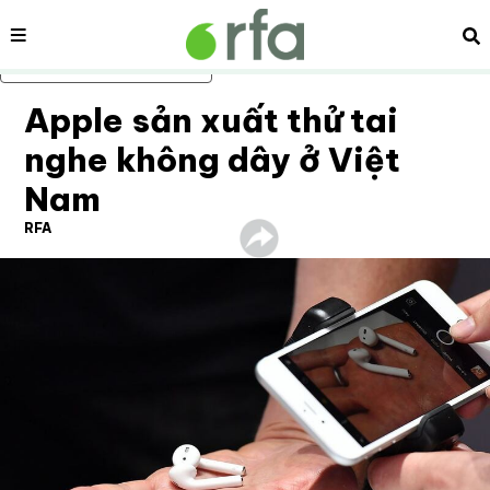
Nội dung
Tì
Bỏ qua nội dung chính
Apple sản xuất thử tai
nghe không dây ở Việt
Nam
RFA