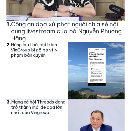
1
.
Công an dọa xử phạt người chia sẻ nội
dung livestream của bà Nguyễn Phương
Hằng
2
.
Hàng loạt bài chỉ trích
VinGroup bị gỡ bỏ vì ‘vi
phạm bản quyền’
3
.
Mạng xã hội Threads đang
trở thành mối đe dọa lớn
nhất của Vingroup