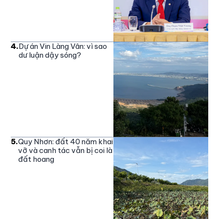
4
.
Dự án Vin Làng Vân: vì sao
dư luận dậy sóng?
5
.
Quy Nhơn: đất 40 năm khai
vỡ và canh tác vẫn bị coi là
đất hoang