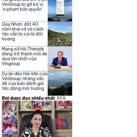
Nguyễn Phương Hằng
VinGroup bị gỡ bỏ vì
‘vi phạm bản quyền’
Quy Nhơn: đất 40
năm khai vỡ và canh
tác vẫn bị coi là đất
hoang
Mạng xã hội Threads
đang trở thành mối đe
dọa lớn nhất của
Vingroup
Dự án đèo Hải Vân của
VinGroup: những vấn
đề của bản đánh giá
tác động môi trường
Bài được đọc nhiều nhất
RFA