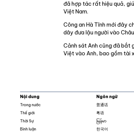
đã hợp tác rất hiệu quả, gi
Việt Nam.
Công an Hà Tĩnh mới đây ch
dây đưa lậu người vào Châu
Cảnh sát Anh cũng đã bắt gi
Việt vào Anh, bao gồm tài x
Nội dung
Ngôn ngữ
Trong nước
普通话
Thế giới
粤语
Thời Sự
မြန်မာ
Bình luận
한국어