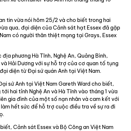
n tin vừa nói hôm 25/2 và cho biết trong hai
 vừa qua, đại diện của Cảnh sát hạt Essex đã gặp
 Nam có người thân thiệt mạng tại Grays, Essex
 địa phương Hà Tĩnh, Nghệ An, Quảng Bình,
và Hải Dương với sự hỗ trợ của cơ quan tố tụng
ại diện từ Đại sứ quán Anh tại Việt Nam.
 Đại sứ Anh tại Việt Nam Gareth Ward cho biết,
ới hai tỉnh Nghệ An và Hà Tĩnh vào tháng 1 vừa
iên gia đình của một số nạn nhân và cam kết với
àm hết sức để hỗ trợ cuộc điều tra về sự ra đi
ọ.
biết, Cảnh sát Essex và Bộ Công an Việt Nam