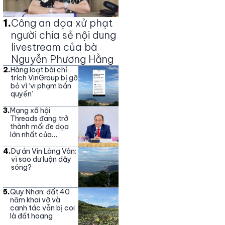
1
.
Công an dọa xử phạt
người chia sẻ nội dung
livestream của bà
Nguyễn Phương Hằng
2
.
Hàng loạt bài chỉ
trích VinGroup bị gỡ
bỏ vì ‘vi phạm bản
quyền’
3
.
Mạng xã hội
Threads đang trở
thành mối đe dọa
lớn nhất của
Vingroup
4
.
Dự án Vin Làng Vân:
vì sao dư luận dậy
sóng?
5
.
Quy Nhơn: đất 40
năm khai vỡ và
canh tác vẫn bị coi
là đất hoang