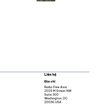
Liên hệ
pens in new window
Địa chỉ
Opens in new window
Radio Free Asia
2025 M Street NW
ens in new window
Suite 300
Washington, DC
Opens in new window
20036 USA