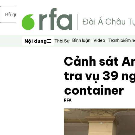
Bỏ qua nội dung chính
Bình luận
Video
Tranh biếm 
Nội dung
Thời Sự
Nội dung
Cảnh sát An
tra vụ 39 n
container
RFA