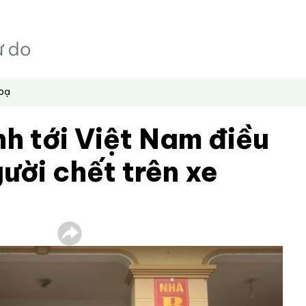
hoạ
h tới Việt Nam điều
gười chết trên xe