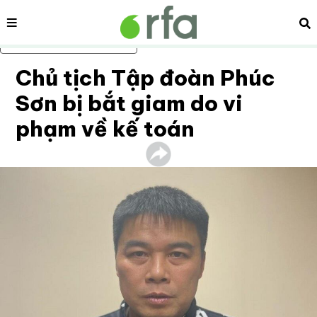
Nội dung
Tì
Bỏ qua nội dung chính
Chủ tịch Tập đoàn Phúc
Sơn bị bắt giam do vi
phạm về kế toán