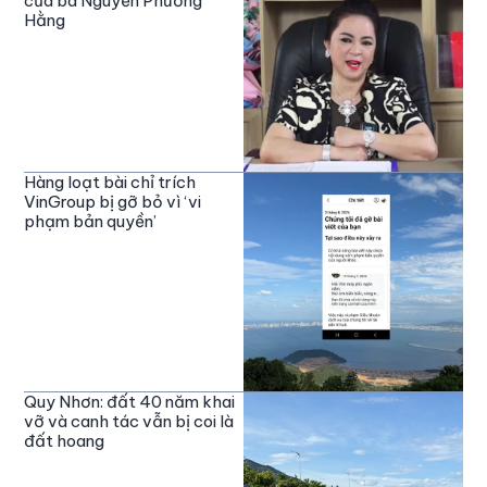
của bà Nguyễn Phương
Hằng
Hàng loạt bài chỉ trích
VinGroup bị gỡ bỏ vì ‘vi
phạm bản quyền’
Quy Nhơn: đất 40 năm khai
vỡ và canh tác vẫn bị coi là
đất hoang