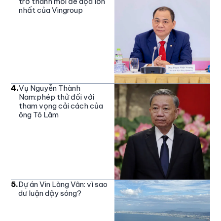
trở thành mối đe dọa lớn
nhất của Vingroup
4
.
Vụ Nguyễn Thành
Nam:phép thử đối với
tham vọng cải cách của
ông Tô Lâm
5
.
Dự án Vin Làng Vân: vì sao
dư luận dậy sóng?