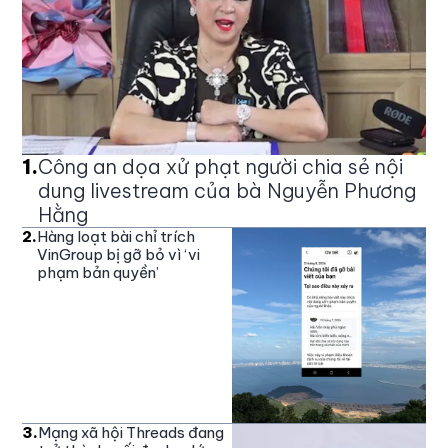
1
.
Công an dọa xử phạt người chia sẻ nội
dung livestream của bà Nguyễn Phương
Hằng
2
.
Hàng loạt bài chỉ trích
VinGroup bị gỡ bỏ vì ‘vi
phạm bản quyền’
3
.
Mạng xã hội Threads đang