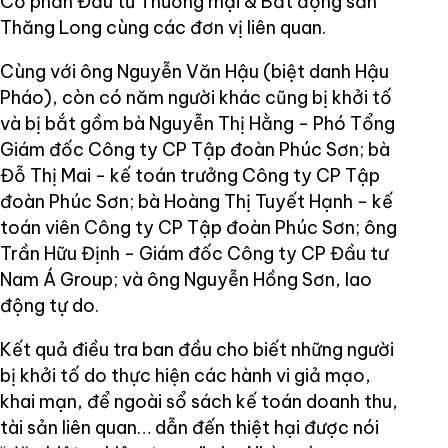
Cổ phần Đầu tư Thương mại & Bất động sản
Thăng Long cùng các đơn vị liên quan.
Cùng với ông Nguyễn Văn Hậu (biệt danh Hậu
Pháo), còn có năm người khác cũng bị khởi tố
và bị bắt gồm bà Nguyễn Thị Hằng - Phó Tổng
Giám đốc Công ty CP Tập đoàn Phúc Sơn; bà
Đỗ Thị Mai - kế toán trưởng Công ty CP Tập
đoàn Phúc Sơn; bà Hoàng Thị Tuyết Hạnh - kế
toán viên Công ty CP Tập đoàn Phúc Sơn; ông
Trần Hữu Định - Giám đốc Công ty CP Đầu tư
Nam Á Group; và ông Nguyễn Hồng Sơn, lao
động tự do.
Kết quả điều tra ban đầu cho biết những người
bị khởi tố do thực hiện các hành vi giả mạo,
khai mạn, để ngoài sổ sách kế toán doanh thu,
tài sản liên quan… dẫn đến thiệt hại được nói