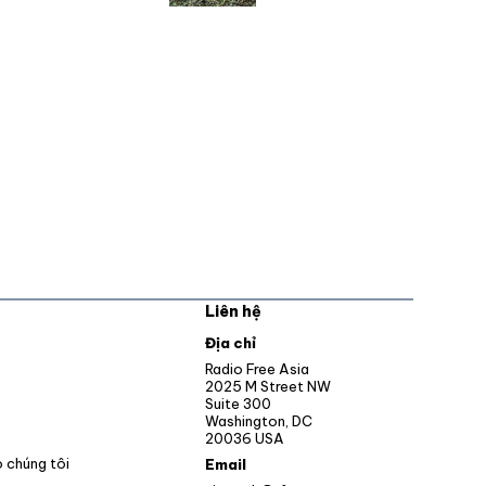
Liên hệ
pens in new window
Địa chỉ
Opens in new window
Radio Free Asia
2025 M Street NW
ens in new window
Suite 300
Washington, DC
Opens in new window
20036 USA
o chúng tôi
Email