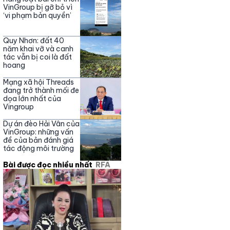
Nguyễn Phương Hằng
VinGroup bị gỡ bỏ vì
‘vi phạm bản quyền’
Quy Nhơn: đất 40
năm khai vỡ và canh
tác vẫn bị coi là đất
hoang
Mạng xã hội Threads
đang trở thành mối đe
dọa lớn nhất của
Vingroup
Dự án đèo Hải Vân của
VinGroup: những vấn
đề của bản đánh giá
tác động môi trường
Bài được đọc nhiều nhất
RFA