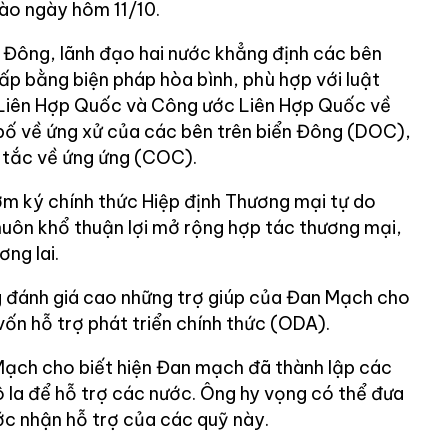
vào ngày hôm 11/10.
n Đông, lãnh đạo hai nước khẳng định các bên
ấp bằng biện pháp hòa bình, phù hợp với luật
 Liên Hợp Quốc và Công ước Liên Hợp Quốc về
bố về ứng xử của các bên trên biển Đông (DOC),
 tắc về ứng ứng (COC).
sớm ký chính thức Hiệp định Thương mại tự do
huôn khổ thuận lợi mở rộng hợp tác thương mại,
ơng lai.
g đánh giá cao những trợ giúp của Đan Mạch cho
ốn hỗ trợ phát triển chính thức (ODA).
Mạch cho biết hiện Đan mạch đã thành lập các
đô la để hỗ trợ các nước. Ông hy vọng có thể đưa
c nhận hỗ trợ của các quỹ này.