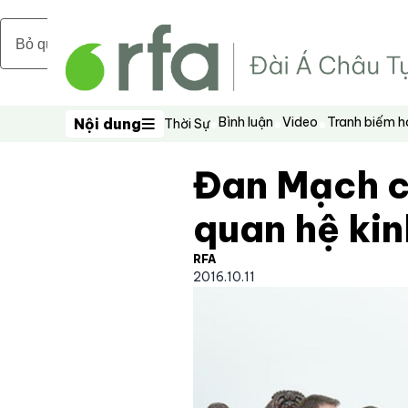
Bỏ qua nội dung chính
Bình luận
Video
Tranh biếm 
Nội dung
Thời Sự
Nội dung
Đan Mạch c
quan hệ kin
RFA
2016.10.11