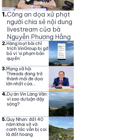
1
.
Công an dọa xử phạt
người chia sẻ nội dung
livestream của bà
Nguyễn Phương Hằng
2
.
Hàng loạt bài chỉ
trích VinGroup bị gỡ
bỏ vì ‘vi phạm bản
quyền’
3
.
Mạng xã hội
Threads đang trở
thành mối đe dọa
lớn nhất của
Vingroup
4
.
Dự án Vin Làng Vân:
vì sao dư luận dậy
sóng?
5
.
Quy Nhơn: đất 40
năm khai vỡ và
canh tác vẫn bị coi
là đất hoang