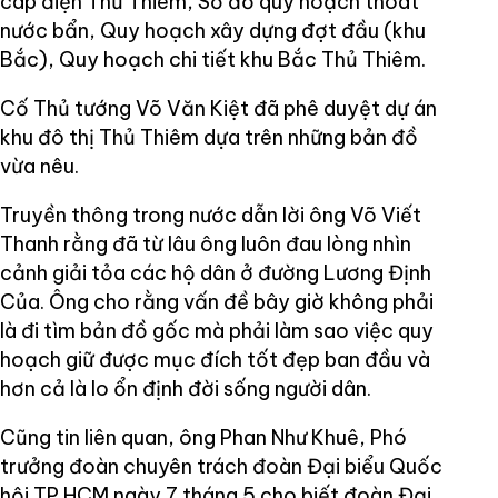
cáp điện Thủ Thiêm, Sơ đồ quy hoạch thoát
nước bẩn, Quy hoạch xây dựng đợt đầu (khu
Bắc), Quy hoạch chi tiết khu Bắc Thủ Thiêm.
Cố Thủ tướng Võ Văn Kiệt đã phê duyệt dự án
khu đô thị Thủ Thiêm dựa trên những bản đồ
vừa nêu.
Truyền thông trong nước dẫn lời ông Võ Viết
Thanh rằng đã từ lâu ông luôn đau lòng nhìn
cảnh giải tỏa các hộ dân ở đường Lương Định
Của. Ông cho rằng vấn đề bây giờ không phải
là đi tìm bản đồ gốc mà phải làm sao việc quy
hoạch giữ được mục đích tốt đẹp ban đầu và
hơn cả là lo ổn định đời sống người dân.
Cũng tin liên quan, ông Phan Như Khuê, Phó
trưởng đoàn chuyên trách đoàn Đại biểu Quốc
hội TP.HCM ngày 7 tháng 5 cho biết đoàn Đại