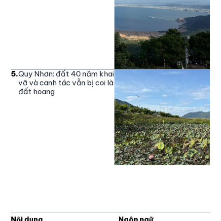
5
.
Quy Nhơn: đất 40 năm khai
vỡ và canh tác vẫn bị coi là
đất hoang
Nội dung
Ngôn ngữ