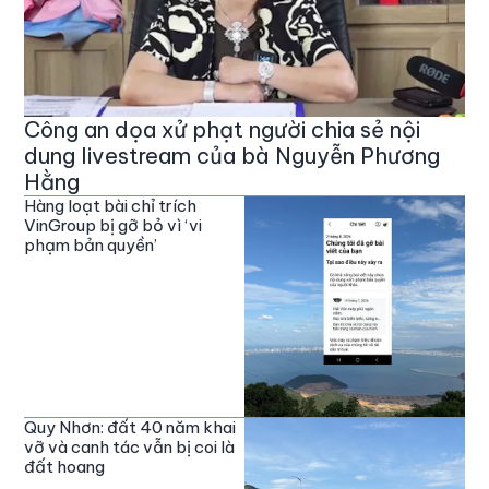
Công an dọa xử phạt người chia sẻ nội
dung livestream của bà Nguyễn Phương
Hằng
Hàng loạt bài chỉ trích
VinGroup bị gỡ bỏ vì ‘vi
phạm bản quyền’
Quy Nhơn: đất 40 năm khai
vỡ và canh tác vẫn bị coi là
đất hoang