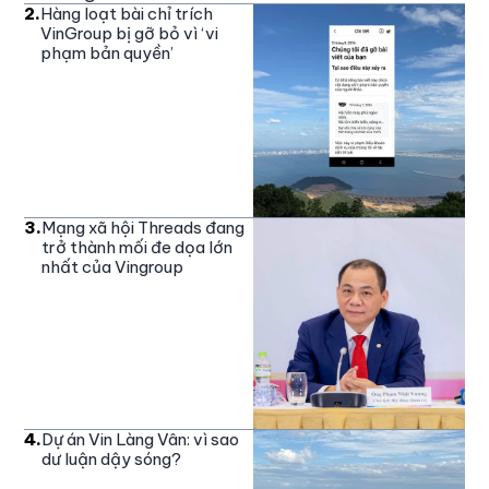
2
.
Hàng loạt bài chỉ trích
VinGroup bị gỡ bỏ vì ‘vi
phạm bản quyền’
3
.
Mạng xã hội Threads đang
trở thành mối đe dọa lớn
nhất của Vingroup
4
.
Dự án Vin Làng Vân: vì sao
dư luận dậy sóng?