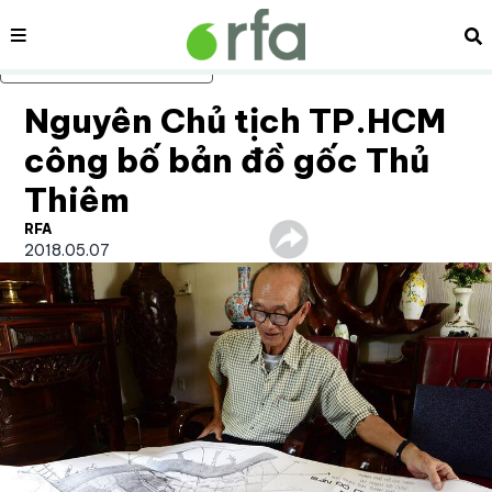
Nội dung
Tì
Bỏ qua nội dung chính
Nguyên Chủ tịch TP.HCM
công bố bản đồ gốc Thủ
Thiêm
RFA
2018.05.07