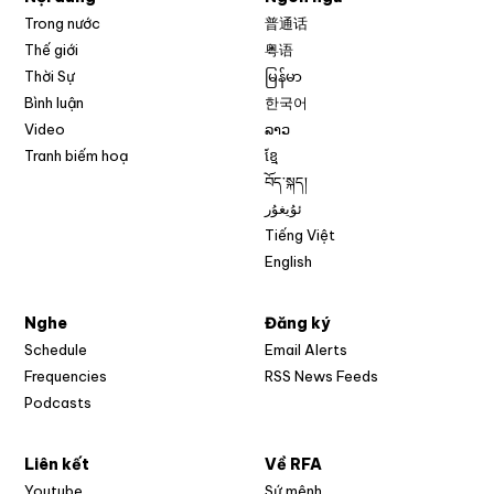
Trong nước
普通话
Thế giới
粤语
Thời Sự
မြန်မာ
Bình luận
한국어
Video
ລາວ
Tranh biếm hoạ
ខ្មែ
བོད་སྐད།
ئۇيغۇر
Tiếng Việt
English
Nghe
Đăng ký
Schedule
Email Alerts
Opens in new w
Frequencies
RSS News Feeds
Podcasts
Liên kết
Về RFA
Opens in new window
Youtube
Sứ mệnh