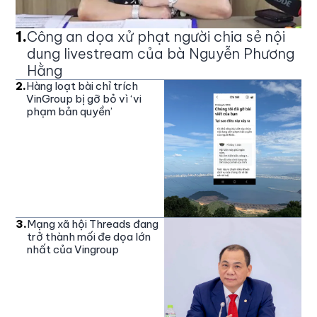
1
.
Công an dọa xử phạt người chia sẻ nội
dung livestream của bà Nguyễn Phương
Hằng
2
.
Hàng loạt bài chỉ trích
VinGroup bị gỡ bỏ vì ‘vi
phạm bản quyền’
3
.
Mạng xã hội Threads đang
trở thành mối đe dọa lớn
nhất của Vingroup