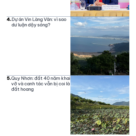
4
.
Dự án Vin Làng Vân: vì sao
dư luận dậy sóng?
5
.
Quy Nhơn: đất 40 năm khai
vỡ và canh tác vẫn bị coi là
đất hoang