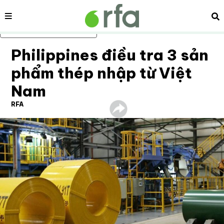
Nội dung
Tì
Bỏ qua nội dung chính
Philippines điều tra 3 sản
phẩm thép nhập từ Việt
Nam
RFA