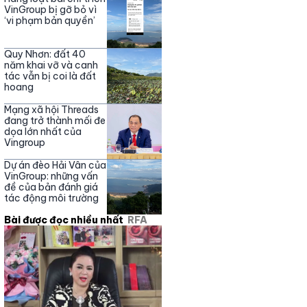
Nguyễn Phương Hằng
VinGroup bị gỡ bỏ vì
‘vi phạm bản quyền’
Quy Nhơn: đất 40
năm khai vỡ và canh
tác vẫn bị coi là đất
hoang
Mạng xã hội Threads
đang trở thành mối đe
dọa lớn nhất của
Vingroup
Dự án đèo Hải Vân của
VinGroup: những vấn
đề của bản đánh giá
tác động môi trường
Bài được đọc nhiều nhất
RFA