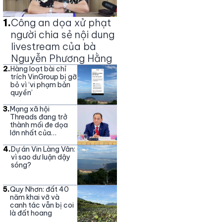
1
.
Công an dọa xử phạt
người chia sẻ nội dung
livestream của bà
Nguyễn Phương Hằng
2
.
Hàng loạt bài chỉ
trích VinGroup bị gỡ
bỏ vì ‘vi phạm bản
quyền’
3
.
Mạng xã hội
Threads đang trở
thành mối đe dọa
lớn nhất của
Vingroup
4
.
Dự án Vin Làng Vân:
vì sao dư luận dậy
sóng?
5
.
Quy Nhơn: đất 40
năm khai vỡ và
canh tác vẫn bị coi
là đất hoang