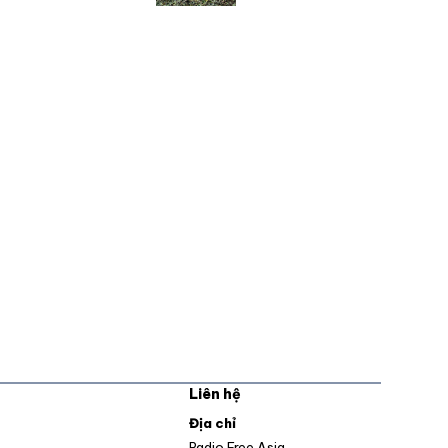
Liên hệ
pens in new window
Địa chỉ
Opens in new window
Radio Free Asia