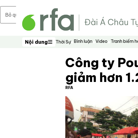
Bỏ qua nội dung chính
Bình luận
Video
Tranh biếm 
Nội dung
Thời Sự
Nội dung
Công ty Pou
giảm hơn 1
RFA