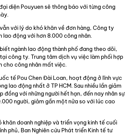
đại diện Pouyuen sẽ thông báo với từng công
này.
ẫn với lý do khó khăn về đơn hàng, Công ty
m lao động với hơn 8.000 công nhân.
biết ngành lao động thành phố đang theo dõi,
 tại công ty. Trung tâm dịch vụ việc làm phối hợp
làm cho công nhân mất việc.
ốc tế Pou Chen Đài Loan, hoạt động ở lĩnh vực
đông lao động nhất ở TP HCM. Sau nhiều lần giảm
ợp đồng với những người hết hạn, đến nay nhân sự
.000 người, giảm gần một nửa so với lúc cao
 khăn doanh nghiệp và triển vọng kinh tế cuối
h phủ, Ban Nghiên cứu Phát triển Kinh tế tư