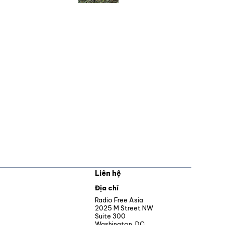
Liên hệ
pens in new window
Địa chỉ
Opens in new window
Radio Free Asia
2025 M Street NW
ens in new window
Suite 300
Washington, DC