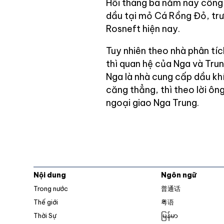
Hồi tháng ba năm nay công
dầu tại mỏ Cá Rồng Đỏ, trư
Rosneft hiện nay.
Tuy nhiên theo nhà phân tích
thì quan hệ của Nga và Tru
Nga là nhà cung cấp dầu kh
căng thẳng, thì theo lời ôn
ngoại giao Nga Trung.
Nội dung
Ngôn ngữ
Trong nước
普通话
Thế giới
粤语
Thời Sự
မြန်မာ