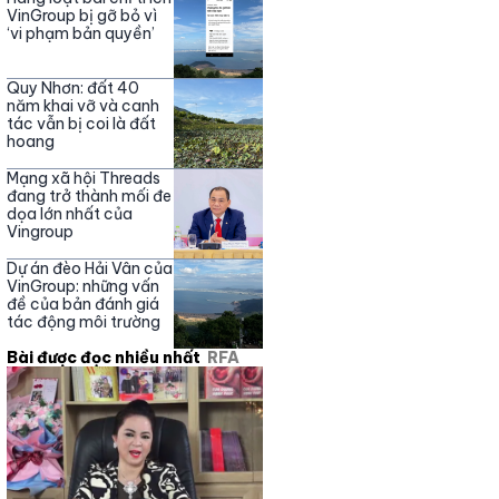
Nguyễn Phương Hằng
VinGroup bị gỡ bỏ vì
‘vi phạm bản quyền’
Quy Nhơn: đất 40
năm khai vỡ và canh
tác vẫn bị coi là đất
hoang
Mạng xã hội Threads
đang trở thành mối đe
dọa lớn nhất của
Vingroup
Dự án đèo Hải Vân của
VinGroup: những vấn
đề của bản đánh giá
tác động môi trường
Bài được đọc nhiều nhất
RFA