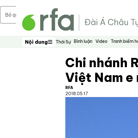
Bỏ qua nội dung chính
Bình luận
Video
Tranh biếm 
Nội dung
Thời Sự
Nội dung
Chi nhánh R
Việt Nam e
RFA
2018.05.17