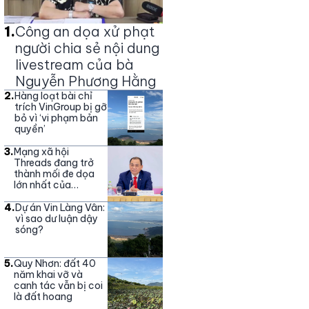
1
.
Công an dọa xử phạt
người chia sẻ nội dung
livestream của bà
Nguyễn Phương Hằng
2
.
Hàng loạt bài chỉ
trích VinGroup bị gỡ
bỏ vì ‘vi phạm bản
quyền’
3
.
Mạng xã hội
Threads đang trở
thành mối đe dọa
lớn nhất của
Vingroup
4
.
Dự án Vin Làng Vân:
vì sao dư luận dậy
sóng?
5
.
Quy Nhơn: đất 40
năm khai vỡ và
canh tác vẫn bị coi
là đất hoang