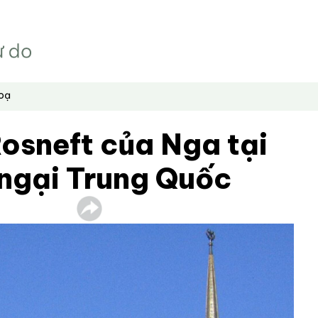
hoạ
osneft của Nga tại
 ngại Trung Quốc