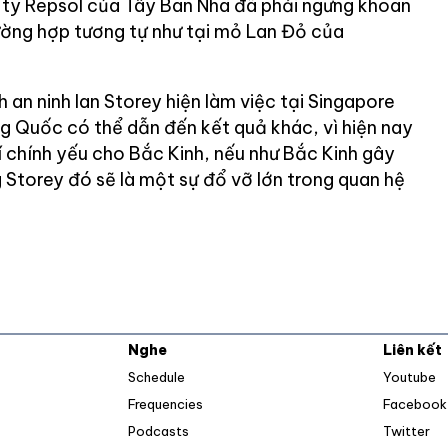
 ty Repsol của Tây Ban Nha đã phải ngưng khoan
ờng hợp tương tự như tại mỏ Lan Đỏ của
 an ninh Ian Storey hiện làm việc tại Singapore
ng Quốc có thể dẫn đến kết quả khác, vì hiện nay
í chính yếu cho Bắc Kinh, nếu như Bắc Kinh gây
g Storey đó sẽ là một sự đổ vỡ lớn trong quan hệ
Nghe
Liên kết
O
Schedule
Youtube
Frequencies
Facebook
Op
Podcasts
Twitter