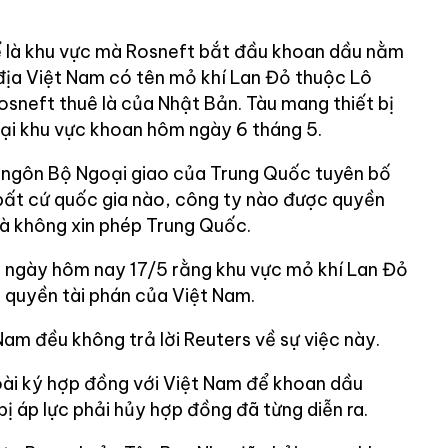
ể là khu vực mà Rosneft bắt đầu khoan dầu nằm
ịa Việt Nam có tên mỏ khí Lan Đỏ thuộc Lô
osneft thuê là của Nhật Bản. Tàu mang thiết bị
tại khu vực khoan hôm ngày 6 tháng 5.
 ngôn Bộ Ngoại giao của Trung Quốc tuyên bố
bất cứ quốc gia nào, công ty nào được quyền
à không xin phép Trung Quốc.
o ngày hôm nay 17/5 rằng khu vực mỏ khí Lan Đỏ
 quyền tài phán của Việt Nam.
am đều không trả lời Reuters về sự việc này.
ài ký hợp đồng với Việt Nam để khoan dầu
bị áp lực phải hủy hợp đồng đã từng diễn ra.