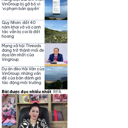
Nguyễn Phương Hằng
VinGroup bị gỡ bỏ vì
‘vi phạm bản quyền’
Quy Nhơn: đất 40
năm khai vỡ và canh
tác vẫn bị coi là đất
hoang
Mạng xã hội Threads
đang trở thành mối đe
dọa lớn nhất của
Vingroup
Dự án đèo Hải Vân của
VinGroup: những vấn
đề của bản đánh giá
tác động môi trường
Bài được đọc nhiều nhất
RFA