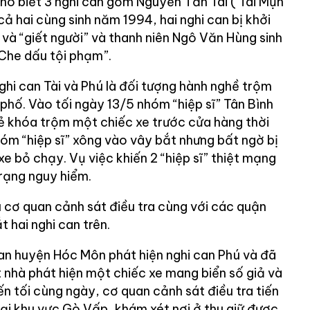
ho biết 3 nghi can gồm Nguyễn Tấn Tài ( Tài Mụn
 hai cùng sinh năm 1994, hai nghi can bị khởi
” và “giết người” và thanh niên Ngô Văn Hùng sinh
“Che dấu tội phạm”.
nghi can Tài và Phú là đối tượng hành nghề trộm
phố. Vào tối ngày 13/5 nhóm “hiệp sĩ” Tân Bình
bẻ khóa trộm một chiếc xe trước cửa hàng thời
hóm “hiệp sĩ” xông vào vây bắt nhưng bất ngờ bị
xe bỏ chạy. Vụ việc khiến 2 “hiệp sĩ” thiệt mạng
trạng nguy hiểm.
cơ quan cảnh sát điều tra cùng với các quận
t hai nghi can trên.
n huyện Hóc Môn phát hiện nghi can Phú và đã
 nhà phát hiện một chiếc xe mang biển số giả và
ến tối cùng ngày, cơ quan cảnh sát điều tra tiến
tại khu vực Gò Vấp, khám xét nơi ở thu giữ được