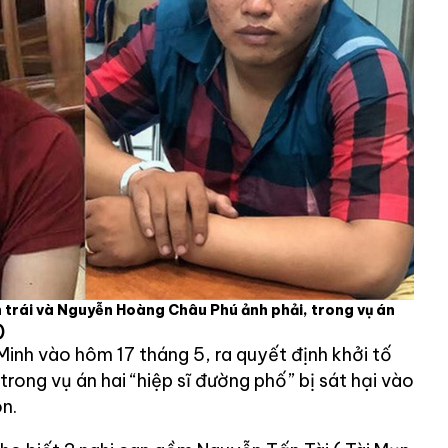
 trái và Nguyễn Hoàng Châu Phú ảnh phải, trong vụ án
)
inh vào hôm 17 tháng 5, ra quyết định khởi tố
trong vụ án hai “hiệp sĩ đường phố” bị sát hại vào
òn.