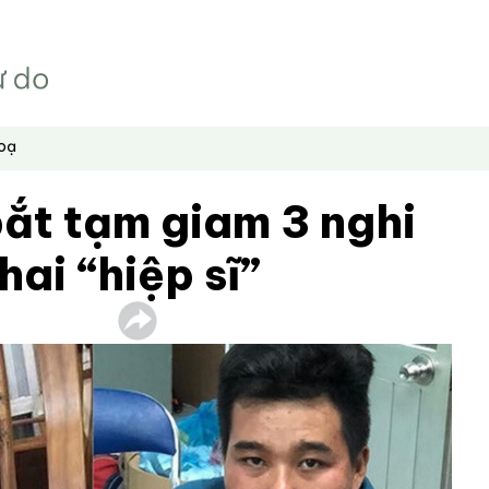
hoạ
bắt tạm giam 3 nghi
hai “hiệp sĩ”