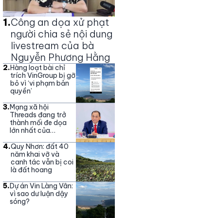
1
.
Công an dọa xử phạt
người chia sẻ nội dung
livestream của bà
Nguyễn Phương Hằng
2
.
Hàng loạt bài chỉ
trích VinGroup bị gỡ
bỏ vì ‘vi phạm bản
quyền’
3
.
Mạng xã hội
Threads đang trở
thành mối đe dọa
lớn nhất của
Vingroup
4
.
Quy Nhơn: đất 40
năm khai vỡ và
canh tác vẫn bị coi
là đất hoang
5
.
Dự án Vin Làng Vân:
vì sao dư luận dậy
sóng?