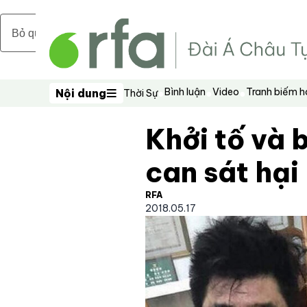
Bỏ qua nội dung chính
Bình luận
Video
Tranh biếm 
Nội dung
Thời Sự
Nội dung
Khởi tố và 
can sát hại 
RFA
2018.05.17