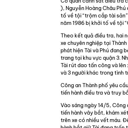
Cơ quan cảnh sát điều tra c
), Nguyễn Hoàng Châu Phú cả
tố về tội “trộm cắp tài sản
năm 1986 bị khởi tố về tội 
Theo kết quả điều tra, hai 
xe chuyên nghiệp tại Thành 
phát hiện Tài và Phú đang 
trang tại khu vực quận 3. N
Tài rút dao tấn công và lên 
và 3 người khác trong tình 
Công an Thành phố yêu cầu 
tiến hành điều tra và truy bắ
Vào sáng ngày 14/5, Công a
tiến hành vây bắt, khám xét
trên xe có nhiều vết máu. Đ
hành bắt giữ Tài đang trốn 