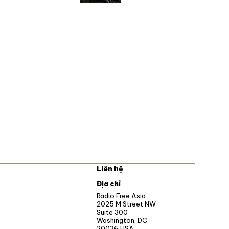
Liên hệ
pens in new window
Địa chỉ
Opens in new window
Radio Free Asia
2025 M Street NW
ens in new window
Suite 300
Washington, DC
Opens in new window
20036 USA