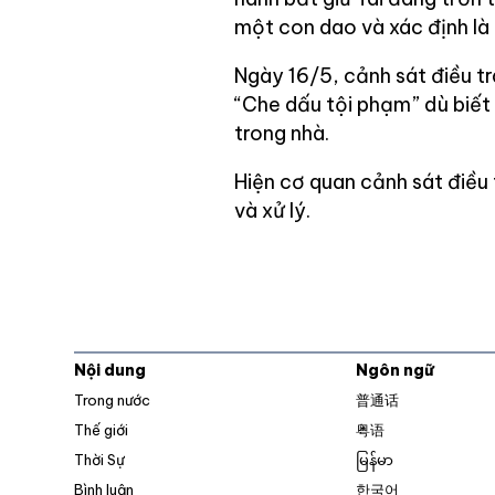
một con dao và xác định là 
Ngày 16/5, cảnh sát điều t
“Che dấu tội phạm” dù biết 
trong nhà.
Hiện cơ quan cảnh sát điều 
và xử lý.
Nội dung
Ngôn ngữ
Trong nước
普通话
Thế giới
粤语
Thời Sự
မြန်မာ
Bình luận
한국어