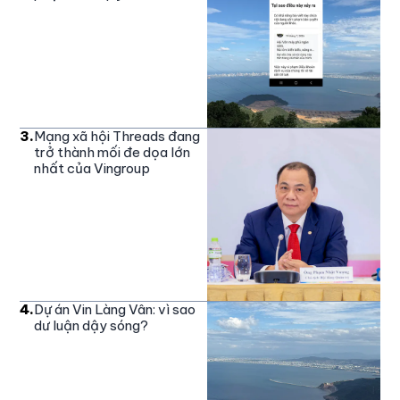
3
.
Mạng xã hội Threads đang
trở thành mối đe dọa lớn
nhất của Vingroup
4
.
Dự án Vin Làng Vân: vì sao
dư luận dậy sóng?