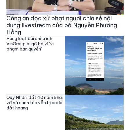
Công an dọa xử phạt người chia sẻ nội
dung livestream của bà Nguyễn Phương
Hằng
Hàng loạt bài chỉ trích
VinGroup bị gỡ bỏ vì ‘vi
phạm bản quyền’
Quy Nhơn: đất 40 năm khai
vỡ và canh tác vẫn bị coi là
đất hoang