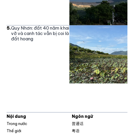
5
.
Quy Nhơn: đất 40 năm khai
vỡ và canh tác vẫn bị coi là
đất hoang
Nội dung
Ngôn ngữ
Trong nước
普通话
Thế giới
粤语