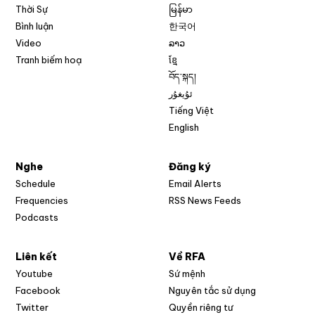
Thời Sự
မြန်မာ
Bình luận
한국어
Video
ລາວ
Tranh biếm hoạ
ខ្មែ
བོད་སྐད།
ئۇيغۇر
Tiếng Việt
English
Nghe
Đăng ký
Schedule
Email Alerts
Opens in new w
Frequencies
RSS News Feeds
Podcasts
Liên kết
Về RFA
Opens in new window
Youtube
Sứ mệnh
Opens in new window
Facebook
Nguyên tắc sử dụng
Opens in new window
Twitter
Quyền riêng tư