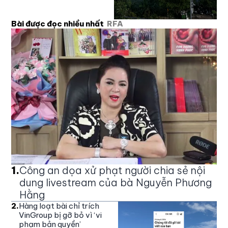
Bài được đọc nhiều nhất
RFA
1
.
Công an dọa xử phạt người chia sẻ nội
dung livestream của bà Nguyễn Phương
Hằng
2
.
Hàng loạt bài chỉ trích
VinGroup bị gỡ bỏ vì ‘vi
phạm bản quyền’