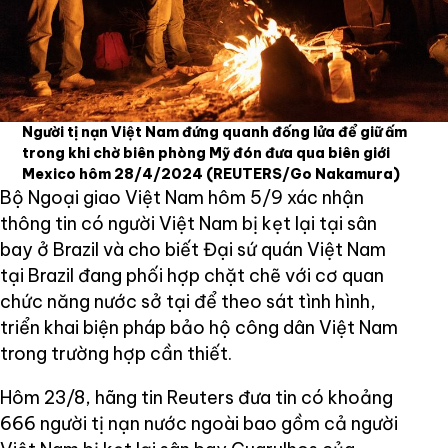
Người tị nạn Việt Nam đứng quanh đống lửa để giữ ấm
trong khi chờ biên phòng Mỹ đón đưa qua biên giới
Mexico hôm 28/4/2024
(REUTERS/Go Nakamura)
Bộ Ngoại giao Việt Nam hôm 5/9 xác nhận
thông tin có người Việt Nam bị kẹt lại tại sân
bay ở Brazil và cho biết Đại sứ quán Việt Nam
tại Brazil đang phối hợp chặt chẽ với cơ quan
chức năng nước sở tại để theo sát tình hình,
triển khai biện pháp bảo hộ công dân Việt Nam
trong trường hợp cần thiết.
Hôm 23/8, hãng tin Reuters đưa tin có khoảng
666 người tị nạn nước ngoài bao gồm cả người