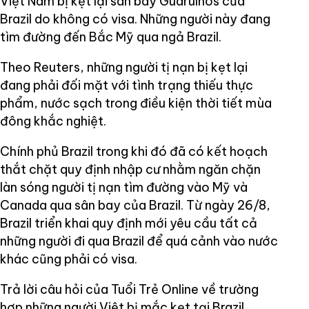
Việt Nam bị kẹt lại sân bay Guarulhos của
Brazil do không có visa. Những người này đang
tìm đường đến Bắc Mỹ qua ngả Brazil.
Theo Reuters, những người tị nạn bị kẹt lại
đang phải đối mặt với tình trạng thiếu thực
phẩm, nước sạch trong điều kiện thời tiết mùa
đông khắc nghiệt.
Chính phủ Brazil trong khi đó đã có kết hoạch
thắt chặt quy định nhập cư nhằm ngăn chặn
làn sóng người tị nạn tìm đường vào Mỹ và
Canada qua sân bay của Brazil. Từ ngày 26/8,
Brazil triển khai quy định mới yêu cầu tất cả
những người đi qua Brazil để quá cảnh vào nước
khác cũng phải có visa.
Trả lời câu hỏi của Tuổi Trẻ Online về trường
hợp những người Việt bị mắc kẹt tại Brazil,