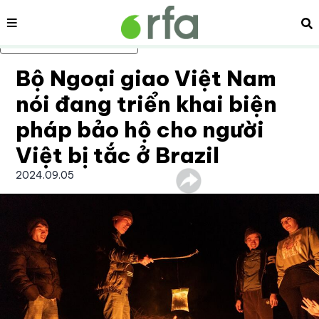
Nội dung
Tì
Bỏ qua nội dung chính
Bộ Ngoại giao Việt Nam
nói đang triển khai biện
pháp bảo hộ cho người
Việt bị tắc ở Brazil
2024.09.05