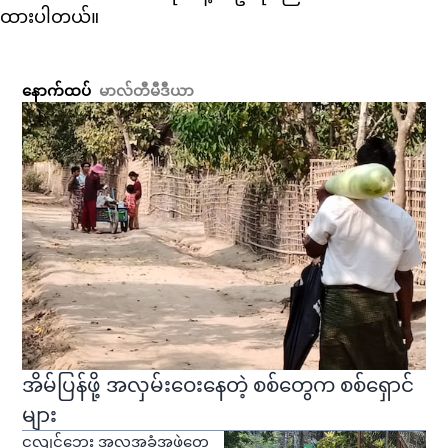
ထားပါတယ်။
နောက်ထပ်
မာလ်တီမီဒီယာ
အိမ်ပြန်ဖို့ အလှမ်းဝေးနေတဲ့ စစ်တွေက စစ်ရှောင်
များ
ငလျင်ဘေး အလှူအခံအဖွဲ့တွေ