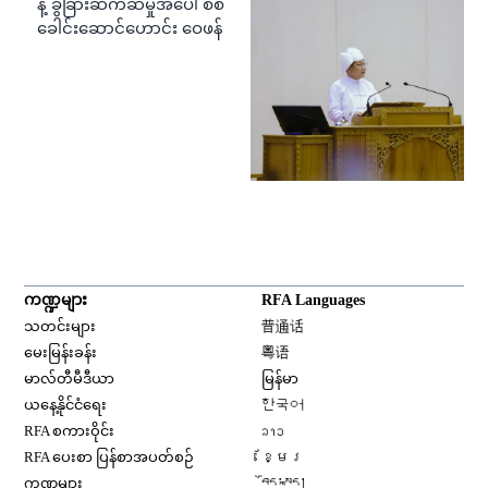
နဲ့ ခွဲခြားဆက်ဆံမှုအပေါ် စစ်
ခေါင်းဆောင်ဟောင်း ဝေဖန်
ကဏ္ဍများ
RFA Languages
Opens in new window
သတင်းများ
普通话
Opens in new window
မေးမြန်းခန်း
粤语
Opens in new window
မာလ်တီမီဒီယာ
မြန်မာ
Opens in new window
ယနေ့နိုင်ငံရေး
한국어
Opens in new window
RFA စကားဝိုင်း
ລາວ
Opens in new window
RFA ပေးစာ ပြန်စာအပတ်စဉ်
ខ្មែរ
Opens in new window
ကဏ္ဍများ
བོད་སྐད།