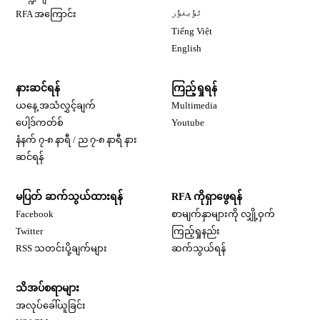
Opens in new window
RFA အကြောင်း
ئۇيغۇر
Opens in new window
Tiếng Việt
Opens in new window
English
နားဆင်ရန်
ကြည့်ရှုရန်
ယနေ့ အသံလွှင့်ချက်
Multimedia
Opens in new window
ပေါ့ဒ်ကတ်စ်
Youtube
နံနက် ၇-၈ နာရီ / ည ၇-၈ နာရီ နား
Opens in new window
ဆင်ရန်
မပြတ် ဆက်သွယ်ထားရန်
RFA ကိုရှာဖွေရန်
Opens in new window
Facebook
စာမျက်နှာများကို လျှို့ဝှက်
Opens in new window
Twitter
ကြည့်ရှုနည်း
RSS သတင်းပို့ချက်များ
ဆက်သွယ်ရန်
သိအပ်စရာများ
Opens in new window
အလုပ်ခေါ်ယူခြင်း
Opens in new window