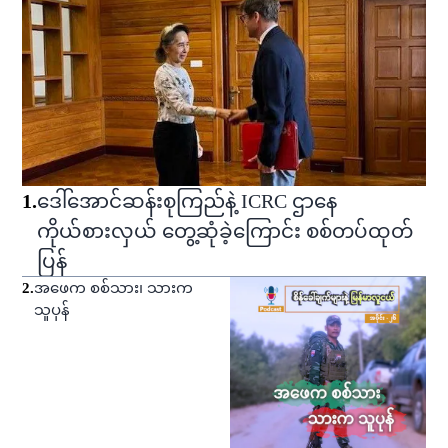
1
.
ဒေါ်အောင်ဆန်းစုကြည်နဲ့ ICRC ဌာနေ
ကိုယ်စားလှယ် တွေ့ဆုံခဲ့ကြောင်း စစ်တပ်ထုတ်
ပြန်
2
.
အဖေက စစ်သား၊ သားက
သူပုန်