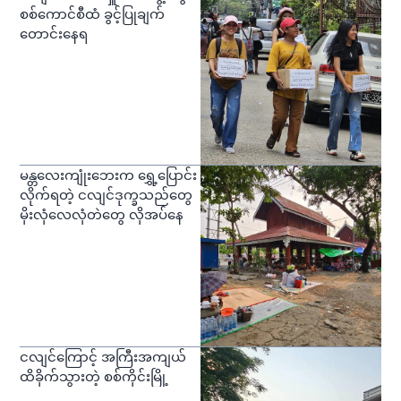
စစ်ကောင်စီထံ ခွင့်ပြုချက်
တောင်းနေရ
မန္တလေးကျုံးဘေးက ရွှေ့ပြောင်း
လိုက်ရတဲ့ ငလျင်ဒုက္ခသည်တွေ
မိုးလုံလေလုံတဲတွေ လိုအပ်နေ
ငလျင်ကြောင့် အကြီးအကျယ်
ထိခိုက်သွားတဲ့ စစ်ကိုင်းမြို့