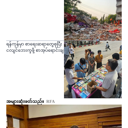
ရန်ကုန်မှာ စာရေးဆရာတွေစုပြီး
ငလျင်ဘေးကူဖို့ စာအုပ်ရောင်းချ
အများဆုံးဖတ်သည်။
RFA