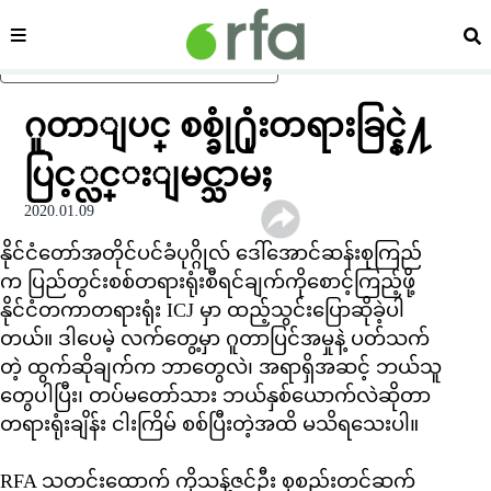
ကဏ္ဍ
ရှာ
ပင်မအကြောင်းအရာသို့ ကျော်ရန်
ဂူတာျပင္ စစ္ခုံ႐ုံးတရားခြင္နဲ႔
ပြင့္လင္းျမင္သာမႈ
2020.01.09
နိုင်ငံတော်အတိုင်ပင်ခံပုဂ္ဂိုလ် ဒေါ်အောင်ဆန်းစုကြည်
က ပြည်တွင်းစစ်တရားရုံးစီရင်ချက်ကိုစောင့်ကြည့်ဖို့
နိုင်ငံတကာတရားရုံး ICJ မှာ ထည့်သွင်းပြောဆိုခဲ့ပါ
တယ်။ ဒါပေမဲ့ လက်တွေ့မှာ ဂူတာပြင်အမှုနဲ့ ပတ်သက်
တဲ့ ထွက်ဆိုချက်က ဘာတွေလဲ၊ အရာရှိအဆင့် ဘယ်သူ
တွေပါပြီး၊ တပ်မတော်သား ဘယ်နှစ်ယောက်လဲဆိုတာ
တရားရုံးချိန်း ငါးကြိမ် စစ်ပြီးတဲ့အထိ မသိရသေးပါ။
RFA သတင်းထောက် ကိုသန့်ဇင်ဦး စုစည်းတင်ဆက်