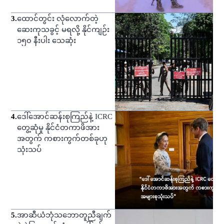
3
.
ထောင်တွင်း လုံလောက်တဲ့
ဆေးကုသခွင့် မရလို့ နိုင်ကျဉ်း
၁၅၀ နီးပါး သေဆုံး
4
.
ဒေါ်အောင်ဆန်းစုကြည်နဲ့ ICRC
တွေ့ဆုံမှု နိုင်ငံတကာဖိအား
အတွက် ကစားကွက်တစ်ခုဟု
သုံးသပ်
5
.
အာဆီယံဘုံသဘောတူညီချက်