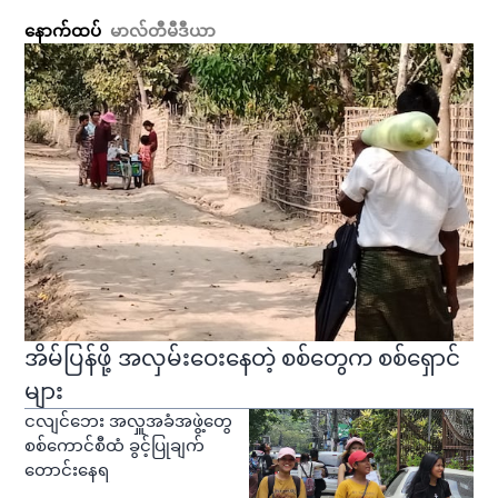
နောက်ထပ်
မာလ်တီမီဒီယာ
အိမ်ပြန်ဖို့ အလှမ်းဝေးနေတဲ့ စစ်တွေက စစ်ရှောင်
များ
ငလျင်ဘေး အလှူအခံအဖွဲ့တွေ
စစ်ကောင်စီထံ ခွင့်ပြုချက်
တောင်းနေရ