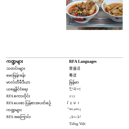
ကဏ္ဍများ
RFA Languages
Opens in new window
သတင်းများ
普通话
Opens in new window
မေးမြန်းခန်း
粤语
Opens in new window
မာလ်တီမီဒီယာ
မြန်မာ
Opens in new window
ယနေ့နိုင်ငံရေး
한국어
Opens in new window
RFA စကားဝိုင်း
ລາວ
Opens in new window
RFA ပေးစာ ပြန်စာအပတ်စဉ်
ខ្មែរ
Opens in new window
ကဏ္ဍများ
བོད་སྐད།
Opens in new window
RFA အကြောင်း
ئۇيغۇر
Opens in new window
Tiếng Việt