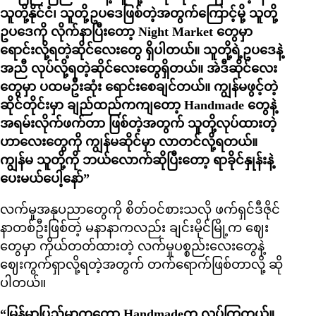
သူတို့နိုင်ငံ၊ သူတို့ဥပဒေဖြစ်တဲ့အတွက်ကြောင့်မို့ သူတို့
ဥပဒေကို လိုက်နာပြီးတော့ Night Market တွေမှာ
ရောင်းလို့ရတဲ့ဆိုင်လေးတွေ ရှိပါတယ်။ သူတို့ရဲ့ဥပဒေနဲ့
အညီ လုပ်လို့ရတဲ့ဆိုင်လေးတွေရှိတယ်။ အဲဒီဆိုင်လေး
တွေမှာ ပထမဦးဆုံး ရောင်းစေချင်တယ်။ ကျွန်မဖွင့်တဲ့
ဆိုင်တိုင်းမှာ ချည်ထည်ကကျတော့ Handmade တွေနဲ့
အရမ်းလိုက်ဖက်တာ ဖြစ်တဲ့အတွက် သူတို့လုပ်ထားတဲ့
ဟာလေးတွေကို ကျွန်မဆိုင်မှာ လာတင်လို့ရတယ်။
ကျွန်မ သူတို့ကို ဘယ်လောက်ဆိုပြီးတော့ ရာခိုင်နှုန်းနဲ့
ပေးမယ်ပေါ့နော်”
လက်မှုအနုပညာတွေကို စိတ်ဝင်စားသလို ဖက်ရှင်ဒီဇိုင်
နာတစ်ဦးဖြစ်တဲ့ မနာနာကလည်း ချင်းမိုင်မြို့က ဈေး
တွေမှာ ကိုယ်တတ်ထားတဲ့ လက်မှုပစ္စည်းလေးတွေနဲ့
ဈေးကွက်ရှာလို့ရတဲ့အတွက် တက်ရောက်ဖြစ်တာလို့ ဆို
ပါတယ်။
“မြန်မာပြည်မှာကတော့ Handmadeက လုပ်ကြတယ်။