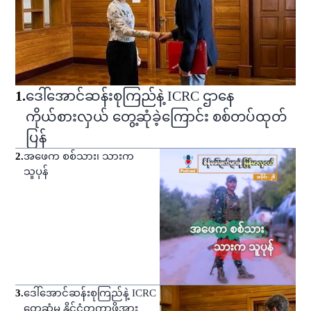
1
.
ဒေါ်အောင်ဆန်းစုကြည်နဲ့ ICRC ဌာနေ
ကိုယ်စားလှယ် တွေ့ဆုံခဲ့ကြောင်း စစ်တပ်ထုတ်
ပြန်
2
.
အဖေက စစ်သား၊ သားက
သူပုန်
3
.
ဒေါ်အောင်ဆန်းစုကြည်နဲ့ ICRC
တွေ့ဆုံမှု နိုင်ငံတကာဖိအား