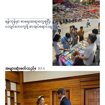
ရန်ကုန်မှာ စာရေးဆရာတွေစုပြီး
ငလျင်ဘေးကူဖို့ စာအုပ်ရောင်းချ
အများဆုံးဖတ်သည်။
RFA