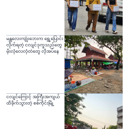
မန္တလေးကျုံးဘေးက ရွှေ့ပြောင်း
လိုက်ရတဲ့ ငလျင်ဒုက္ခသည်တွေ
မိုးလုံလေလုံတဲတွေ လိုအပ်နေ
ငလျင်ကြောင့် အကြီးအကျယ်
ထိခိုက်သွားတဲ့ စစ်ကိုင်းမြို့