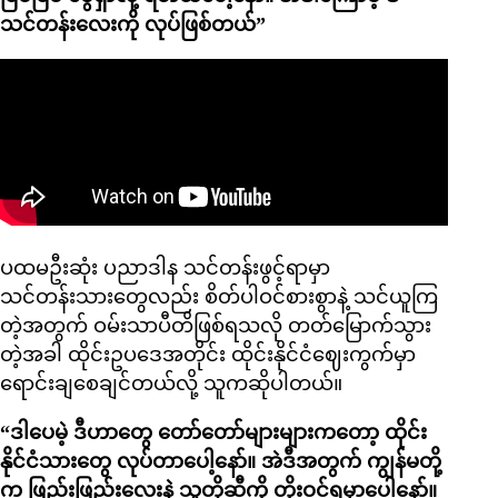
သင်တန်းလေးကို လုပ်ဖြစ်တယ်”
ပထမဦးဆုံး ပညာဒါန သင်တန်းဖွင့်ရာမှာ
သင်တန်းသားတွေလည်း စိတ်ပါဝင်စားစွာနဲ့ သင်ယူကြ
တဲ့အတွက် ဝမ်းသာပီတိဖြစ်ရသလို တတ်မြောက်သွား
တဲ့အခါ ထိုင်းဥပဒေအတိုင်း ထိုင်းနိုင်ငံဈေးကွက်မှာ
ရောင်းချစေချင်တယ်လို့ သူကဆိုပါတယ်။
“ဒါပေမဲ့ ဒီဟာတွေ တော်တော်များများကတော့ ထိုင်း
နိုင်ငံသားတွေ လုပ်တာပေါ့နော်။ အဲဒီအတွက် ကျွန်မတို့
က ဖြည်းဖြည်းလေးနဲ့ သူတို့ဆီကို တိုးဝင်ရမှာပေါ့နော်။