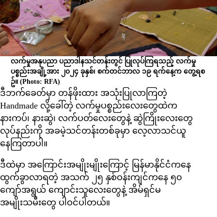
လက်မှုအနုပညာ ပညာဒါနသင်တန်းတွင် ပြုလုပ်ကြရသည့် လက်မှု
ပစ္စည်းအချို့အား ၂၀၂၄ ခုနှစ်၊ စက်တင်ဘာလ ၁၉ ရက်နေ့က တွေ့ရစ
ဥ်။
(Photo: RFA)
ဒီဘက်ခေတ်မှာ တန်ဖိုးထား အသုံးပြုလာကြတဲ့
Handmade လို့ခေါ်တဲ့ လက်မှုပစ္စည်းလေးတွေထဲက
နားကပ်၊ နားဆွဲ၊ လက်ပတ်လေးတွေနဲ့ ဆွဲကြိုးလေးတွေ
လုပ်နည်းကို အခမဲ့သင်တန်းတစ်ခုမှာ လေ့လာသင်ယူ
နေကြတာပါ။
ဒီထဲမှာ အကြောင်းအမျိုးမျိုးကြောင့် မြန်မာနိုင်ငံကနေ
ထွက်ခွာလာရတဲ့ အသက် ၂၅ နှစ်ဝန်းကျင်ကနေ ၅၀
ကျော်အရွယ် ကျောင်းသူလေးတွေနဲ့ အိမ်ရှင်မ
အမျိုးသမီးတွေ ပါဝင်ပါတယ်။