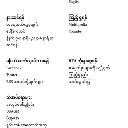
Opens in new window
English
နားဆင်ရန်
ကြည့်ရှုရန်
ယနေ့ အသံလွှင့်ချက်
Multimedia
Opens in new window
ပေါ့ဒ်ကတ်စ်
Youtube
နံနက် ၇-၈ နာရီ / ည ၇-၈ နာရီ နား
Opens in new window
ဆင်ရန်
မပြတ် ဆက်သွယ်ထားရန်
RFA ကိုရှာဖွေရန်
Opens in new window
Facebook
စာမျက်နှာများကို လျှို့ဝှက်
Opens in new window
Twitter
ကြည့်ရှုနည်း
RSS သတင်းပို့ချက်များ
ဆက်သွယ်ရန်
သိအပ်စရာများ
Opens in new window
အလုပ်ခေါ်ယူခြင်း
Opens in new window
USAGM
Opens in new window
ဗွီအိုအေ
နည်းလမ်းအထောက်အကူ