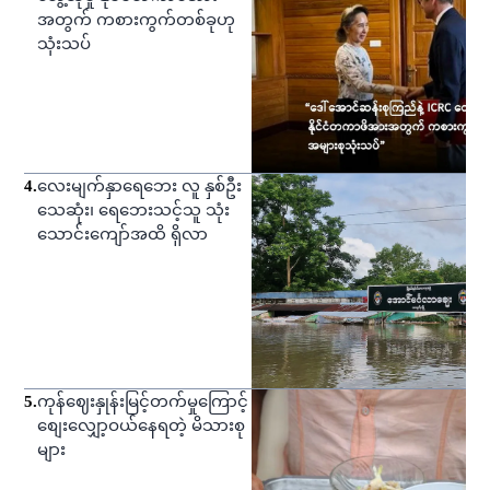
အတွက် ကစားကွက်တစ်ခုဟု
သုံးသပ်
4
.
လေးမျက်နှာရေဘေး လူ နှစ်ဦး
သေဆုံး၊ ရေဘေးသင့်သူ သုံး
သောင်းကျော်အထိ ရှိလာ
5
.
ကုန်ဈေးနှုန်းမြင့်တက်မှုကြောင့်
စျေးလျှော့ဝယ်နေရတဲ့ မိသားစု
များ