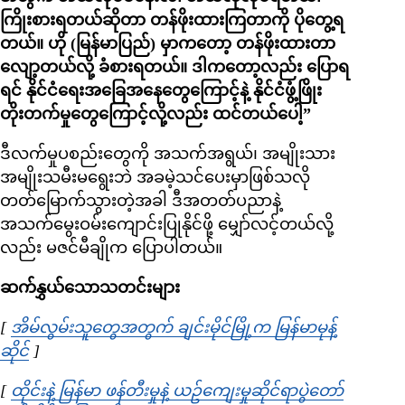
ကြိုးစားရတယ်ဆိုတာ တန်ဖိုးထားကြတာကို ပိုတွေ့ရ
တယ်။ ဟို (မြန်မာပြည်) မှာကတော့ တန်ဖိုးထားတာ
လျော့တယ်လို့ ခံစားရတယ်။ ဒါကတော့လည်း ပြောရ
ရင် နိုင်ငံရေးအခြေအနေတွေကြောင့်နဲ့ နိုင်ငံဖွံ့ဖြိုး
တိုးတက်မှုတွေကြောင့်လို့လည်း ထင်တယ်ပေါ့”
ဒီလက်မှုပစည်းတွေကို အသက်အရွယ်၊ အမျိုးသား
အမျိုးသမီးမရွေးဘဲ အခမဲ့သင်ပေးမှာဖြစ်သလို
တတ်မြောက်သွားတဲ့အခါ ဒီအတတ်ပညာနဲ့
အသက်မွေးဝမ်းကျောင်းပြုနိုင်ဖို့ မျှော်လင့်တယ်လို့
လည်း မဇင်မီချိုက ပြောပါတယ်။
ဆက်နွှယ်သောသတင်းများ
[
အိမ်လွမ်းသူတွေအတွက် ချင်းမိုင်မြို့က မြန်မာမုန့်
ဆိုင်
Opens in new window
]
[
ထိုင်းနဲ့ မြန်မာ ဖန်တီးမှုနဲ့ ယဥ်ကျေးမှုဆိုင်ရာပွဲတော်