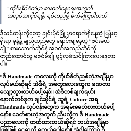
"ထိုင်းနိုင်ငံထဲမှာ စားဝတ်နေရေးအတွက်
အလုပ်အကိုင်ရဖို့၊ ရပ်တည်ဖို့ ခက်ခဲကြပါတယ်"
ဒီသင်တန်းကိုတော့ ချင်းမိုင်မြို့မှာရောက်ရှိနေတဲ့ မြန်မာ့
ရိုးရာ မုန့်နဲ့ ချည်ထည်တွေ ရောင်းချနေတဲ့ “ဇင်းမယ်
ချို” စားသောက်ဆိုင်နဲ့ အဝတ်အထည်ဆိုင်ကို
တည်ထောင်သူ မဇင်မီချို ဖွင့်လှစ်သင်ကြားပေးနေတာ
ပါ။
“ဒီ Handmade ကလေးကို ကိုယ်စိတ်ညစ်တဲ့အချိန်မှာ
လုပ်မယ်ဆိုရင် အဲဒီရဲ့ အတွေးလေးတွေက ခဏတာ
လျော့သွားတယ်ပေါ့နော်။ အဲဒီတစ်ချက်ရယ်၊
နောက်တစ်ခုက ချင်းမိုင်ရဲ့ သူရဲ့ Culture အရ
Handmade လုပ်ငန်းတွေက အရမ်းခေတ်စားတယ်ပေါ့
နော်။ ခေတ်စားတဲ့အတွက် ညီမတို့က ဒီ Handmade
ပညာလေးကို တတ်ထားတယ်ဆိုရင် ဘယ်အချိန်မှာ
ဖြစ်ဖြစ် ငွေရှာလို့ ရတယ်ပေါ့နော်။ အဲဒါကြောင့် ဒီ