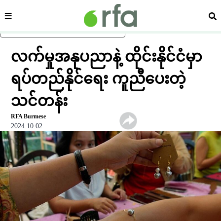
ကဏ္ဍ
ရှာ
ပင်မအကြောင်းအရာသို့ ကျော်ရန်
လက်မှုအနုပညာနဲ့ ထိုင်းနိုင်ငံမှာ
ရပ်တည်နိုင်ရေး ကူညီပေးတဲ့
သင်တန်း
RFA Burmese
2024.10.02