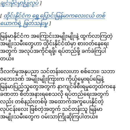
ချင်းမိုင်မှာပြုလုပ်
Opens in new window
]
[
ထိုင်းနိုင်ငံက ရွှေ့ပြောင်းမြန်မာကလေးငယ် တစ်
ယောက်ရဲ့ ဖြတ်သန်းမှု
Opens in new window
]
မြန်မာနိုင်ငံက အကြောင်းအမျိုးမျိုးနဲ့ ထွက်လာကြတဲ့
အမျိုးသမီးတွေဟာ ထိုင်းနိုင်ငံထဲမှာ စားဝတ်နေရေး
အတွက် အလုပ်အကိုင်ရဖို့၊ ရပ်တည်ဖို့ ခက်ခဲကြပါ
တယ်။
ဒီလက်မှုအနုပညာ သင်တန်းလေးဟာ စစ်ဘေး၊ သဘာ
ဝဘေးဒဏ် အမျိုးမျိုးကြားက ကိုယ့်မွေးရပ်မြေနဲ့
မြန်မာပြည်သူတွေအတွက် နာကျင်ဖိစီးရမှုတွေထဲကနေ
ခဏတာ စိတ်အနားရစေသလို ရပ်တည်ရေးအတွက်
လည်း တစ်နည်းတစ်ဖုံ အထောက်အကူပေးနိုင်တဲ့
လုပ်ငန်းလေး ဖြစ်တဲ့အတွက် သင်တန်းသူ မြန်မာ
အမျိုးသမီးတွေက ဝမ်းသာကြိုဆိုကြပါတယ်။