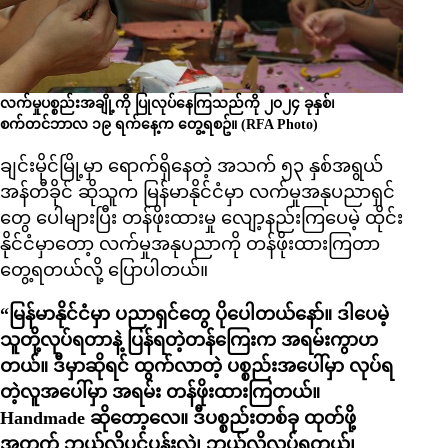
လက်မှုပစ္စည်းအချို့ကို ပြုလုပ်နေကြသည်ကို ၂၀၂၄ ခုနှစ်၊
စက်တင်ဘာလ ၁၉ ရက်နေ့က တွေ့ရစဥ်။ (RFA Photo)
ချင်းမိုင်မြို့မှာ ရောက်ရှိနေတဲ့ အသက် ၅၃ နှစ်အရွယ်
အန်တီခိုင် ဆိုသူက မြန်မာနိုင်ငံမှာ လက်မှုအနုပညာရှင်
တွေ ပေါများပြီး တန်ဖိုးထားမှု လျော့နည်းကြပေမဲ့ ထိုင်း
နိုင်ငံမှာတော့ လက်မှုအနုပညာကို တန်ဖိုးထားကြတာ
တွေ့ရတယ်လို့ ပြောပါတယ်။
“မြန်မာနိုင်ငံမှာ ပညာရှင်တွေ ပိုပေါတယ်နော်။ ဒါပေမဲ့
သူတို့လုပ်ရတာနဲ့ ပြန်ရတဲ့တန်ကြေးက အရမ်းကွာဟ
တယ်။ ဒီမှာဆိုရင် ထွက်လာတဲ့ ပစ္စည်းအပေါ်မှာ လုပ်ရ
တဲ့လူအပေါ်မှာ အရမ်း တန်ဖိုးထားကြတယ်။
Handmade ဆိုတော့လေ။ ဒီပစ္စည်းတစ်ခု ထုတ်ဖို့
အတွက် ဘယ်လိုပင်ပန်းလဲ၊ ဘယ်လိုလုပ်ရတယ်၊