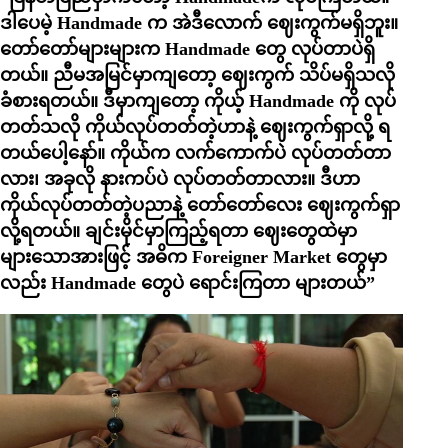
ဒါပေမဲ့ Handmade က အဲဒီလောက် ဈေးကွက်မရှိဘူး။
တော်တော်များများက Handmade တွေ လုပ်တာပဲရှိ
တယ်။ ညီမအမြင်မှာကျတော့ ဈေးကွက် သိပ်မရှိသလို
ခံစားရတယ်။ ဒီမှာကျတော့ ကိုယ့် Handmade ကို လုပ်
တတ်သလို ကိုယ်လုပ်တတ်တဲ့ဟာနဲ့ ဈေးကွက်ရှာလို့ ရ
တယ်ပေါ့နော်။ ကိုယ်က လက်ကောက်ပဲ လုပ်တတ်တာ
လား၊ အခုလို နားကပ်ပဲ လုပ်တတ်တာလား။ ဒီဟာ
ကိုယ်လုပ်တတ်တဲ့ပညာနဲ့ တော်တော်လေး ဈေးကွက်ရှာ
လို့ရတယ်။ ချင်းမိုင်မှာကြည့်ရတာ ဈေးတွေထဲမှာ
များသောအားဖြင့် အဓိက Foreigner Market တွေမှာ
လည်း Handmade တွေပဲ ရောင်းကြတာ များတယ်”