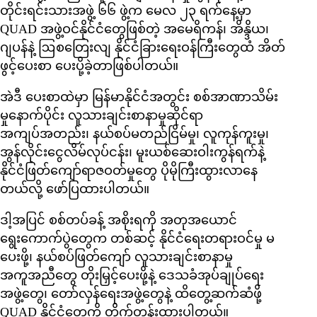
တိုင်းရင်းသားအဖွဲ့ ၆၆ ဖွဲ့က မေလ ၂၃ ရက်နေ့မှာ
QUAD အဖွဲ့ဝင်နိုင်ငံတွေဖြစ်တဲ့ အမေရိကန်၊ အိန္ဒိယ၊
ဂျပန်နဲ့ ဩစတြေးလျ နိုင်ငံခြားရေးဝန်ကြီးတွေထံ အိတ်
ဖွင့်ပေးစာ ပေးပို့ခဲ့တာဖြစ်ပါတယ်။
အဲဒီ ပေးစာထဲမှာ မြန်မာနိုင်ငံအတွင်း စစ်အာဏာသိမ်း
မှုနောက်ပိုင်း လူသားချင်းစာနာမှုဆိုင်ရာ
အကျပ်အတည်း၊ နယ်စပ်မတည်ငြိမ်မှု၊ လူကုန်ကူးမှု၊
အွန်လိုင်းငွေလိမ်လုပ်ငန်း၊ မူးယစ်ဆေးဝါးကွန်ရက်နဲ့
နိုင်ငံဖြတ်ကျော်ရာဇဝတ်မှုတွေ ပိုမိုကြီးထွားလာနေ
တယ်လို့ ဖော်ပြထားပါတယ်။
ဒါ့အပြင် စစ်တပ်ခန့် အစိုးရကို အတုအယောင်
ရွေးကောက်ပွဲတွေက တစ်ဆင့် နိုင်ငံရေးတရားဝင်မှု မ
ပေးဖို့၊ နယ်စပ်ဖြတ်ကျော် လူသားချင်းစာနာမှု
အကူအညီတွေ တိုးမြှင့်ပေးဖို့နဲ့ ဒေသခံအုပ်ချုပ်ရေး
အဖွဲ့တွေ၊ တော်လှန်ရေးအဖွဲ့တွေနဲ့ ထိတွေ့ဆက်ဆံဖို့
QUAD နိုင်ငံတွေကို တိုက်တွန်းထားပါတယ်။