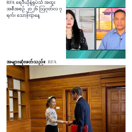
RFA ရေဒီယိုနဲ့ရုပ်သံ အထူး
အစီအစဉ် ၂ဝ၂၆ သြဂုတ်လ ၇
ရက်၊ သောကြာနေ့
အများဆုံးဖတ်သည်။
RFA