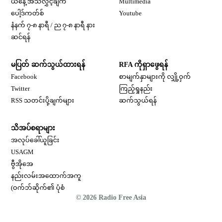
ယနေ့ အသံလွှင့်ချက်
Multimedia
Opens in new window
ပေါ့ဒ်ကတ်စ်
Youtube
နံနက် ၇-၈ နာရီ / ည ၇-၈ နာရီ နား
Opens in new window
ဆင်ရန်
မပြတ် ဆက်သွယ်ထားရန်
RFA ကိုရှာဖွေရန်
Opens in new window
Facebook
စာမျက်နှာများကို လျှို့ဝှက်
Opens in new window
Twitter
ကြည့်ရှုနည်း
RSS သတင်းပို့ချက်များ
ဆက်သွယ်ရန်
သိအပ်စရာများ
Opens in new window
အလုပ်ခေါ်ယူခြင်း
Opens in new window
USAGM
Opens in new window
ဗွီအိုအေ
နည်းလမ်းအထောက်အကူ
(ဝက်ဘ်ဆိုက်၏ ပုံစံ
© 2026 Radio Free Asia