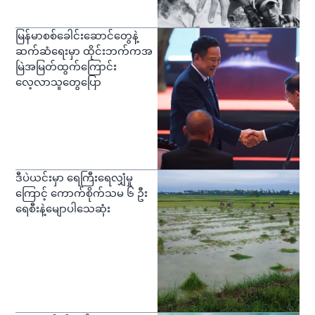
မြန်မာစစ်ခေါင်းဆောင်တွေနဲ့
ဆက်ဆံရေးမှာ ထိုင်းဘက်ကအ
မြဲအမြတ်ထွက်ကြောင်း
လေ့လာသူတွေပြော
ဒီပဲယင်းမှာ ရေကြီးရေလျှံမှု
ကြောင့် ကောက်စိုက်သမ ၆ ဦး
ရေစီးနဲ့မျောပါသေဆုံး