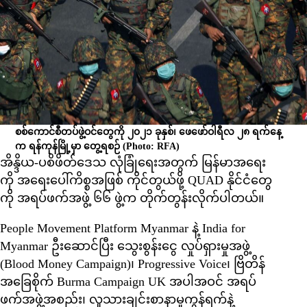
စစ်ကောင်စီတပ်ဖွဲ့ဝင်တွေကို ၂၀၂၁ ခုနှစ်၊ ဖေ‌ဖော်ဝါရီလ ၂၈ ရက်နေ့
က ရန်ကုန်မြို့မှာ တွေ့ရစဉ်
(Photo: RFA)
အိန္ဒိယ-ပစိဖိတ်ဒေသ လုံခြုံရေးအတွက် မြန်မာအရေး
ကို အရေးပေါ်ကိစ္စအဖြစ် ကိုင်တွယ်ဖို့ QUAD နိုင်ငံတွေ
ကို အရပ်ဖက်အဖွဲ့ ၆၆ ဖွဲ့က တိုက်တွန်းလိုက်ပါတယ်။
People Movement Platform Myanmar နဲ့ India for
Myanmar ဦးဆောင်ပြီး သွေးစွန်းငွေ လှုပ်ရှားမှုအဖွဲ့
(Blood Money Campaign)၊ Progressive Voice၊ ဗြိတိန်
အခြေစိုက် Burma Campaign UK အပါအဝင် အရပ်
ဖက်အဖွဲ့အစည်း၊ လူသားချင်းစာနာမှုကွန်ရက်နဲ့