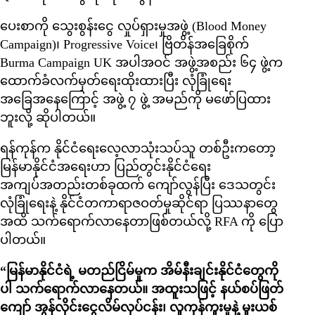
ပေးစာကို သွေးစွန်းငွေ လှုပ်ရှားမှုအဖွဲ့ (Blood Money
Campaign)၊ Progressive Voice၊ ဗြိတိန်အခြေစိုက်
Burma Campaign UK အပါအဝင် အဖွဲ့အစည်း ၆၄ ဖွဲ့က
ထောက်ခံလက်မှတ်ရေးထိုးထားပြီး လုံခြုံရေး
အခြေအနေကြောင့် အဖွဲ့ ၇ ဖွဲ့ အမည်ကို မဖော်ပြထား
ဘူးလို့ ဆိုပါတယ်။
ရန်ကုန်က နိုင်ငံရေးလေ့လာသုံးသပ်သူ တစ်ဦးကတော့
မြန်မာနိုင်ငံအရေးဟာ ပြည်တွင်းနိုင်ငံရေး
အကျပ်အတည်းတစ်ခုထက် ကျော်လွန်ပြီး ဒေသတွင်း
လုံခြုံရေးနဲ့ နိုင်ငံတကာရာဇဝတ်မှုဆိုင်ရာ ပြဿနာတွေ
အထိ သက်ရောက်လာနေတာဖြစ်တယ်လို့ RFA ကို ပြော
ပါတယ်။
“မြန်မာနိုင်ငံရဲ့ မတည်ငြိမ်မှုက အိမ်နီးချင်းနိုင်ငံတွေကို
ပါ သက်ရောက်လာနေတယ်။ အထူးသဖြင့် နယ်စပ်ဖြတ်
ကျော် အွန်လိုင်းငွေလိမ်လုပ်ငန်း၊ လူကုန်ကူးမှုနဲ့ မူးယစ်