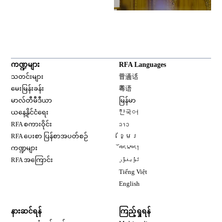
ကဏ္ဍများ
RFA Languages
Opens in new window
သတင်းများ
普通话
Opens in new window
မေးမြန်းခန်း
粤语
Opens in new window
မာလ်တီမီဒီယာ
မြန်မာ
Opens in new window
ယနေ့နိုင်ငံရေး
한국어
Opens in new window
RFA စကားဝိုင်း
ລາວ
Opens in new window
RFA ပေးစာ ပြန်စာအပတ်စဉ်
ខ្មែរ
Opens in new window
ကဏ္ဍများ
བོད་སྐད།
Opens in new window
RFA အကြောင်း
ئۇيغۇر
Opens in new window
Tiếng Việt
Opens in new window
English
နားဆင်ရန်
ကြည့်ရှုရန်