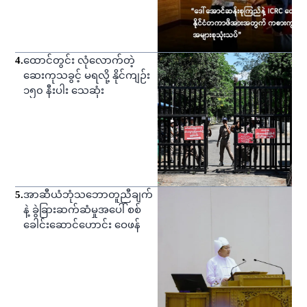
4
.
ထောင်တွင်း လုံလောက်တဲ့
ဆေးကုသခွင့် မရလို့ နိုင်ကျဉ်း
၁၅၀ နီးပါး သေဆုံး
5
.
အာဆီယံဘုံသဘောတူညီချက်
နဲ့ ခွဲခြားဆက်ဆံမှုအပေါ် စစ်
ခေါင်းဆောင်ဟောင်း ဝေဖန်