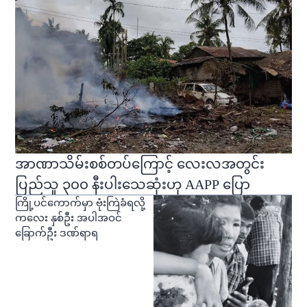
အာဏာသိမ်းစစ်တပ်ကြောင့် လေးလအတွင်း
ပြည်သူ ၃၀၀ နီးပါးသေဆုံးဟု AAPP ပြော
ကြို့ပင်ကောက်မှာ ဗုံးကြဲခံရလို့
ကလေး နှစ်ဦး အပါအဝင်
ခြောက်ဦး ဒဏ်ရာရ