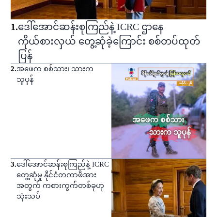
1
.
ဒေါ်အောင်ဆန်းစုကြည်နဲ့ ICRC ဌာနေ
ကိုယ်စားလှယ် တွေ့ဆုံခဲ့ကြောင်း စစ်တပ်ထုတ်
ပြန်
2
.
အဖေက စစ်သား၊ သားက
သူပုန်
3
.
ဒေါ်အောင်ဆန်းစုကြည်နဲ့ ICRC
တွေ့ဆုံမှု နိုင်ငံတကာဖိအား
အတွက် ကစားကွက်တစ်ခုဟု
သုံးသပ်