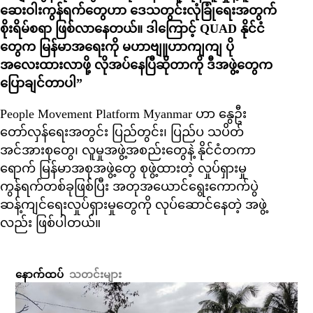
ဆေးဝါးကွန်ရက်တွေဟာ ဒေသတွင်းလုံခြုံရေးအတွက်
စိုးရိမ်စရာ ဖြစ်လာနေတယ်။ ဒါကြောင့် QUAD နိုင်ငံ
တွေက မြန်မာအရေးကို မဟာဗျူဟာကျကျ ပို
အလေးထားလာဖို့ လိုအပ်နေပြီဆိုတာကို ဒီအဖွဲ့တွေက
ပြောချင်တာပါ”
People Movement Platform Myanmar ဟာ နွေဦး
တော်လှန်ရေးအတွင်း ပြည်တွင်း၊ ပြည်ပ သပိတ်
အင်အားစုတွေ၊ လူမှုအဖွဲ့အစည်းတွေနဲ့ နိုင်ငံတကာ
ရောက် မြန်မာအစုအဖွဲ့တွေ စုဖွဲ့ထားတဲ့ လှုပ်ရှားမှု
ကွန်ရက်တစ်ခုဖြစ်ပြီး အတုအယောင်ရွေးကောက်ပွဲ
ဆန့်ကျင်ရေးလှုပ်ရှားမှုတွေကို လုပ်ဆောင်နေတဲ့ အဖွဲ့
လည်း ဖြစ်ပါတယ်။
နောက်ထပ်
သတင်းများ