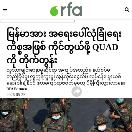
ကဏ္ဍ
ရှာ
ပင်မအကြောင်းအရာသို့ ကျော်ရန်
မြန်မာအား အရေးပေါ်လုံခြုံရေး
ကိစ္စအဖြစ် ကိုင်တွယ်ဖို့ QUAD
ကို တိုက်တွန်း
လူသားချင်းစာနာမှုဆိုင်ရာ အကျပ်အတည်း၊ နယ်စပ်မ
တည်ငြိမ်မှု၊ လူကုန်ကူးမှု၊ အွန်လိုင်းငွေလိမ် လုပ်ငန်း၊ မူးယစ်
ဆေးဝါးနဲ့ နိုင်ငံဖြတ်ကျော်ရာဇဝတ်မှုတွေ ပိုမိုကြီးထွားလာနေ။
RFA Burmese
2026.05.25