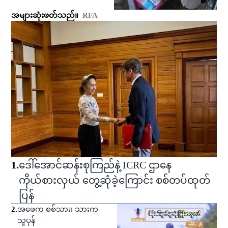
အများဆုံးဖတ်သည်။
RFA
1
.
ဒေါ်အောင်ဆန်းစုကြည်နဲ့ ICRC ဌာနေ
ကိုယ်စားလှယ် တွေ့ဆုံခဲ့ကြောင်း စစ်တပ်ထုတ်
ပြန်
2
.
အဖေက စစ်သား၊ သားက
သူပုန်