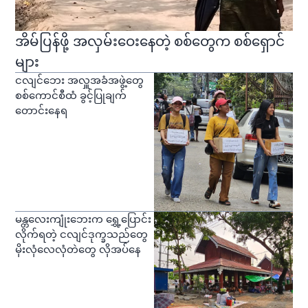
အိမ်ပြန်ဖို့ အလှမ်းဝေးနေတဲ့ စစ်တွေက စစ်ရှောင်
များ
ငလျင်ဘေး အလှူအခံအဖွဲ့တွေ
စစ်ကောင်စီထံ ခွင့်ပြုချက်
တောင်းနေရ
မန္တလေးကျုံးဘေးက ရွှေ့ပြောင်း
လိုက်ရတဲ့ ငလျင်ဒုက္ခသည်တွေ
မိုးလုံလေလုံတဲတွေ လိုအပ်နေ