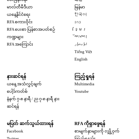
Opens in new window
မာလ်တီမီဒီယာ
မြန်မာ
Opens in new window
ယနေ့နိုင်ငံရေး
한국어
Opens in new window
RFA စကားဝိုင်း
ລາວ
Opens in new window
RFA ပေးစာ ပြန်စာအပတ်စဉ်
ខ្មែរ
Opens in new window
ကဏ္ဍများ
བོད་སྐད།
Opens in new window
RFA အကြောင်း
ئۇيغۇر
Opens in new window
Tiếng Việt
Opens in new window
English
နားဆင်ရန်
ကြည့်ရှုရန်
ယနေ့ အသံလွှင့်ချက်
Multimedia
Opens in new window
ပေါ့ဒ်ကတ်စ်
Youtube
နံနက် ၇-၈ နာရီ / ည ၇-၈ နာရီ နား
Opens in new window
ဆင်ရန်
မပြတ် ဆက်သွယ်ထားရန်
RFA ကိုရှာဖွေရန်
Opens in new window
Facebook
စာမျက်နှာများကို လျှို့ဝှက်
Opens in new window
Twitter
ကြည့်ရှုနည်း