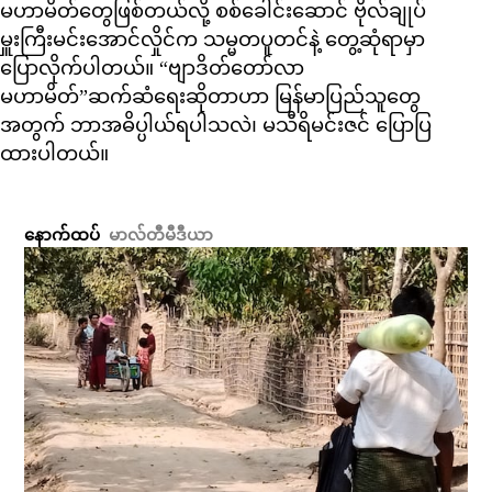
မဟာမိတ်တွေဖြစ်တယ်လို့ စစ်ခေါင်းဆောင် ဗိုလ်ချုပ်
မှူးကြီးမင်းအောင်လှိုင်က သမ္မတပူတင်နဲ့ တွေ့ဆုံရာမှာ
ပြောလိုက်ပါတယ်။ “ဗျာဒိတ်တော်လာ
မဟာမိတ်”ဆက်ဆံရေးဆိုတာဟာ မြန်မာပြည်သူတွေ
အတွက် ဘာအဓိပ္ပါယ်ရပါသလဲ၊ မသီရိမင်းဇင် ပြောပြ
ထားပါတယ်။
နောက်ထပ်
မာလ်တီမီဒီယာ