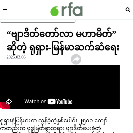
ကဏ္ဍ
ရှာ
ပင်မအကြောင်းအရာသို့ ကျော်ရန်
“ဗျာဒိတ်တော်လာ မဟာမိတ်”
ဆိုတဲ့ ရုရှား-မြန်မာဆက်ဆံရေး
2025.03.06
ရုရှားနဲ့မြန်မာဟာ လွန်ခဲ့တဲ့နှစ်ပေါင်း ၂၅၀၀ ကျော်
ကတည်းက ဗုဒ္ဓမြတ်စွာဘုရား ဗျာဒိတ်ပေးခဲ့တဲ့