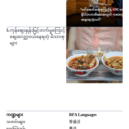
5
.
ကုန်ဈေးနှုန်းမြင့်တက်မှုကြောင့်
စျေးလျှော့ဝယ်နေရတဲ့ မိသားစု
များ
ကဏ္ဍများ
RFA Languages
Opens in new window
သတင်းများ
普通话
Opens in new window
မေးမြန်းခန်း
粤语