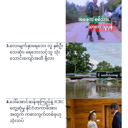
3
.
လေးမျက်နှာရေဘေး လူ နှစ်ဦး
သေဆုံး၊ ရေဘေးသင့်သူ သုံး
သောင်းကျော်အထိ ရှိလာ
4
.
ဒေါ်အောင်ဆန်းစုကြည်နဲ့ ICRC
တွေ့ဆုံမှု နိုင်ငံတကာဖိအား
အတွက် ကစားကွက်တစ်ခုဟု
သုံးသပ်