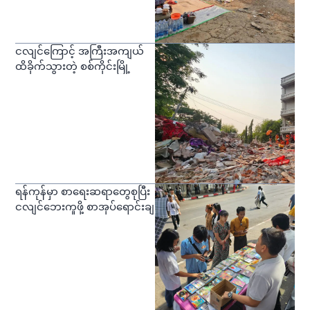
ငလျင်ကြောင့် အကြီးအကျယ်
ထိခိုက်သွားတဲ့ စစ်ကိုင်းမြို့
ရန်ကုန်မှာ စာရေးဆရာတွေစုပြီး
ငလျင်ဘေးကူဖို့ စာအုပ်ရောင်းချ