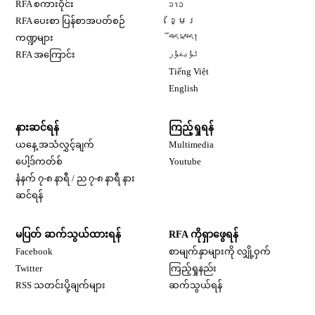
Opens in new window
RFA စကားဝိုင်း
ລາວ
Opens in new window
RFA ပေးစာ ပြန်စာအပတ်စဉ်
ខ្មែរ
Opens in new window
ကဏ္ဍများ
བོད་སྐད།
Opens in new window
RFA အကြောင်း
ئۇيغۇر
Opens in new window
Tiếng Việt
Opens in new window
English
နားဆင်ရန်
ကြည့်ရှုရန်
ယနေ့ အသံလွှင့်ချက်
Multimedia
Opens in new window
ပေါ့ဒ်ကတ်စ်
Youtube
နံနက် ၇-၈ နာရီ / ည ၇-၈ နာရီ နား
Opens in new window
ဆင်ရန်
မပြတ် ဆက်သွယ်ထားရန်
RFA ကိုရှာဖွေရန်
Opens in new window
Facebook
စာမျက်နှာများကို လျှို့ဝှက်
Opens in new window
Twitter
ကြည့်ရှုနည်း
RSS သတင်းပို့ချက်များ
ဆက်သွယ်ရန်