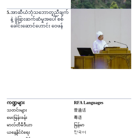
5
.
အာဆီယံဘုံသဘောတူညီချက်
နဲ့ ခွဲခြားဆက်ဆံမှုအပေါ် စစ်
ခေါင်းဆောင်ဟောင်း ဝေဖန်
ကဏ္ဍများ
RFA Languages
Opens in new window
သတင်းများ
普通话
Opens in new window
မေးမြန်းခန်း
粤语
Opens in new window
မာလ်တီမီဒီယာ
မြန်မာ
Opens in new window
ယနေ့နိုင်ငံရေး
한국어