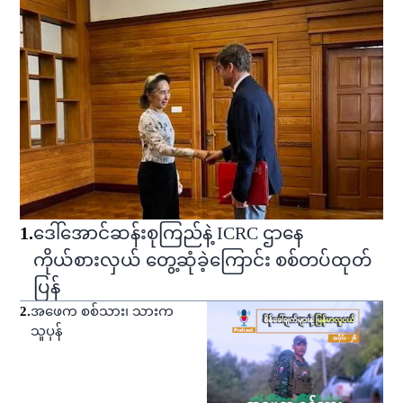
1
.
ဒေါ်အောင်ဆန်းစုကြည်နဲ့ ICRC ဌာနေ
ကိုယ်စားလှယ် တွေ့ဆုံခဲ့ကြောင်း စစ်တပ်ထုတ်
ပြန်
2
.
အဖေက စစ်သား၊ သားက
သူပုန်