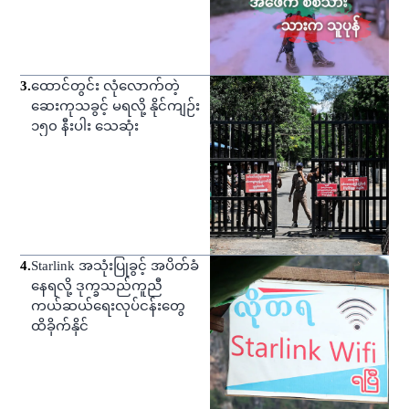
3
.
ထောင်တွင်း လုံလောက်တဲ့
ဆေးကုသခွင့် မရလို့ နိုင်ကျဉ်း
၁၅၀ နီးပါး သေဆုံး
4
.
Starlink အသုံးပြုခွင့် အပိတ်ခံ
နေရလို့ ဒုက္ခသည်ကူညီ
ကယ်ဆယ်ရေးလုပ်ငန်းတွေ
ထိခိုက်နိုင်