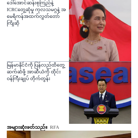
ဒေါ်အောင်ဆန်းစုကြည်နဲ့
ICRCတွေ့ဆုံမှု ကုလသမဂ္ဂနဲ့ အ
မေရိကန်အထက်လွှတ်တော်
ကြိုဆို
မြန်မာနိုင်ငံကို ပြန်လည်ထိတွေ့
ဆက်ဆံဖို့ အာဆီယံကို ထိုင်း
ဝန်ကြီးချုပ် တိုက်တွန်း
အများဆုံးဖတ်သည်။
RFA