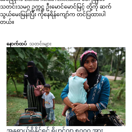
သတင်းသမဂ္ဂ ဥက္ကဋ္ဌ ဦးမောင်မောင်မြင့် တို့ကို ဆက်
သွယ်မေးမြန်းပြီး ကိုနေရိန်ကျော်က တင်ပြထားပါ
တယ်။
နောက်ထပ်
သတင်းများ
အန္တရာယ်ရှိနိုင်ရင် ရိုဟင်ဂျာ ၅၀၀၀ အား