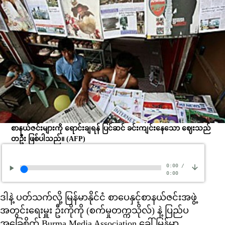
စာနယ်ဇင်းများကို ရောင်းချရန် ပြင်ဆင် ခင်းကျင်းနေသော ဈေးသည်
တဦး ဖြစ်ပါသည်။
(AFP)
0:00
/
0:00
ဒါနဲ့ ပတ်သက်လို့ မြန်မာနိုင်ငံ စာပေနှင့်စာနယ်ဇင်းအဖွဲ့
အတွင်းရေးမှူး ဦးကိုကို (စက်မှုတက္ကသိုလ်) နဲ့ ပြည်ပ
အခြေစိုက် Burma Media Association ခေါ် မြန်မာ