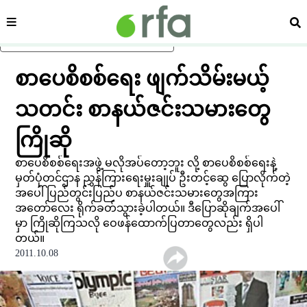
ကဏ္ဍ
ရှာ
ပင်မအကြောင်းအရာသို့ ကျော်ရန်
စာပေစိစစ်ရေး ဖျက်သိမ်းမယ့်
သတင်း စာနယ်ဇင်းသမားတွေ
ကြိုဆို
စာပေစိစစ်ရေးအဖွဲ့ မလိုအပ်တော့ဘူး လို့ စာပေစိစစ်ရေးနဲ့
မှတ်ပုံတင်ဌာန ညွှန်ကြားရေးမှူးချုပ် ဦးတင့်ဆွေ ပြောလိုက်တဲ့
အပေါ် ပြည်တွင်းပြည်ပ စာနယ်ဇင်းသမားတွေအကြား
အတော်လေး ရိုက်ခတ်သွားခဲ့ပါတယ်။ ဒီပြောဆိုချက်အပေါ်
မှာ ကြိုဆိုကြသလို ဝေဖန်ထောက်ပြတာတွေလည်း ရှိပါ
တယ်။
2011.10.08