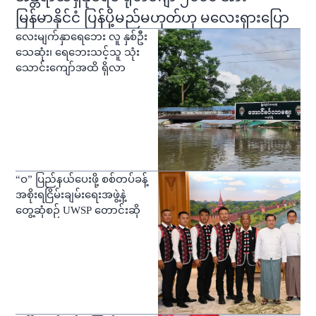
မြန်မာနိုင်ငံ ပြန်ပို့မည်မဟုတ်ဟု မလေးရှားပြော
လေးမျက်နှာရေဘေး လူ နှစ်ဦး
သေဆုံး၊ ရေဘေးသင့်သူ သုံး
သောင်းကျော်အထိ ရှိလာ
“ဝ” ပြည်နယ်ပေးဖို့ စစ်တပ်ခန့်
အစိုးရငြိမ်းချမ်းရေးအဖွဲ့နဲ့
တွေ့ဆုံစဉ် UWSP တောင်းဆို