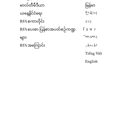
Opens in new window
မာလ်တီမီဒီယာ
မြန်မာ
Opens in new window
ယနေ့နိုင်ငံရေး
한국어
Opens in new window
RFA စကားဝိုင်း
ລາວ
Opens in new window
RFA ပေးစာ ပြန်စာအပတ်စဉ်ကဏ္ဍ
ខ្មែរ
Opens in new windo
များ
བོད་སྐད།
Opens in new windo
RFA အကြောင်း
ئۇيغۇر
Opens in new win
Tiếng Việt
Opens in new windo
English