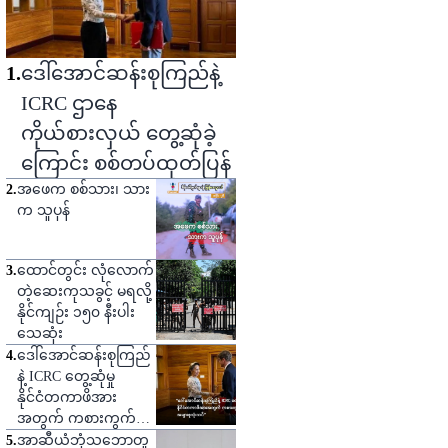
1
.
ဒေါ်အောင်ဆန်းစုကြည်နဲ့
ICRC ဌာနေ
ကိုယ်စားလှယ် တွေ့ဆုံခဲ့
ကြောင်း စစ်တပ်ထုတ်ပြန်
2
.
အဖေက စစ်သား၊ သား
က သူပုန်
3
.
ထောင်တွင်း လုံလောက်
တဲ့ဆေးကုသခွင့် မရလို့
နိုင်ကျဉ်း ၁၅၀ နီးပါး
သေဆုံး
4
.
ဒေါ်အောင်ဆန်းစုကြည်
နဲ့ ICRC တွေ့ဆုံမှု
နိုင်ငံတကာဖိအား
အတွက် ကစားကွက်
တစ်ခုဟု သုံးသပ်
5
.
အာဆီယံဘုံသဘောတူ