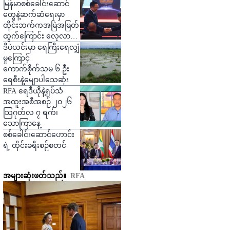
ဒဏ်ရာရ
မြန်မာစစ်ခေါင်းဆောင်
တွေနဲ့ဆက်ဆံရေးမှာ
ထိုင်းဘက်ကအမြဲအမြတ်
ထွက်ကြောင်း လေ့လာသူ
တွေပြော
ဒီပဲယင်းမှာ ရေကြီးရေလျှံ
မှုကြောင့်
ကောက်စိုက်သမ ၆ ဦး
ရေစီးနဲ့မျောပါသေဆုံး
RFA ရေဒီယိုနဲ့ရုပ်သံ
အထူးအစီအစဉ် ၂ဝ၂၆
သြဂုတ်လ ၇ ရက်၊
သောကြာနေ့
စစ်ခေါင်းဆောင်ဟောင်း
ရဲ့ ထိုင်းခရီးစဉ်စတင်
အများဆုံးဖတ်သည်။
RFA