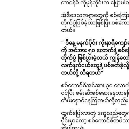
တာဝန်ခံ ကိုမုန်တိုင်းက ပြောပ
အဲဒီဒေသကရွာတွေကို စစ်ကြောင်
တိုက်ပွဲဖြစ်ခဲ့တာဖြစ်ပြီး စစ
တယ်။
" ဒီနေ့ မနက်ပိုင်း ကိုးနာရီ
ကို အင်အား ၅၀ လောက်နဲ့ စစ်ကြေ
တိုက်ပွဲ ဖြစ်ပွားခဲ့တယ် ကျွန်တော
လက်နက်ငယ်တွေနဲ့ ပစ်ခတ်ခဲ့လိ
တယ်လို့ သိရတယ်"
စစ်ကောင်စီအင်အား ၃ဝ လောက်ပါ
ဝင်ပြီး ဖမ်းဆီးစစ်ဆေးနေတာကြေ
တိမ်းရှောင်နေကြတယ်လို့လည
ထွက်ပြေးလာတဲ့ ဒုက္ခသည်တွေက
ပိုင်းမှာတော့ စစ်ကောင်စီတပ်သား
ဆိုပါတယ်။