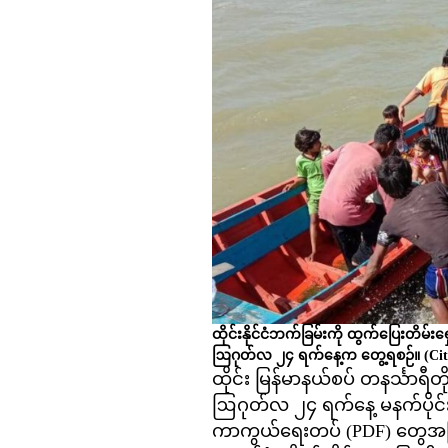
ထိုင်းနိုင်ငံဘက်ခြမ်းကို ထွက်ပြေးတိမ
ဩဂုတ်လ ၂၄ ရက်နေ့က တွေ့ရစဉ်။
(Cit
ထိုင်း မြန်မာနယ်စပ် တနင်္သာရီတ
ဩဂုတ်လ ၂၄ ရက်နေ့ မနက်ပိုင်
ကာကွယ်ရေးတပ် (PDF) တွေအကြာ