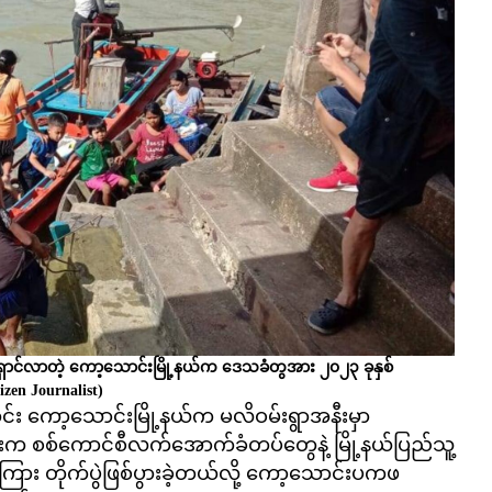
်းရှောင်လာတဲ့ ကော့သောင်းမြို့နယ်က ဒေသခံတွအား ၂၀၂၃ ခုနှစ်
izen Journalist)
ိုင်း ကော့သောင်းမြို့နယ်က မလိဝမ်းရွာအနီးမှာ
းက စစ်ကောင်စီလက်အောက်ခံတပ်တွေနဲ့ မြို့နယ်ပြည်သူ့
း တိုက်ပွဲဖြစ်ပွားခဲ့တယ်လို့ ကော့သောင်းပကဖ