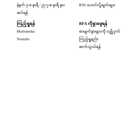
နံနက် ၇-၈ နာရီ / ည ၇-၈ နာရီ နား
RSS သတင်းပို့ချက်များ
Opens in new window
ဆင်ရန်
ကြည့်ရှုရန်
RFA ကိုရှာဖွေရန်
Multimedia
စာမျက်နှာများကို လျှို့ဝှက်
w
Opens in new window
Youtube
ကြည့်ရှုနည်း
w
ဆက်သွယ်ရန်
dow
w