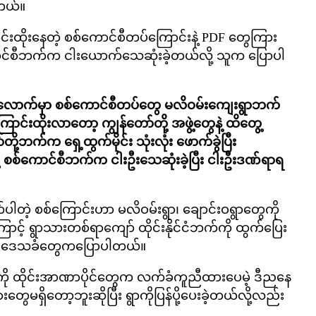
ါတယ်။
းထိုးနေတဲ့ စစ်ကောင်စီတပ်ကြောင်းနဲ့ PDF တွေကြား
်ကောင်စီဘက်က ငါးယောက်သေဆုံးခဲ့တယ်လို့ သူက ပြောပါ
ကျော်လောက်မှာ စစ်ကောင်စီတပ်တွေ မလိဝမ်းကျေးရွာဘက်
ာင်းထိုးလာတော့ ကျွန်တော်တို့ အဖွဲ့တွေနဲ့ ထိတွေ့
်တို့ဘက်က ရှေ့ထွက်မိုင်း သုံးလုံး ဖောက်ခွဲပြီး
ု့ စစ်ကောင်စီဘက်က ငါးဦးသေဆုံးခဲ့ပြီး ငါးဦးဒဏ်ရာရ
တဲ့ စစ်ကြောင်းဟာ မလိဝမ်းရွာ၊ ချောင်းဝရွာတွေကို
ာင့် ရွာသားတစ်ရာကျော် ထိုင်းနိုင်ငံဘက်ကို ထွက်ပြေး
်း ဒေသခံတွေကပြောပါတယ်။
ို ထိုင်းအာဏာပိုင်တွေက လက်ခံကူညီထားပေမဲ့ ဒီညနေ
တွေမရှိတော့ဘူးဆိုပြီး ရွာကိုပြန်ပို့ပေးခဲ့တယ်လို့လည်း