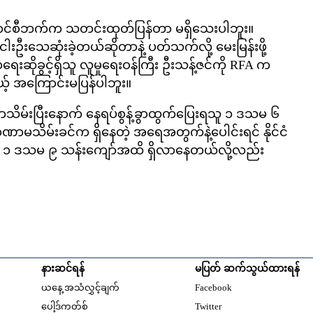
်ကောင်စီဘက်က သတင်းထုတ်ပြန်တာ မရှိသေးပါဘူး။
ငါးဦးသေဆုံးခဲ့တယ်ဆိုတာနဲ့ ပတ်သက်လို့ မေးမြန်းဖို့
ရေးဆိုခွင့်ရှိသူ လူမှုရေးဝန်ကြီး ဦးသန့်ဇင်ကို RFA က
ယ့် အကြောင်းမပြန်ပါဘူး။
ာသိမ်းပြီးနောက် နေရပ်စွန့်ခွာထွက်ပြေးရသူ ၁ ဒသမ ၆
ာမသိမ်းခင်က ရှိနေတဲ့ အရေအတွက်နဲ့ပေါင်းရင် နိုင်ငံ
ဦးရေ ၁ ဒသမ ၉ သန်းကျော်အထိ ရှိလာနေတယ်လို့လည်း
နားဆင်ရန်
မပြတ် ဆက်သွယ်ထားရန်
Opens in new windo
ယနေ့ အသံလွှင့်ချက်
Facebook
Opens in new window
ပေါ့ဒ်ကတ်စ်
Twitter