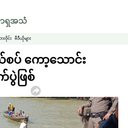
းဝိုင်း
ဗီဒီယိုများ
နယ်စပ် ကော့သောင်း
က်ပွဲဖြစ်