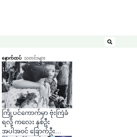
ရှာဖွေရန်
နောက်ထပ်
သတင်းများ
ကြို့ပင်ကောက်မှာ ဗုံးကြဲခံ
ရလို့ ကလေး နှစ်ဦး
အပါအဝင် ခြောက်ဦး