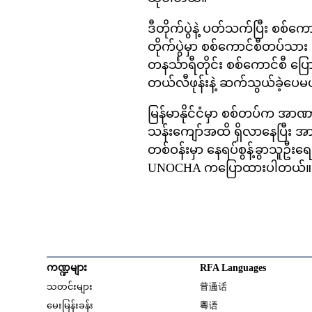
ဒီတိုက်ပွဲနဲ့ ပတ်သက်ပြီး စစ
တိုက်ပွဲမှာ စစ်ကောင်စီတပ်သား 
တနင်္သာရီတိုင်း စစ်ကောင်စီ ပြော
တယ်လီဖုန်းနဲ့ ဆက်သွယ်ခဲ့ပေမ
မြန်မာနိုင်ငံမှာ စစ်တပ်က အာဏ
သန်းကျော်အထိ ရှိလာနေပြီး အာဏ
တစ်ဝန်းမှာ နေရပ်စွန့်ခွာသူ
UNOCHA ကပြောထားပါတယ်။
ကဏ္ဍများ
RFA Languages
Opens in new window
သတင်းများ
普通话
Opens in new window
မေးမြန်းခန်း
粤语