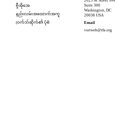
2025 M Street NW
Opens in new window
Suite 300
ဗွီအိုအေ
Washington, DC
နည်းလမ်းအထောက်အကူ
20036 USA
(ဝက်ဘ်ဆိုက်၏ ပုံစံ
Email
vietweb@rfa.org