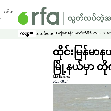
ပင်မအကြောင်းအရာသို့ ကျော်ရန်
ကဏ္ဍ
မေးမြန်းခန်း
မာလ်တီမီဒီယာ
RFA စကာ
သတင်းများ
ကဏ္ဍ
ထိုင်းမြန်မာ
မြို့နယ်မှာ တို
RFA Burmese
2023.08.24