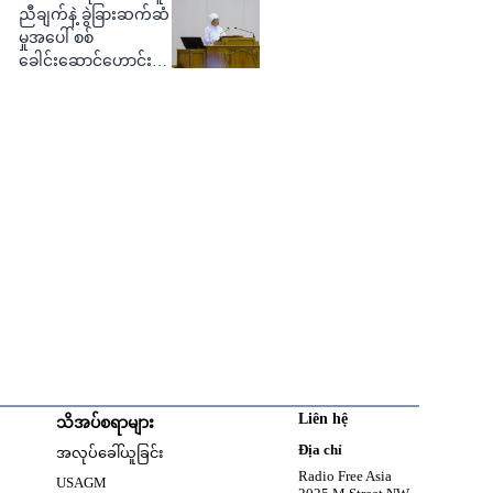
ညီချက်နဲ့ ခွဲခြားဆက်ဆံ
မှုအပေါ် စစ်
ခေါင်းဆောင်ဟောင်း
ဝေဖန်
Liên hệ
သိအပ်စရာများ
w
Opens in new window
Địa chỉ
အလုပ်ခေါ်ယူခြင်း
Opens in new window
Radio Free Asia
USAGM