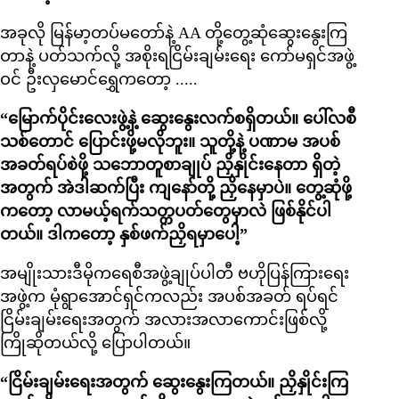
အခုလို မြန်မာ့တပ်မတော်နဲ့ AA တို့တွေ့ဆုံဆွေးနွေးကြ
တာနဲ့ ပတ်သက်လို့ အစိုးရငြိမ်းချမ်းရေး ကော်မရှင်အဖွဲ့
ဝင် ဦးလှမောင်ရွှေကတော့ .....
“မြောက်ပိုင်းလေးဖွဲ့နဲ့ ဆွေးနွေးလက်စရှိတယ်။ ပေါ်လစီ
သစ်တောင် ပြောင်းဖို့မလိုဘူး။ သူတို့နဲ့ ပဏာမ အပစ်
အခတ်ရပ်စဲဖို့ သဘောတူစာချုပ် ညှိနှိုင်းနေတာ ရှိတဲ့
အတွက် အဲဒါဆက်ပြီး ကျနော်တို့ ညှိနေမှာပဲ။ တွေ့ဆုံဖို့
ကတော့ လာမယ့်ရက်သတ္တပတ်တွေမှာလဲ ဖြစ်နိုင်ပါ
တယ်။ ဒါကတော့ နှစ်ဖက်ညှိရမှာပေါ့”
အမျိုးသားဒီမိုကရေစီအဖွဲ့ချုပ်ပါတီ ဗဟိုပြန်ကြားရေး
အဖွဲ့က မုံရွာအောင်ရှင်ကလည်း အပစ်အခတ် ရပ်ရင်
ငြိမ်းချမ်းရေးအတွက် အလားအလာကောင်းဖြစ်လို့
ကြိုဆိုတယ်လို့ ပြောပါတယ်။
“ငြိမ်းချမ်းရေးအတွက် ဆွေးနွေးကြတယ်။ ညှိနှိုင်းကြ