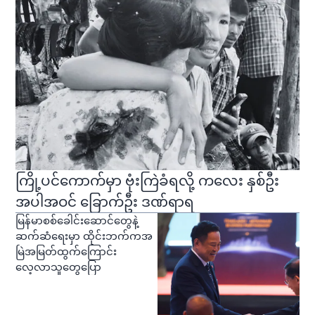
ကြို့ပင်ကောက်မှာ ဗုံးကြဲခံရလို့ ကလေး နှစ်ဦး
အပါအဝင် ခြောက်ဦး ဒဏ်ရာရ
မြန်မာစစ်ခေါင်းဆောင်တွေနဲ့
ဆက်ဆံရေးမှာ ထိုင်းဘက်ကအ
မြဲအမြတ်ထွက်ကြောင်း
လေ့လာသူတွေပြော