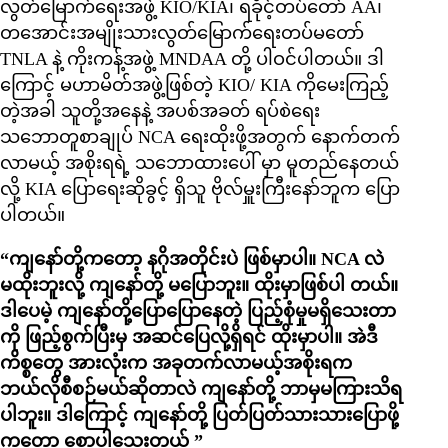
လွတ်မြောက်ရေးအဖွဲ့ KIO/KIA၊ ရခိုင့်တပ်တော် AA၊
တအောင်းအမျိုးသားလွတ်မြောက်ရေးတပ်မတော်
TNLA နဲ့ ကိုးကန့်အဖွဲ့ MNDAA တို့ ပါဝင်ပါတယ်။ ဒါ
ကြောင့် မဟာမိတ်အဖွဲ့ဖြစ်တဲ့ KIO/ KIA ကိုမေးကြည့်
တဲ့အခါ သူတို့အနေနဲ့ အပစ်အခတ် ရပ်စဲရေး
သဘောတူစာချုပ် NCA ရေးထိုးဖို့အတွက် နောက်တက်
လာမယ့် အစိုးရရဲ့ သဘောထားပေါ် မှာ မူတည်နေတယ်
လို့ KIA ပြောရေးဆိုခွင့် ရှိသူ ဗိုလ်မှူးကြီးနော်ဘူက ပြော
ပါတယ်။
“ကျနော်တို့ကတော့ နဂိုအတိုင်းပဲ ဖြစ်မှာပါ။ NCA လဲ
မထိုးဘူးလို့ ကျနော်တို့ မပြောဘူး။ ထိုးမှာဖြစ်ပါ တယ်။
ဒါပေမဲ့ ကျနော်တို့ပြောပြောနေတဲ့ ပြည့်စုံမှုမရှိသေးတာ
ကို ဖြည့်စွက်ပြီးမှ အဆင်ပြေလို့ရှိရင် ထိုးမှာပါ။ အဲဒီ
ကိစ္စတွေ အားလုံးက အခုတက်လာမယ့်အစိုးရက
ဘယ်လိုစီစဉ်မယ်ဆိုတာလဲ ကျနော်တို့ ဘာမှမကြားသိရ
ပါဘူး။ ဒါကြောင့် ကျနော်တို့ ပြတ်ပြတ်သားသားပြောဖို့
ကတော့ စောပါသေးတယ် ”