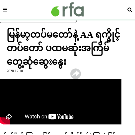
ကဏ္ဍ
ရှာ
ပင်မအကြောင်းအရာသို့ ကျော်ရန်
မြန်မာ့တပ်မတော်နဲ့ AA ရက္ခိုင့်
တပ်တော် ပထမဆုံးအကြိမ်
တွေ့ဆုံဆွေးနွေး
2020.12.10