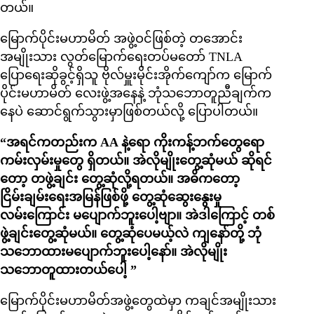
တယ်။
မြောက်ပိုင်းမဟာမိတ် အဖွဲ့ဝင်ဖြစ်တဲ့ တအောင်း
အမျိုးသား လွတ်မြောက်ရေးတပ်မတော် TNLA
ပြောရေးဆိုခွင့်ရှိသူ ဗိုလ်မှူးမိုင်းအိုက်ကျော်က မြောက်
ပိုင်းမဟာမိတ် လေးဖွဲ့အနေနဲ့ ဘုံသဘောတူညီချက်က
နေပဲ ဆောင်ရွက်သွားမှာဖြစ်တယ်လို့ ပြောပါတယ်။
“အရင်ကတည်းက AA နဲ့ရော ကိုးကန့်ဘက်တွေရော
ကမ်းလှမ်းမှုတွေ ရှိတယ်။ အဲလိုမျိုးတွေ့ဆုံမယ် ဆိုရင်
တော့ တဖွဲ့ချင်း တွေ့ဆုံလို့ရတယ်။ အဓိကတော့
ငြိမ်းချမ်းရေးအမြန်ဖြစ်ဖို့ တွေ့ဆုံဆွေးနွေးမှု
လမ်းကြောင်း မပျောက်ဘူးပေါ့ဗျာ။ အဲဒါကြောင့် တစ်
ဖွဲ့ချင်းတွေ့ဆုံမယ်။ တွေ့ဆုံပေမယ့်လဲ ကျနော်တို့ ဘုံ
သဘောထားမပျောက်ဘူးပေါ့နော်။ အဲလိုမျိုး
သဘောတူထားတယ်ပေါ့ ”
မြောက်ပိုင်းမဟာမိတ်အဖွဲ့တွေထဲမှာ ကချင်အမျိုးသား