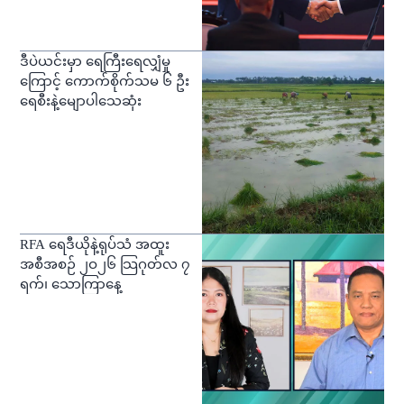
ဒီပဲယင်းမှာ ရေကြီးရေလျှံမှု
ကြောင့် ကောက်စိုက်သမ ၆ ဦး
ရေစီးနဲ့မျောပါသေဆုံး
RFA ရေဒီယိုနဲ့ရုပ်သံ အထူး
အစီအစဉ် ၂ဝ၂၆ သြဂုတ်လ ၇
ရက်၊ သောကြာနေ့