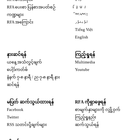
Opens in new window
RFA ပေးစာ ပြန်စာအပတ်စဉ်
ខ្មែរ
Opens in new window
ကဏ္ဍများ
བོད་སྐད།
Opens in new window
RFA အကြောင်း
ئۇيغۇر
Opens in new window
Tiếng Việt
Opens in new window
English
နားဆင်ရန်
ကြည့်ရှုရန်
ယနေ့ အသံလွှင့်ချက်
Multimedia
Opens in new window
ပေါ့ဒ်ကတ်စ်
Youtube
နံနက် ၇-၈ နာရီ / ည ၇-၈ နာရီ နား
Opens in new window
ဆင်ရန်
မပြတ် ဆက်သွယ်ထားရန်
RFA ကိုရှာဖွေရန်
Opens in new window
Facebook
စာမျက်နှာများကို လျှို့ဝှက်
Opens in new window
Twitter
ကြည့်ရှုနည်း
RSS သတင်းပို့ချက်များ
ဆက်သွယ်ရန်