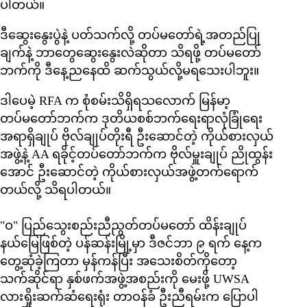
ပါတယ်။
ဒီဆွေးနွေးပွဲနဲ့ ပတ်သက်လို့ တပ်မတော်ရဲ့အတည်ပြု
ချက်နဲ့ ဘာတွေဆွေးနွေးလဲဆိုတာ သိရဖို့ တပ်မတော်
ဘက်ကို ဒီနေ့ညနေထိ ဆက်သွယ်လို့မရသေးပါဘူး။
ဒါပေမဲ့ RFA က စုံစမ်းသိရှိရသလောက် မြန်မာ့
တပ်မတော်ဘက်က ဒုတိယစစ်ဘက်ရေးရာလုံခြုံရေး
အရာရှိချုပ် ဗိုလ်ချုပ်တိုးရီ ဦးဆောင်တဲ့ ကိုယ်စားလှယ်
အဖွဲ့နဲ့ AA ရခိုင့်တပ်တော်ဘက်က ဗိုလ်မှူးချုပ် ညိုထွန်း
အောင် ဦးဆောင်တဲ့ ကိုယ်စားလှယ်အဖွဲ့တက်ရောက်
တယ်လို့ သိရပါတယ်။
"ဝ" ပြည်သွေးစည်းညီညွတ်တပ်မတော် ထိန်းချုပ်
နယ်မြေဖြစ်တဲ့ ပန်ဆန်းမြို့မှာ ဒီဇင်ဘာ ၉ ရက် နေ့က
တွေ့ဆုံခဲ့ကြတာ မှန်ကန်ပြီး အသေးစိတ်ကိုတော့
သက်ဆိုင်ရာ နှစ်ဖက်အဖွဲ့အစည်းကို မေးဖို့ UWSA
လားရှိုးဆက်ဆံရေးရုံး တာဝန်ခံ ဦးညီရမ်းက ပြောပါ