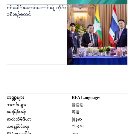
စစ်ခေါင်းဆောင်ဟောင်းရဲ့ ထိုင်း
ခရီးစဉ်စတင်
ကဏ္ဍများ
RFA Languages
Opens in new window
သတင်းများ
普通话
Opens in new window
မေးမြန်းခန်း
粤语
Opens in new window
မာလ်တီမီဒီယာ
မြန်မာ
Opens in new window
ယနေ့နိုင်ငံရေး
한국어
Opens in new window
RFA စကားဝိုင်း
ລາວ