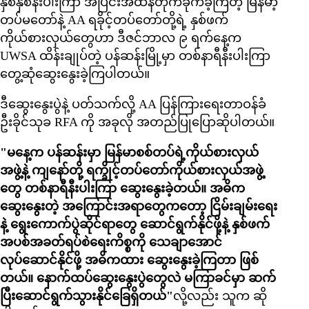
နှစ်နှစ်နီးပါးကြာ အပြင်းအထန်တိုက်ခိုက်ခဲ့ကြတဲ့ မြန်မာ့
တပ်မတော်နဲ့ AA ရခိုင့်တပ်တော်တို့ရဲ့ နှစ်ဖက်
ကိုယ်စားလှယ်တွေဟာ ဒီဇင်ဘာလ ၉ ရက်နေ့က
UWSA ထိန်းချုပ်တဲ့ ပန်ဆန်းမြို့မှာ တစ်နာရီနီးပါးကြာ
တွေ့ဆုံဆွေးနွေးခဲ့ကြပါတယ်။
ဒီဆွေးနွေးပွဲနဲ့ ပတ်သက်လို့ AA ပြန်ကြားရေးတာဝန်ခံ
ဦးခိုင်သုခ RFA ကို အခုလို အတည်ပြုပြောဆိုပါတယ်။
"မနေ့က ပန်ဆန်းမှာ မြန်မာစစ်တပ်ရဲ့ကိုယ်စားလှယ်
အဖွဲ့နဲ့ ကျနော်တို့ ရက္ခိုင့်တပ်တော်ကိုယ်စားလှယ်အဖွဲ့
တွေ တစ်နာရီနီးပါးကြာ ဆွေးနွေးခဲ့တယ်။ အဓိက
ဆွေးနွေးတဲ့ အကြောင်းအရာတွေကတော့ ငြိမ်းချမ်းရေး
နဲ့ ရွေးကောက်ပွဲဆိုင်ရာတွေ ဆောင်ရွက်နိုင်ဖို့နဲ့ နှစ်ဖက်
အပစ်အခတ်ရပ်စဲရေးကိစ္စကို သေချာအောင်
လုပ်ဆောင်နိုင်ဖို့ အဓိကထား ဆွေးနွေးခဲ့ကြတာ ဖြစ်
တယ်။ နောက်ထပ်ဆွေးနွေးပွဲတွေလဲ မကြာခင်မှာ ဆက်
ပြီးဆောင်ရွက်သွားနိုင်ခြေရှိတယ်"
လို့လည်း သူက ဆို