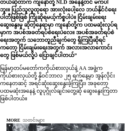
တယ်ဆိုတာက ကျနော်တို့ NLD အနေနဲ့တင် မကပါ
ဘူး။ ပြည်သူလူထုရော အားလုံးပေါ့လေ ဘယ်နိုင်ငံရေး
ပါတီဖြစ်ဖြစ် ကြိုဆိုရမယ့်ကိစ္စပါပဲ။ ငြိမ်းချမ်းရေး
ဆွေးနွေးမှု ဆိုတဲ့နေရာမှာ ကျနော်တို့က ပထမဆုံးလုပ်ရ
မှာက အပစ်အခတ်ရပ်စဲရေးပဲလေ။ အပစ်အခတ်ရပ်စဲ
ရေးအတွက် သဘောတူညီချက်တွေ ရှိကြပြီဆိုရင်
ကတော့ ငြိမ်းချမ်းရေးအတွက် အလားအလာကောင်း
တွေ ဖြစ်မယ်လို့ပဲ ပြောချင်ပါတယ်”
မြန်မာ့တပ်မတော်ကကိုယ်စားလှယ်နဲ့ AA အဖွဲ့က
ကိုယ်စားလှယ်တို့ နိုဝင်ဘာလ ၂၅ ရက်နေ့မှာ အွန်လိုင်း
ကနေတဆင့် အရင်ဆုံးဆွေးနွေးခဲ့ကြပြီး၊ အခုတော့
ပထမဆုံးအနေနဲ့ လူပုဂ္ဂိုလ်ချင်းတွေ့ဆုံ ဆွေးနွေးကြတာ
ဖြစ်ပါတယ်။
MORE
သတင်းများ