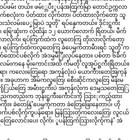
ကို ထပ်ဖမ်း တယ်။ ဖမ်း္ဘပီးူပန်အထြက်မြာ တောင်ဥက္ကလာ
ဖက်စလုံးက ပိတ်ထား လိုက်တာ၊ ပိတ်ထားလိုက်တော့ သူ
ထားသံလမ်းပေၞမြာပဲ သူတိုႛ ရပ်နေုကတယ်။ ဒိုင်းဋ္ဌကီး
။ ရြေႚဆုံးက လုံထိန်း ၁၂ ယောက်လောက် ရြိတယ်၊ မဵက်
က်လာလိုက်၊ ရပ်ကြက်ထဲက လူတေကြ တိုးလာလိုက်တော့
ုက်၊ ရပ်ကြက်ထဲကလူတေကြ ခဲပေၝက်တာမဵားရင် သူတိုႛက
ေနတ်ထောင်ပစ်လိုက် အဲဒၝမဵြိးလုပ်နေတာ။ ပစ်တာ ၆ခဵက်
လမ်းကနေ မိုးကောင်းအထိ ကဵမတိုႛလူအုပ်ဋ္ဌကီးရြိတယ်။
ရော၊ ကလေးတြေရော အကုန်လုံးပဲ ယောက်ဵားတေအြကုန်
။ အခုဟာက အိမ်ကလူတြေ၊ စေဵးဆိုင်ကလူတြေ မိန်းမ
႟ြယ်တြေ အမဵားဋ္ဌကီးပဲ အကုန်လုံးက ဒေၝသတေထြြ
ညကတည်းက ဘုန်းဋ္ဌကီးကေဵာင်းကို သြားုကည့်ထား
တာကိုး။ ခဲတေနြဲႛပေၝက်ုကတာ ခဲတြေဖြေးနေတာပဲ၊ ဟို
ောက်ပစ်လိုက်ုကူပန်ရော။ မြန်သြားတဲ့ကလေးတြေ၊ လူငယ်
ေလောင်းပေး လိုက်၊ ူပန်ထြက်သြားလိုက်ုကနဲႛ အဲ