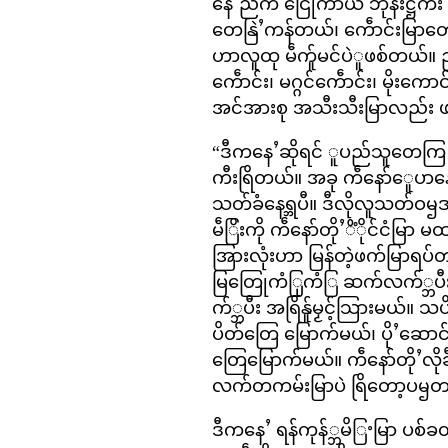
နေႛညက ငြေုကာယံ ဘုန်းဋ္ဌကီး က
တေနြဲႛကန်တယ်၊ ကေဵာင်းမြာတေ
ဟာလူထု မဵက်ူမင်ပဲူဖစ်တယ
ကေဵာင်း၊ မဂ္ဂင်ကေဵာင်း၊ မိုးကော
အင်အားစု အသီးသီးမြာလည်း 
“ဒီကနေႛဆိုရင် ူပည်သူတေကြ ပ
ကီးရြိတယ်။ အခု ကဵနော်ေူပာန
သတ်ခံနေရ္ဘပီ။ ဒီလိုလူသတ်ဝၝဒမ
မဵြိးကို ကဵနော်တိုႛိံိုင်ငံ
အြားလုံးဟာ မြန်တဲ့ဖက်မြာရ
မြတြေုကံြုကံြ ဆက်လက်္ဘပီးတေ
က်္ဘပီး အရြိန်ူမၟင့်သြားမယ်
ပိတ်တြေ မြောက်မယ်၊ ပိုႛဆေ
တြေမြောက်မယ်။ ကဵနော်တိုႛလိုခဵင
လက်တကမ်းမြာပဲ ရြိတော့ပၝတ
ဒီကနေႛ ရန်ကုန်္ဘမိြႚမြာ ပစ