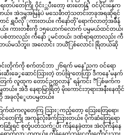
ြရေးတပ်တေကြို ဝိုင်း္ဘပီးတော့ ဓားတေနြဲႛ ဝင်ပိုင်းနေုက
းတယ်။ အဲဒၝအမြန်ပဲ မသေခဵာတဲ့သတင်းတခုအရဆိုရင်
ရ္ဘပီလိုႛုကားတယ်။ ကဵနော်တိုႛရောက်လာတဲ့အခဵိန်
တယ်။ ကားတစီးကို ၁၅ယောက်လောက် ပၝမယ်ထင်တယ်၊
 ပစ်တာလည်း ကဵနော် ူမင်တယ်၊ ဒဏ်ရာရတာလည်း ကဵ
်မသိဘူး၊ အလောင်း ဘယိံြစ်လောင်း ရြိတယ်ဆို
ာင်းတိုက်ကို စက်တင်ဘာ ၂၆ရက် မနေႛညက ဝင်ရော
ဖမ်းဆီးခေၞဆောင်သြားတဲ့ တပ်ဖြဲႚတေဟြာ ဒီကနေႛမနက်
ဲ့အတြက် လူထုက တောင်ဥက္ကလာနဲႛ ရန်ကင်း ိံြစ်ဖက်က
တယ်။ အဲဒီ နေရာမြာရြိတဲ့ မိုးကောင်းဘုရားအနီးနေထိုင်
ို အခုလိုေူပာပၝတယ်။
ြက်ထဲကလူတေကြ သြားုကည့်တော့ သြေးတြေရော၊
်တေကြို အကုန်လုံးဖဵက်သြားတယ်။ ပိုက်ဆံတြေရော
ိုရင် စုတ်ူပတ်သက်္ဘပီး ကဵန်နေခဲ့တာ။ အဲလိုကဵန်နေ
ရောက်လာုကတယ်။ ကဵန်နေတဲ့ဘုန်းဋ္ဌကီးကေဵာင်းသား