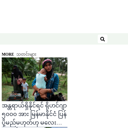
ရှာဖွေရန်
MORE
သတင်းများ
အန္တရာယ်ရှိနိုင်ရင် ရိုဟင်ဂျာ
၅၀၀၀ အား မြန်မာနိုင်ငံ ပြန်
ပို့မည်မဟုတ်ဟု မလေးရှား