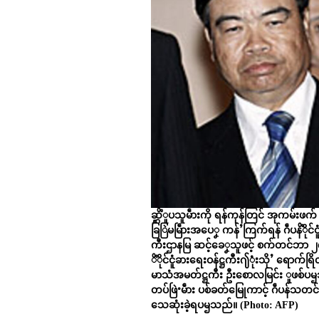
ဆ္ဋိံူပသူမဵားကို ရန်ကုန်တြင် အုကမ်းဖက် ိ
ခြြဲမမြဵားအပေၞ ကန်ႛကြက်ရန် ဂဵပနိံိုင်ငူံ
ကီးဌာနမြ ဆင့်ခေၞသူဖင့် စက်တင်ဘာ
ိံိုင်ငူံခားရေးဝန်ဋ္ဌကီး႟ုံးသိုႛ ရောက်
မာသံအမတ်ဋ္ဌကီး ဦးစောလမြင်း ူဖစ်ပ
တပ်ဖြဲႚမဵား ပစ်ခတ်မြေုကာင့် ဂဵပန်သ
သေဆုံးခဲ့ရပၝသည်။ (Photo: AFP)