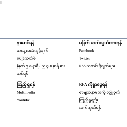
။
နားဆင်ရန်
မပြတ် ဆက်သွယ်ထားရန်
Opens in new windo
ယနေ့ အသံလွှင့်ချက်
Facebook
Opens in new window
ပေါ့ဒ်ကတ်စ်
Twitter
နံနက် ၇-၈ နာရီ / ည ၇-၈ နာရီ နား
RSS သတင်းပို့ချက်များ
Opens in new window
ဆင်ရန်
ကြည့်ရှုရန်
RFA ကိုရှာဖွေရန်
Multimedia
စာမျက်နှာများကို လျှို့ဝှက်
w
Opens in new window
Youtube
ကြည့်ရှုနည်း
w
ဆက်သွယ်ရန်
dow
w