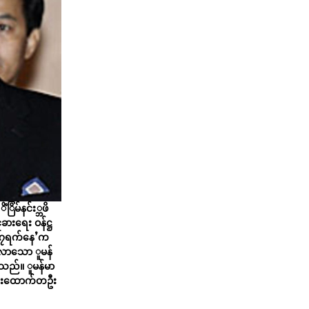
ံြိမ်နင်း္ဘဖိ
ခားရေး ဝန်ဋ္ဌ
 ၂၇ရက်နေႛက
ရြိလာသော ူမန်
ၝသည်။ ူမန်မာ
တင်းထောက်တဦး