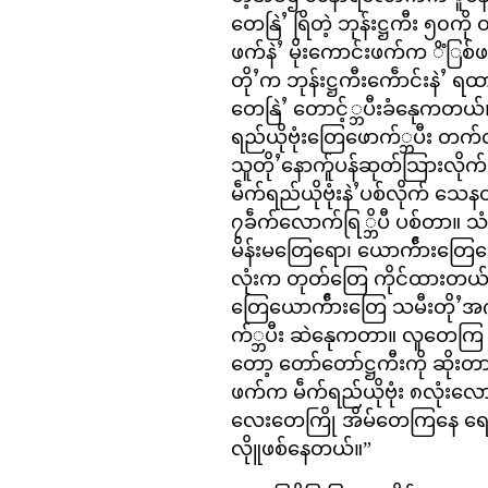
တေနြဲႛ ရြိတဲ့ ဘုန်းဋ္ဌကီး ၅၀
ဖက်နဲႛ မိုးကောင်းဖက်က ိံြစ်
တိုႛက ဘုန်းဋ္ဌကီးကေဵာင်းနဲႛ ရ
တေနြဲႛ တောင့်္ဘပီးခံနေုကတယ်
ရည်ယိုဗုံးတြေဖောက်္ဘပီး တ
သူတိုႛနောက်ူပန်ဆုတ်သြားလိ
မဵက်ရည်ယိုဗုံးနဲႛပစ်လိုက် သ
၇ခဵက်လောက်ရြ္ဘိပီ ပစ်တာ။ သံ
မိန်းမတြေရော၊ ယောက်ဵားတြေ
လုံးက တုတ်တြေ ကိုင်ထားတယ်
တြေယောက်ဵားတြေ သမီးတိုႛအ
က်္ဘပီး ဆဲနေုကတာ။ လူတေကြ 
တော့ တော်တော်ဋ္ဌကီးကို ဆိုး
ဖက်က မဵက်ရည်ယိုဗုံး ၈လုံးလ
လေးတေကြို အိမ်တေကြနေ ရေတြ
လိုူဖစ်နေတယ်။”