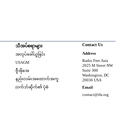
Contact Us
သိအပ်စရာများ
w
Opens in new window
Address
အလုပ်ခေါ်ယူခြင်း
Opens in new window
Radio Free Asia
USAGM
2025 M Street NW
Opens in new window
Suite 300
ဗွီအိုအေ
Washington, DC
နည်းလမ်းအထောက်အကူ
20036 USA
(ဝက်ဘ်ဆိုက်၏ ပုံစံ
Email
contact@rfa.org