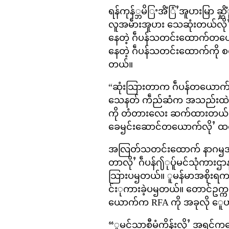
ရန်ကုန်္ဘမိြႚအိံြံႛအူပားမြာ ဆ
လူအမဵားအူပား သေဆုံးတယ်လိုႛသ
နေတဲ့ ဂဵပန်သတင်းထောက်တယေ
နေတဲ့ ဂဵပန်သတင်းထောက်ကို စ
တယ်။
“ဆုံးသြားတာက ဂဵပန်တယောက်
သေနတ် ကဵည်ဆံက အသည်းထဲကို
ကို တံတားလေး ဆက်ထားတယ်။
ခေၝင်းဆောင်တယောက်လိုႛ ထင
အလြတ်သတင်းထောက် နာဂၝအိ ကင်ဂ
တာလိုႛ ဂဵပန်႟ုပ်ူမင်သုံကာ
သြားပၝတယ်။ ူမန်မာအစိုးရကလည်
င်းုကားခဲ့ပၝတယ်။ တောင်ဥက္
ယောက်က RFA ကို အခုလို ေ
“ူမင်သာစီမံကိန်းလိုႛ အရင်က