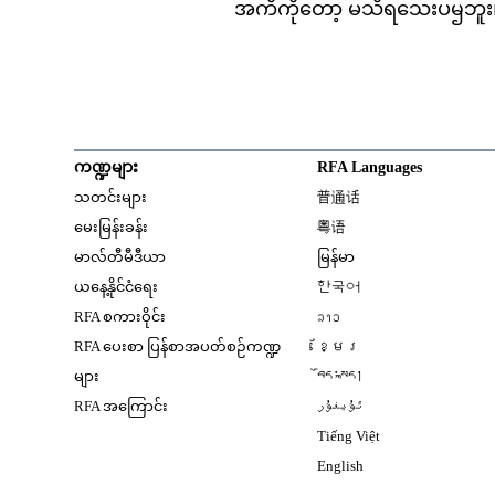
အကဵကိုတော့ မသိရသေးပၝဘူး
ကဏ္ဍများ
RFA Languages
Opens in new window
သတင်းများ
普通话
Opens in new window
မေးမြန်းခန်း
粤语
Opens in new window
မာလ်တီမီဒီယာ
မြန်မာ
Opens in new window
ယနေ့နိုင်ငံရေး
한국어
Opens in new window
RFA စကားဝိုင်း
ລາວ
Opens in new window
RFA ပေးစာ ပြန်စာအပတ်စဉ်ကဏ္ဍ
ខ្មែរ
Opens in new windo
များ
བོད་སྐད།
Opens in new windo
RFA အကြောင်း
ئۇيغۇر
Opens in new win
Tiếng Việt
Opens in new windo
English