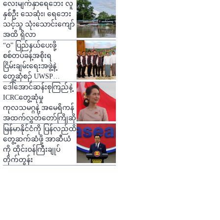
ပြော
လေးမျက်နှာရေဘေး လူ
နှစ်ဦး သေဆုံး၊ ရေဘေး
သင့်သူ သုံးသောင်းကျော်
အထိ ရှိလာ
“ဝ” ပြည်နယ်ပေးဖို့
စစ်တပ်ခန့်အစိုးရ
ငြိမ်းချမ်းရေးအဖွဲ့နဲ့
တွေ့ဆုံစဉ် UWSP
တောင်းဆို
ဒေါ်အောင်ဆန်းစုကြည်နဲ့
ICRCတွေ့ဆုံမှု
ကုလသမဂ္ဂနဲ့ အမေရိကန်
အထက်လွှတ်တော်ကြိုဆို
မြန်မာနိုင်ငံကို ပြန်လည်ထိ
တွေ့ဆက်ဆံဖို့ အာဆီယံ
ကို ထိုင်းဝန်ကြီးချုပ်
တိုက်တွန်း