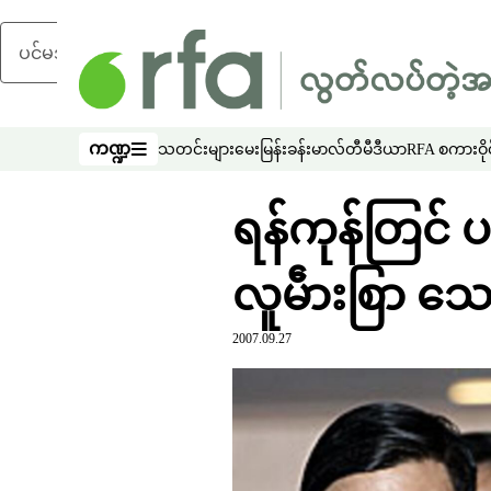
ပင်မအကြောင်းအရာသို့ ကျော်ရန်
ကဏ္ဍ
သတင်းများ
မေးမြန်းခန်း
မာလ်တီမီဒီယာ
RFA စကားဝိုင
ကဏ္ဍ
ရန်ကုန်တြင် ပ
လူမဵားစြာ သ
2007.09.27