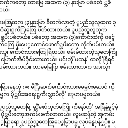
ယောက်ကတော့ တာမြေ အထက (၃) နားမြာ ပစ်ခတ် ္ဘဖိ
ၝတယ်။
 တာမေအြထက (၃)နားမြာ ခဵီတက်လာတဲ့ ူပည်သူလူထုက ၃
ု သံဆူးဋ္ဌကိြးတြေ ပိတ်ထားတယ်။ ူပည်သူလူထုက
ဘပီးပစ်တယ်။ ပစ်တော့ အထက (၃)ကေဵာင်းထဲကို ဝင်ေူ
်တြေ မိုးပေၞထောင်ဖောက်္ဘပီးတော့ လိုက်ဖမ်းတယ်။
းသူ၊ ကေဵာင်းသားတြေ ရြိတယ်။ ဖမ်းမိထားတဲ့သူတေကြို
ာက်အိပ်ခိုင်းထားတယ်။ မင်းတိုႛမထနဲႛ ထလိုႛရြိရင်
္ဘပီး ဖမ်းထားတယ်။ တာမေမြြာ ဖမ်းထားတာက အားလုံး
လြပ်ရြားနေတဲ့ ၈၈ မဵြိးဆက်ကေဵာင်းသားခေၝင်းဆောင် ကို
ပို္ဘပီးအရေးဋ္ဌကီးလ္ဘာပီလိုႛ ေူပာပၝတယ်။
သူတေရြဲ့ ဆ္ဋိံဖော်ထုတ်မကြို ကဵနော်တိုႛ အရြိန်ူမၟင့်ခဲ့
က ပို္ဘပီးတော့အုကမ်းဖက်လာတယ်။ လူမဆန်တဲ့ အုကမ်း
ြာရော ူပည်သူတေအြပေၞမြာပၝ လုပ်နေူပန်္ဘပီ။ မ