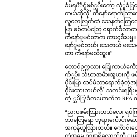
ခံမရပိံိုင်ူဖစ်္ဘပီးတော့ လုံူခံ
တယ်ဆိုလိုႛ ကဵနော်ရောက်သြာ
လူတေလြက်ထဲ သေနတ်တြေတောင် 
မြာ စစ်တပ်တြေ ရောက်ခဵလာ
ကဵနော်ူမင်တာက ကား၄စီးပၝ။
နော်ူမင်တယ်၊ သေတယ် မသေတယ
တာ ကဵနော်မသိဘူး။”
တောင်ဥက္ကလာ၊ ငြေုကာယံကေဵ
က်္ဘပီး သံဃာအမဵားအူပားကို 
ပိုင်းမြာ ထပ်မံလာရောက်ခဲ့တ
ဝိုင်းထားတယ်လိုႛ သတင်းရရြိပၝ
တဲ့ ္ဘမိြႚခံတယောက်က RFA က
“ညကဖမ်းသြားတယ်လေ၊ ရပ်က
ဘာတြေရော ဘုရားကေဵာင်းဆောင
အကုန်ယူသြားတယ်။ ကေဵာင်းတေဆြ
တဲ့အခၝ ၁၁နာရီလောက်ကဵ ူပန်