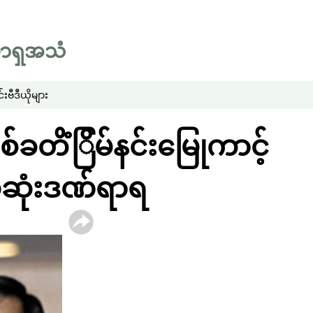
်း
ဗီဒီယိုများ
စ်ခတိံြိမ်နင်းမြေုကာင့်
ေဆုံးဒဏ်ရာရ