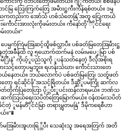
ေဵာင်းကို ဝင်္ဘပီးတော့ဖမ်းတယ်။ ႟ိုက်တယ်၊ စစ်ဖိနပ်
ာင်မြ သြေးကြက်တြေ အမဵားဋ္ဌကီးကဵန်ရစ်တယ်။ ဒၝ
်။ ညကတည်းက အော်သံ ဟစ်သံတေနြဲႛအတူ ငြေုကာယံ
င်းကေဵာင်းအားလုံးကိုဖမ်းတယ်။ ကဵနော်တိုႛိံိုင်ငံရေး
ဖမ်းတယ်။”
ေၝက်ကြဲမအြဆင့်ထိူဖစ်လ္ဘာပီ။ ပစ်ခတ်မြတေအြမဵားဋ္ဌ
ေတဲ့အခဵိန်ထိ လူ ၅ယောက်ထက်မနဲ လမ်းမပေၞမြာ ပစ်
ဵြိးနဲႛ ကိုယ့်ူပည်သူကို ူပန်သတ်နေတဲ့ ဒီလိုအစိုးရ
မြာ မထားသင့်တော့ပၝဘူး။ ရဟန်းသံဃာ၊ ကေဵာင်းသားတေ
ပ်တယ်နေတယ်။ ဘယ်လောက်ပဲ ပစ်ခတ်မြတြေ၊ သတ်ူဖတ်
ာ့ ရင်ဆိုင်ဖိုႛအသင့်ရြိတယ်။ ဒီဆ္ဋိံူပမကြို ဆက်လ
။ သပိတ်တိုက်ပြဲတေဟြာ ပို္ဘပီးူပင်းထန်လာရမယ်။ ဘဏ်သ
ာင်ဆက်သြယ်ရေးသပိတ်တြေမြောက်မယ်။ ဝန်ထမ်းသပိတ်
်တဲ့ ူမန်မာိံိုင်ငံမြာ တရားမ္တွတမနြဲႛ ဒီမိုကရေစီဟာ
ယ်။”�
်ခတ်မအြမဵားအူပားရြ္ဘိပီး သေဆုံးသူ အရေအတြက် အတိ