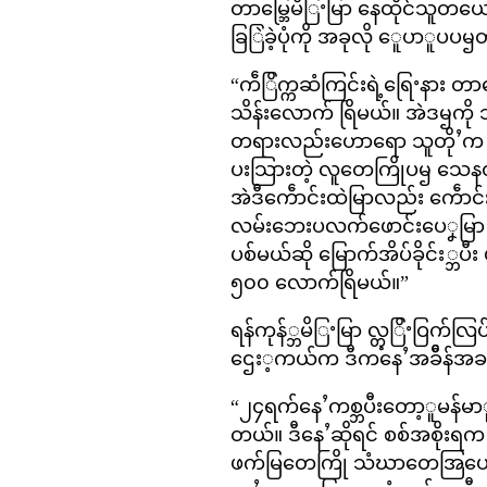
တာမ္ဘြေမိြႚမြာ နေထိုင်သူတ
ခြြဲခဲ့ပုံကို အခုလို ေူပာူပပ
“ကဵြိက္ကဆံကြင်းရဲ့ရြေႚနား
သိန်းလောက် ရြိမယ်။ အဲဒၝကိ
တရားလည်းဟောရော သူတိုႛက စ္
ပးသြားတဲ့ လူတေကြိုပၝ သေနတ
အဲဒီကေဵာင်းထဲမြာလည်း ကေဵာင်
လမ်းဘေးပလက်ဖောင်းပေၞမြာ မြေ
ပစ်မယ်ဆို မြောက်အိပ်ခိုင်း
၅၀၀ လောက်ရြိမယ်။”
ရန်ကုန်္ဘမိြႚမြာ လ္တွြိႚဝြက်
ဌေး့ကယ်က ဒီကနေႛအခဵိန်အခၝက 
“၂၄ရက်နေႛကစ္ဘပီးတော့ူမန်မာူပည်
တယ်။ ဒီနေႛဆိုရင် စစ်အစိုးရ
ဖက်မြတေကြို သံဃာတေအြပေၞမ