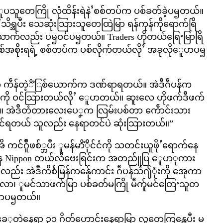
္ဋိံူပသူတေကြို လုံထိန်းရဲနဲႛစစ်တပ်က ပစ်ခတ်ခဲ့ပၝတယ်။
ိရ္ဘပီး သေဆုံးသြားသူတေထြဲမြာ ရန်ကုန်ကိုရောက်ရြိ
ာက်လည်း ပၝဝင်ပၝတယ်။ Traders ဟိုတယ်ရြေႚမြာရြိ
စ်အစိုးရရဲ့ စစ်တပ်က ပစ်လိုက်တယ်လိုႛ အခုလိုေူပာပၝ
 ကဵန်တဲ့ိံြစ်ယောက်က ဒဏ်ရာရတယ်။ အဲဒီဂဵပန်က
 ဝင်သြားတယ်လိုႛ ေူပာတယ်။ ဆူးလေ ဟိုဖက်ဒီဖက်
 အဲဒီတံတားလေးပေၞက လြမ်းပစ်တာ ကေဵာင်းသား
်ရတယ် သူလည်း နေရာတင်ပဲ ဆုံးသြားတယ်။”
ဵီူဖစ်္ဘပီး ူမန်မာိံိုင်ငံကို သတင်းယူဖိုႛရောက်နေ
းဌာန Nippon တယ်လီဗေးရြင်းက အတည်ူပြ ေူပာုကား
း အဲဒီကိင်္စမြန်ကန်ေုကာင်း ဂဵပန်သံ႟ုံးကို အေုကာ
ကလာ၊ ူမင်သာဖက်မြာ ပစ်ခတ်မကြို မဵက်ူမင်တြေႚသူတ
ူပာပၝတယ်။
ခေၞတဲ့နေရာ ၃၁ ဂိတ်ဟောင်းနေရာမြာ လူတေကြန္ဘေပီး မ