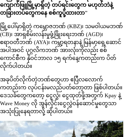
ကျောက်ဖြူမြို့မှာရှိတဲ့ တပ်ရင်းတွေက မဟုတ်ဘဲနဲ့
တခြားတပ်တွေကနေ စစ်ကူပို့ထားတာ"
မြို့ပေါ်မှာရှိတဲ့ ကမ္ဘောဇဘဏ် (KBZ)၊ သမဝါယမဘဏ်
(CB)၊ အာရှစိမ်းလန်းမှုဖွံ့ဖြိုးရေးဘဏ် (AGD)၊
ဧရာဝတီဘဏ် (AYA)၊ ကမ္ဘာ့ရတနာနဲ့ မြန်မာ့ရှေ့ဆောင်
အပါအဝင် ပုဂ္ဂလိကဘဏ် အားလုံးကိုလည်း စစ်
ကောင်စီက နိုဝင်ဘာလ ၁၅ ရက်နေ့ကတည်းက ပိတ်
လိုက်ပါတယ်။
အခုပိတ်လိုက်တဲ့ဘဏ်တွေဟာ ဧပြီလလောက်
ကတည်းက လုပ်ငန်းမလည်ပတ်တော့တာ ဖြစ်ပါတယ်။
ဒေသခံတွေကတော့ ငွေလွှဲ၊ ငွေထုတ်ဖို့အတွက် Kpay နဲ့
Wave Money လို အွန်လိုင်းငွေလွှဲဝန်ဆောင်မှုတွေသာ
အသုံးပြုနေရတာလို့ ဆိုပါတယ်။