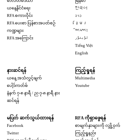
မာလ်တီမီဒီယာ
မြန်မာ
Opens in new window
ယနေ့နိုင်ငံရေး
한국어
Opens in new window
RFA စကားဝိုင်း
ລາວ
Opens in new window
RFA ပေးစာ ပြန်စာအပတ်စဉ်
ខ្មែរ
Opens in new window
ကဏ္ဍများ
བོད་སྐད།
Opens in new window
RFA အကြောင်း
ئۇيغۇر
Opens in new window
Tiếng Việt
Opens in new window
English
နားဆင်ရန်
ကြည့်ရှုရန်
ယနေ့ အသံလွှင့်ချက်
Multimedia
Opens in new window
ပေါ့ဒ်ကတ်စ်
Youtube
နံနက် ၇-၈ နာရီ / ည ၇-၈ နာရီ နား
Opens in new window
ဆင်ရန်
မပြတ် ဆက်သွယ်ထားရန်
RFA ကိုရှာဖွေရန်
Opens in new window
Facebook
စာမျက်နှာများကို လျှို့ဝှက်
Opens in new window
Twitter
ကြည့်ရှုနည်း