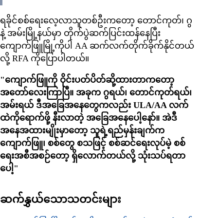
ရခိုင်စစ်ရေးလေ့လာသူတစ်ဦးကတော့ တောင်ကုတ်၊ ဂွ
နဲ့ အမ်းမြို့နယ်မှာ တိုက်ပွဲဆက်ပြင်းထန်နေပြီး
ကျောက်ဖြူမြို့ကိုပါ AA ဆက်လက်တိုက်ခိုက်နိုင်တယ်
လို့ RFA ကိုပြောပါတယ်။
"ကျောက်ဖြူကို ဝိုင်းပတ်ပိတ်ဆို့ထားတာကတော့
အတော်လေးကြာပြီ။ အခုက ဂွရယ်၊ တောင်ကုတ်ရယ်၊
အမ်းရယ် ဒီအခြေအနေတွေကလည်း ULA/AA လက်
ထဲကိုရောက်ဖို့ နီးလာတဲ့ အခြေအနေပေါ့နော်။ အဲဒီ
အနေအထားမျိုးမှာတော့ သူရဲ့ရည်မှန်းချက်က
ကျောက်ဖြူ၊ စစ်တွေ စသဖြင့် စစ်ဆင်ရေးလုပ်မဲ့ စစ်
ရေးအစီအစဉ်တော့ ရှိလောက်တယ်လို့ သုံးသပ်ရတာ
ပေါ့"
ဆက်နွှယ်သောသတင်းများ