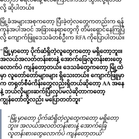
လို့ ဆိုပါတယ်။
မြို့ခံအများအစုကတော့ ပြီးခဲ့တဲ့လတွေကတည်းက ရန်
ကုန်အပါအဝင် အခြားနေရာတွေကို တိမ်းရှောင်နေကြပြီ
လို့ ကျောက်ဖြူဒေသခံတစ်ဦးက RFA ကိုပြောပါတယ်။
"မြို့မှာတော့ ပိုက်ဆံရှိတဲ့လူတွေကတော့ မရှိတော့ဘူး။
အလယ်အလတ်တန်းစားနဲ့ အောက်ခြေလူတန်းစားတွေ
လောက်ပဲ ကျန်တော့တယ်။ ဒေသခံတွေကတော့ မြို့ထဲ
မှာ လူတော်တော်များများ ရှိသေးတယ်။ ကျောက်ဖြူမှာ
က တရုတ်စီမံကိန်းတွေလည်းရှိတယ်ဆိုတော့ AA အနေ
နဲ့ ဘယ်လိုများဆက်ပြီးလုပ်မလဲဆိုတာကတော့
ကျွန်တော်တို့လည်း မပြောတတ်ဘူး"
"မြို့မှာတော့ ပိုက်ဆံရှိတဲ့လူတွေကတော့ မရှိတော့
ဘူး။ အလယ်အလတ်တန်းစားနဲ့ အောက်ခြေ
လူတန်းစားတွေလောက်ပဲ ကျန်တော့တယ်"