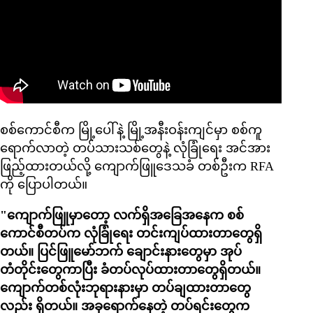
စစ်ကောင်စီက မြို့ပေါ်နဲ့ မြို့အနီးဝန်းကျင်မှာ စစ်ကူ
ရောက်လာတဲ့ တပ်သားသစ်တွေနဲ့ လုံခြုံရေး အင်အား
ဖြည့်ထားတယ်လို့ ကျောက်ဖြူဒေသခံ တစ်ဦးက RFA
ကို ပြောပါတယ်။
"ကျောက်ဖြူမှာတော့ လက်ရှိအခြေအနေက စစ်
ကောင်စီတပ်က လုံခြုံရေး တင်းကျပ်ထားတာတွေရှိ
တယ်။ ပြင်ဖြူမော်ဘက် ချောင်းနားတွေမှာ အုပ်
တံတိုင်းတွေကာပြီး ခံတပ်လုပ်ထားတာတွေရှိတယ်။
ကျောက်တစ်လုံးဘုရားနားမှာ တပ်ချထားတာတွေ
လည်း ရှိတယ်။ အခုရောက်နေတဲ့ တပ်ရင်းတွေက