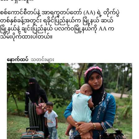
စစ်ကောင်စီတပ်နဲ့ အာရက္ခတပ်တော် (AA) ရဲ့ တိုက်ပွဲ
တစ်နှစ်ခန့်အတွင်း ရခိုင်ပြည်နယ်က မြို့နယ် ဆယ်
မြို့နယ်နဲ့ ချင်းပြည်နယ် ပလက်ဝမြို့နယ်ကို AA က
သိမ်းပိုက်ထားပါတယ်။
နောက်ထပ်
သတင်းများ