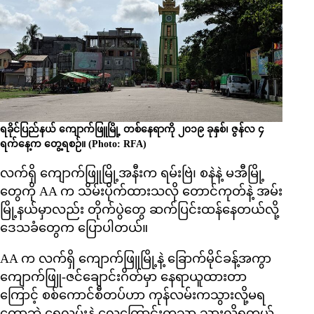
ရခိုင်ပြည်နယ် ကျောက်ဖြူမြို့ တစ်နေရာကို ၂၀၁၉ ခုနှစ်၊ ဇွန်လ ၄
ရက်နေ့က တွေ့ရစဉ်။ (Photo: RFA)
လက်ရှိ ကျောက်ဖြူမြို့အနီးက ရမ်းဗြဲ၊ စနဲနဲ့ မအီမြို့
တွေကို AA က သိမ်းပိုက်ထားသလို တောင်ကုတ်နဲ့ အမ်း
မြို့နယ်မှာလည်း တိုက်ပွဲတွေ ဆက်ပြင်းထန်နေတယ်လို့
ဒေသခံတွေက ပြောပါတယ်။
AA က လက်ရှိ ကျောက်ဖြူမြို့နဲ့ ခြောက်မိုင်ခန့်အကွာ
ကျောက်ဖြူ-ဇင်ချောင်းဂိတ်မှာ နေရာယူထားတာ
ကြောင့် စစ်ကောင်စီတပ်ဟာ ကုန်လမ်းကသွားလို့မရ
တော့ဘဲ ရေလမ်းနဲ့ လေကြောင်းကသာ သွားလို့ရတယ်