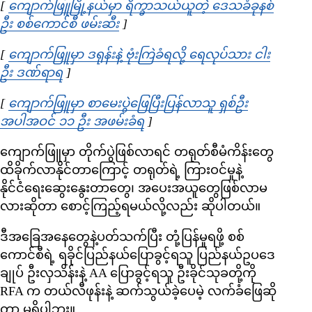
[
ကျောက်ဖြူမြို့နယ်မှာ ရိက္ခာသယ်ယူတဲ့ ဒေသခံခုနစ်
ဦး စစ်ကောင်စီ ဖမ်းဆီး
Opens in new window
]
[
ကျောက်ဖြူမှာ ဒရုန်းနဲ့ ဗုံးကြဲခံရလို့ ရေလုပ်သား ငါး
ဦး ဒဏ်ရာရ
Opens in new window
]
[
ကျောက်ဖြူမှာ စာမေးပွဲဖြေပြီးပြန်လာသူ ရှစ်ဦး
အပါအဝင် ၁၁ ဦး အဖမ်းခံရ
Opens in new window
]
ကျောက်ဖြူမှာ တိုက်ပွဲဖြစ်လာရင် တရုတ်စီမံကိန်းတွေ
ထိခိုက်လာနိုင်တာကြောင့် တရုတ်ရဲ့ ကြားဝင်မှုနဲ့
နိုင်ငံရေးဆွေးနွေးတာတွေ၊ အပေးအယူတွေဖြစ်လာမ
လားဆိုတာ စောင့်ကြည့်ရမယ်လို့လည်း ဆိုပါတယ်။
ဒီအခြေအနေတွေနဲ့ပတ်သက်ပြီး တုံ့ပြန်မှုရဖို့ စစ်
ကောင်စီရဲ့ ရခိုင်ပြည်နယ်ပြောခွင့်ရသူ ပြည်နယ်ဥပဒေ
ချုပ် ဦးလှသိန်းနဲ့ AA ပြောခွင့်ရသူ ဦးခိုင်သုခတို့ကို
RFA က တယ်လီဖုန်းနဲ့ ဆက်သွယ်ခဲ့ပေမဲ့ လက်ခံဖြေဆို
တာ မရှိပါဘူး။