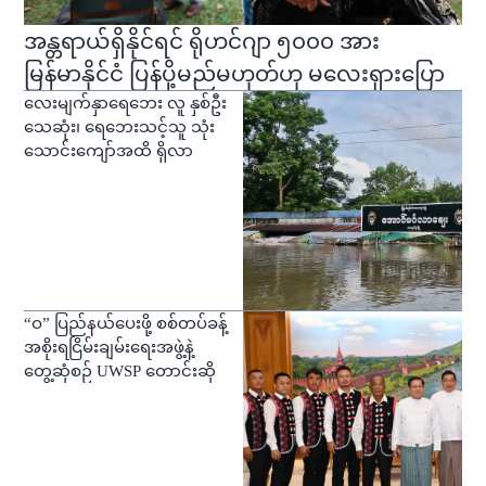
အန္တရာယ်ရှိနိုင်ရင် ရိုဟင်ဂျာ ၅၀၀၀ အား
မြန်မာနိုင်ငံ ပြန်ပို့မည်မဟုတ်ဟု မလေးရှားပြော
လေးမျက်နှာရေဘေး လူ နှစ်ဦး
သေဆုံး၊ ရေဘေးသင့်သူ သုံး
သောင်းကျော်အထိ ရှိလာ
“ဝ” ပြည်နယ်ပေးဖို့ စစ်တပ်ခန့်
အစိုးရငြိမ်းချမ်းရေးအဖွဲ့နဲ့
တွေ့ဆုံစဉ် UWSP တောင်းဆို