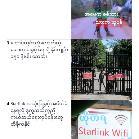
3
.
ထောင်တွင်း လုံလောက်တဲ့
ဆေးကုသခွင့် မရလို့ နိုင်ကျဉ်း
၁၅၀ နီးပါး သေဆုံး
4
.
Starlink အသုံးပြုခွင့် အပိတ်ခံ
နေရလို့ ဒုက္ခသည်ကူညီ
ကယ်ဆယ်ရေးလုပ်ငန်းတွေ
ထိခိုက်နိုင်