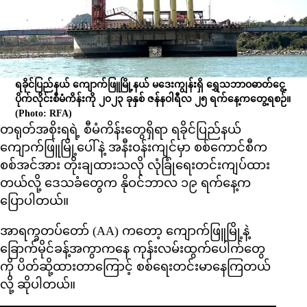
ရခိုင်ပြည်နယ် ကျောက်ဖြူမြို့နယ် မဒေးကျွန်းရှိ ရွှေသဘာဝဓာတ်‌ငွေ့
ပိုက်လိုင်းစီမံကိန်းကို ၂၀၂၃ ခုနှစ် ဇန်နဝါရီလ ၂၅ ရက်နေ့ကတွေ့ရစဉ်။
(Photo: RFA)
တရုတ်အစိုးရရဲ့ စီမံကိန်းတွေရှိရာ ရခိုင်ပြည်နယ်
ကျောက်ဖြူမြို့ပေါ်နဲ့ အနီးဝန်းကျင်မှာ စစ်ကောင်စီက
စစ်အင်အား တိုးချထားသလို လုံခြုံရေးတင်းကျပ်ထား
တယ်လို့ ဒေသခံတွေက နိုဝင်ဘာလ ၁၉ ရက်နေ့က
ပြောပါတယ်။
အာရက္ခတပ်တော် (AA) ကတော့ ကျောက်ဖြူမြို့နဲ့
ခြောက်မိုင်ခန့်အကွာကနေ ကုန်းလမ်းထွက်ပေါက်တွေ
ကို ပိတ်ဆို့ထားတာကြောင့် စစ်ရေးတင်းမာနေကြတယ်
လို့ ဆိုပါတယ်။