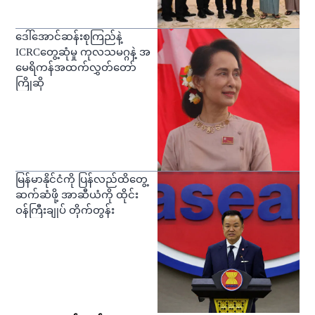
ဒေါ်အောင်ဆန်းစုကြည်နဲ့
ICRCတွေ့ဆုံမှု ကုလသမဂ္ဂနဲ့ အ
မေရိကန်အထက်လွှတ်တော်
ကြိုဆို
မြန်မာနိုင်ငံကို ပြန်လည်ထိတွေ့
ဆက်ဆံဖို့ အာဆီယံကို ထိုင်း
ဝန်ကြီးချုပ် တိုက်တွန်း