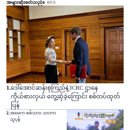
အများဆုံးဖတ်သည်။
RFA
1
.
ဒေါ်အောင်ဆန်းစုကြည်နဲ့ ICRC ဌာနေ
ကိုယ်စားလှယ် တွေ့ဆုံခဲ့ကြောင်း စစ်တပ်ထုတ်
ပြန်
2
.
အဖေက စစ်သား၊ သားက
သူပုန်