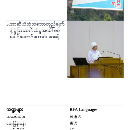
5
.
အာဆီယံဘုံသဘောတူညီချက်
နဲ့ ခွဲခြားဆက်ဆံမှုအပေါ် စစ်
ခေါင်းဆောင်ဟောင်း ဝေဖန်
ကဏ္ဍများ
RFA Languages
Opens in new window
သတင်းများ
普通话
Opens in new window
မေးမြန်းခန်း
粤语
Opens in new window