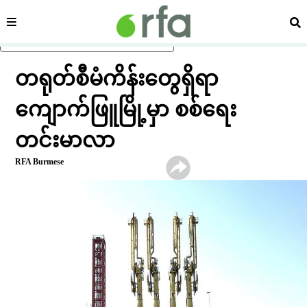
ကဏ္ဍ
ရှာ
ပင်မအကြောင်းအရာသို့ ကျော်ရန်
တရုတ်စီမံကိန်းတွေရှိရာ
ကျောက်ဖြူမြို့မှာ စစ်ရေး
တင်းမာလာ
RFA Burmese