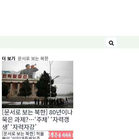
검색
더 보기
문서로 보는 북한
[문서로 보는 북한] 80년이나
묵은 과제?…‘주체’ ‘자력갱
생’ ‘자력자강’
[문서로 보는 북한] 허울
뿐인 ‘인민대중제일주