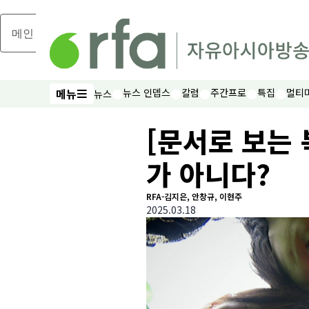
메인 콘텐츠로 건너뛰기
메뉴
뉴스 인뎁스
칼럼
주간프로
특집
멀티
뉴스
메뉴
[문서로 보는 
가 아니다?
RFA-김지은, 안창규, 이현주
2025.03.18