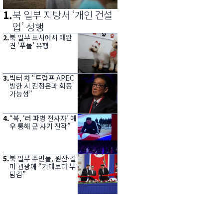
1
.
북 일부 지방서 ‘개인 건설
업’ 성행
2
.
북 일부 도시에서 애완
견 ‘푸들’ 유행
3
.
빅터 차 “트럼프 APEC
방한 시 김정은과 회동
가능성”
4
.
“북, ‘러 파병 전사자’ 예
우 통해 군 사기 진작”
5
.
북 일부 주민들, 원산·갈
마 관광에 “기대보다 부
담감”