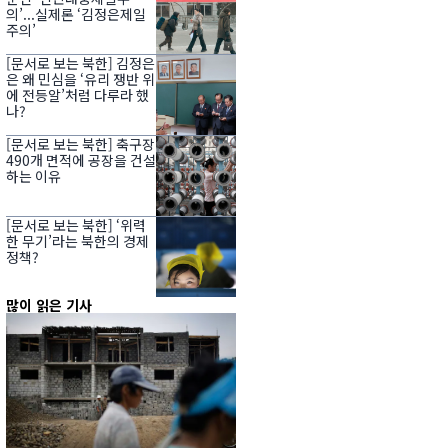
의’...실제론 ‘김정은제일
주의’
[문서로 보는 북한] 김정은
은 왜 민심을 ‘유리 쟁반 위
에 전등알’처럼 다루라 했
나?
[문서로 보는 북한] 축구장
490개 면적에 공장을 건설
하는 이유
[문서로 보는 북한] ‘위력
한 무기’라는 북한의 경제
정책?
많이 읽은 기사