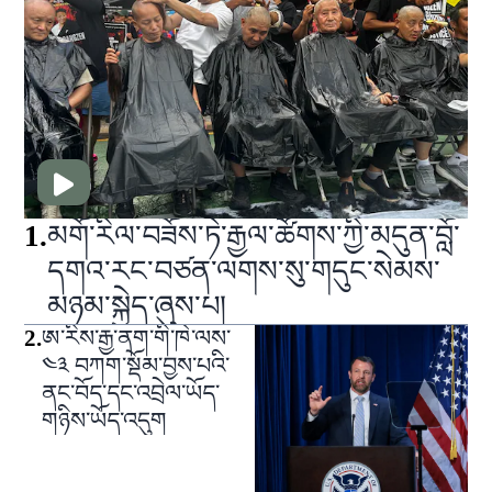
1
.
མགོ་རིལ་བཟོས་ཏེ་རྒྱལ་ཚོགས་ཀྱི་མདུན་བློ་
དགའ་རང་བཙན་ལགས་སུ་གདུང་སེམས་
མཉམ་སྐྱེད་ཞུས་པ།
2
.
ཨ་རིས་རྒྱ་ནག་གི་ཁེ་ལས་
༤༣ བཀག་སྡོམ་བྱས་པའི་
ནང་བོད་དང་འབྲེལ་ཡོད་
གཉིས་ཡོད་འདུག