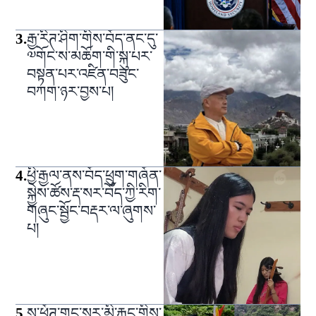
3
.
རྒྱ་རིཊ་ཤིག་གིས་བོད་ནང་དུ་
༧གོང་ས་མཆོག་གི་སྐུ་པར་
བསྟན་པར་འཛིན་བཟུང་
བཀག་ཉར་བྱས་པ།
4
.
ཕྱི་རྒྱལ་ནས་བོད་ཕྲུག་གཞོན་
སྐྱེས་ཚོས་རྡ་སར་བོད་ཀྱི་རིག་
གཞུང་སྦྱོང་བརྡར་ལ་ཞུགས་
པ།
5
.
ས་ཕྱོཊ་གང་སར་མི་རྐྱང་གིས་