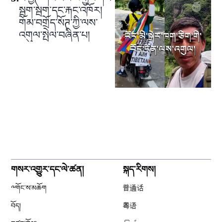
སྦག་སྦག་དང་རྐང་འཁོར།
གོམ་བགྲོད་སོཊ་ཀྱི་ལས་
འགུལ་སྤེལ་བཞིན་པ།
གསར་འགྱུར་དང་ལེ་ཚན།
སྐད་རིགས།
༸གོང་ས་མཆོག
普通话
བོད།
粤语