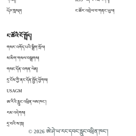
པོཌ་ཁཱསཊ།
ང་ཚོར་འབྲེལ་བ་གནང་ཡུལ།
ང་ཚོའི་ངོ་སྤྲོད།
གསར་འགོད་པའི་སྒྲིག་སྲོལ།
Opens in new window
ས་མིག་གསལ་བསྒྲགས།
གསང་དོན་འགན་ལེན།
དྲ་ངོས་ཀྱི་ནང་དོན་སྤྱོད་ཕྱོགས།
Opens in new window
USAGM
Opens in new window
ཨ་རིའི་རླུང་འཕྲིན་ལས་ཁང༌།
རམ་འདེགས།
དྲ་བའི་ས་ཁྲ།
© 2026 ཨེ་ཤེ་ཡ་རང་དབང་རླུང་འཕྲིན་ཁང་།