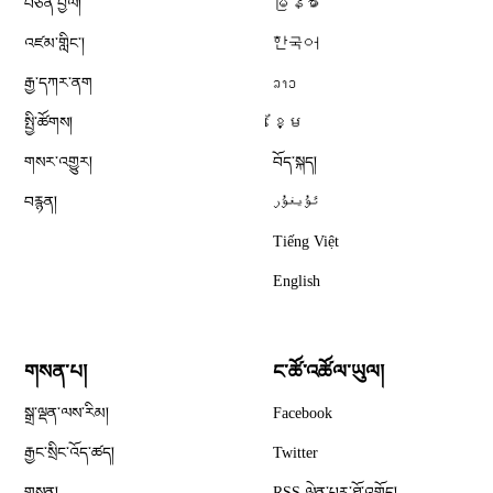
བཙན་བྱོལ།
မြန်မာ
འཛམ་གླིང༌།
한국어
རྒྱ་དཀར་ནག
ລາວ
སྤྱི་ཚོགས།
ខ្មែ
གསར་འགྱུར།
བོད་སྐད།
བརྙན།
ئۇيغۇر
Tiếng Việt
English
གསན་པ།
ང་ཚོ་འཚོལ་ཡུལ།
Opens in new window
སྒྲ་ལྡན་ལས་རིམ།
Facebook
Opens in new window
རྒྱང་སྲིང་འོད་ཚད།
Twitter
Opens in new window
གསན།
RSS ལེན་པར་ཐོ་འགོད།