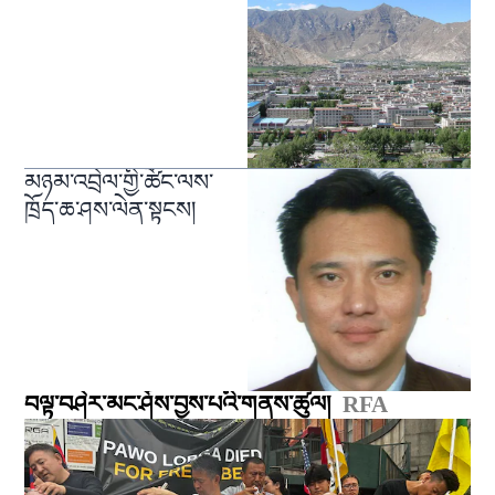
མཉམ་འབྲེལ་གྱི་ཚོང་ལས་
ཁྲོད་ཆ་ཤས་ལེན་སྟངས།
བལྟ་བཤེར་མང་ཤོས་བྱས་པའི་གནས་ཚུལ།
RFA