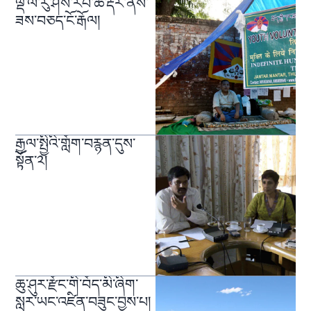
ལྡི་ལི་རུ་ཤེས་རབ་ཚེ་རྡོར་ནས་
ཟས་བཅད་ངོ་རྒོལ།
རྒྱལ་སྤྱིའི་གློག་བརྙན་དུས་
སྟོན་༢།
ཆུ་ཤུར་རྫོང་གི་བོད་མི་ཞིག་
སླར་ཡང་འཛིན་བཟུང་བྱས་པ།