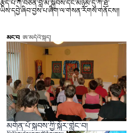
རྩོད་པ་ཀ་བཙན་བླ་མ་སྐྱབས་དང་མཉམ་དུ་ཀེ་ཐོ་
ཡིས་དབྱེ་ཞིབ་བྱས་པ་ཞིག་ལ་གསན་རོགས་གནོངས༎
མང་བ
ཨ་མདོའི་སྐད།
མགོན་པོ་སྐྱབས་ཀྱི་སྐོར་གླེང་བ།