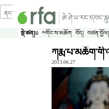
ནང་དོན་གཙོ་བོར་མཆོང་།
སྡེ་ཚན།
༸གོང་ས་མཆོག
བོད།
བཙན་བྱོལ།
སྡེ་ཚན།
ཀརྨ་པ་མཆོག་གི་འཁ
2013.06.27