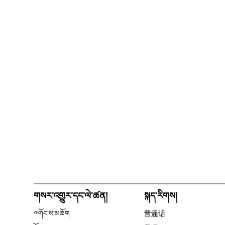
གསར་འགྱུར་དང་ལེ་ཚན།
སྐད་རིགས།
༸གོང་ས་མཆོག
普通话