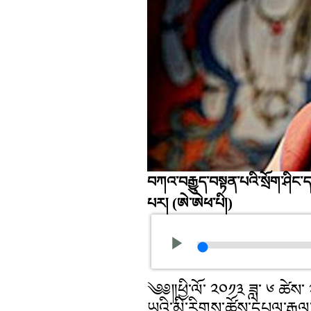
བཀའ་བརྒྱུད་བསྟན་པའི་སྲོག་ཤིང་དཔལ
པར།
(ཨེ་ཨེཕ་པི།)
༄༅༎ཕྱི་ལོ་ ༢༠༡༣ ཟླ་ ༦ ཚེས་ 
ཡའི་མི་རིགས་ཚོས་དཔལ་རྒྱལ་