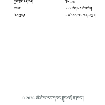
རྒྱང་སྲིང་འོད་ཚད།
Twitter
Opens in new window
གསན།
RSS ལེན་པར་ཐོ་འགོད།
པོཌ་ཁཱསཊ།
ང་ཚོར་འབྲེལ་བ་གནང་ཡུལ།
© 2026 ཨེ་ཤེ་ཡ་རང་དབང་རླུང་འཕྲིན་ཁང་།