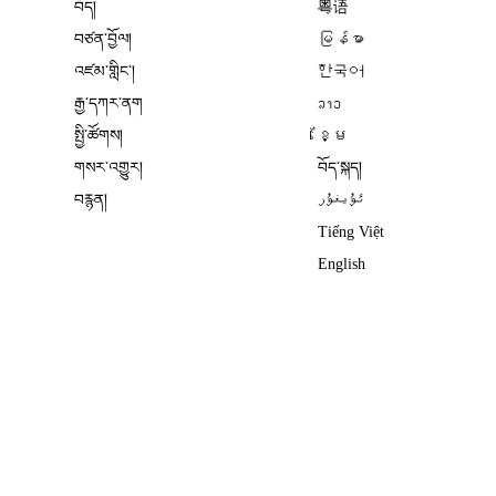
བོད།
粤语
བཙན་བྱོལ།
မြန်မာ
འཛམ་གླིང༌།
한국어
རྒྱ་དཀར་ནག
ລາວ
སྤྱི་ཚོགས།
ខ្មែ
གསར་འགྱུར།
བོད་སྐད།
བརྙན།
ئۇيغۇر
Tiếng Việt
English