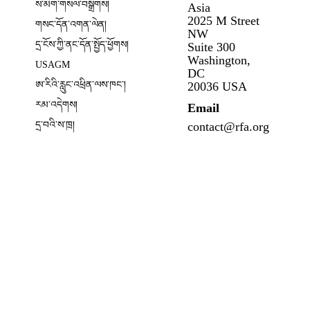
ས་མིག་གསལ་བསྒྲགས།
Asia
2025 M Street
གསང་དོན་འགན་ལེན།
NW
དྲ་ངོས་ཀྱི་ནང་དོན་སྤྱོད་ཕྱོགས།
Suite 300
Opens in new window
Washington,
USAGM
DC
Opens in new window
ཨ་རིའི་རླུང་འཕྲིན་ལས་ཁང༌།
20036 USA
རམ་འདེགས།
Email
དྲ་བའི་ས་ཁྲ།
contact@rfa.org