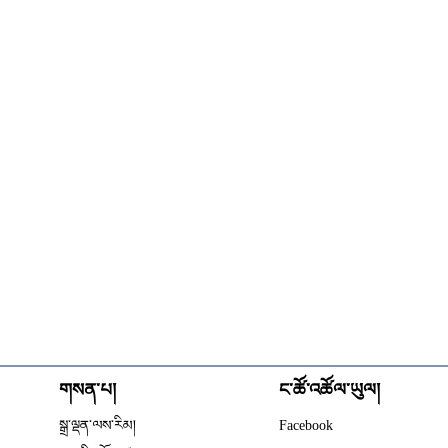
གསན་པ།
ང་ཚོ་འཚོལ་ཡུལ།
Opens in new wind
སྒྲ་ལྡན་ལས་རིམ།
Facebook
Opens in new window