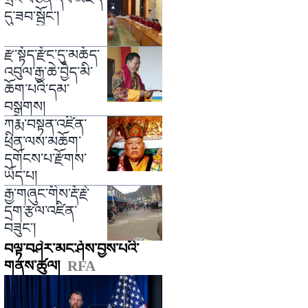
དུ་ཟབ་སྦྱོང༌།
རྫ་སྟོད་རྫོང་དུ་མཆོད་
འབུལ་རྒྱ་ཆེ་བྱེད་མི་
ཆོག་པའི་དམ་
བསྒྲགས།
ཀརྨ་བསྟན་འཛིན་
ཕྲིན་ལས་མཆོག་
དགོངས་པ་རྫོགས་
ཡོད་པ།
རྒྱ་གཞུང་གིས་རྡོ་རྗེ་
དྲག་རྩལ་འཛིན་
བཟུང༌།
བལྟ་བཤེར་མང་ཤོས་བྱས་པའི་
གནས་ཚུལ།
RFA