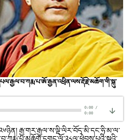
་རྒྱལ་བ་ཀརྨ་པ་ཨོ་རྒྱན་འཕྲིན་ལས་རྡོ་རྗེ་མཆོག་གི་སྐུ་
0:00
/
0:00
༢༦ཉིན། རྒྱ་གར་རྒྱལ་ས་ལྡི་ལིར་བོད་མི་དང་ཧི་མ་ལ་
བ་ཀརྨ་པ་མཆོག་དགུང་ལོ་༢༨ལ་ཕེབས་པའི་སྐུའི་