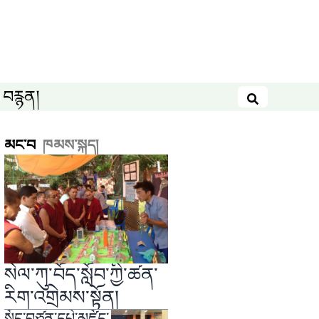
བརྙན།
བཤེར་འཚོལ
མང་བ
ཁམས་སྐད།
སེལ་ཀུ་བོད་སློབ་ཀྱི་ཚན་
རིག་འགྲེམས་སྟོན།
སྲོང་བཙན་དཔེ་མཛོད་