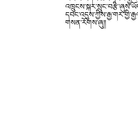
འཁྲུངས་སྐར་སྲུང་བརྩི་ཞུས་
དབང་འདུས་ཀྱིས་རྒྱ་གར་གྱི་
གསན་རོགས་ཞུ༎