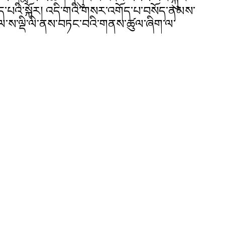
ཡོད་པའི་སྐོར། འདི་གའི་གསར་འགོད་པ་བསོད་ནམས་
རྒྱལ་ས་ལྡི་ལི་ནས་བཏང་བའི་གནས་ཚུལ་ཞིག་ལ་