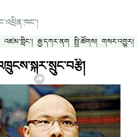
འཛམ་གླིང༌།
རྒྱ་དཀར་ནག
སྤྱི་ཚོགས།
གསར་འགྱུར།
ྲུངས་སྐར་སྲུང་བརྩི།