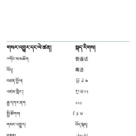
གསར་འགྱུར་དང་ལེ་ཚན།
སྐད་རིགས།
༸གོང་ས་མཆོག
普通话
བོད།
粤语
བཙན་བྱོལ།
မြန်မာ
འཛམ་གླིང༌།
한국어
རྒྱ་དཀར་ནག
ລາວ
སྤྱི་ཚོགས།
ខ្មែ
གསར་འགྱུར།
བོད་སྐད།
བརྙན།
ئۇيغۇر