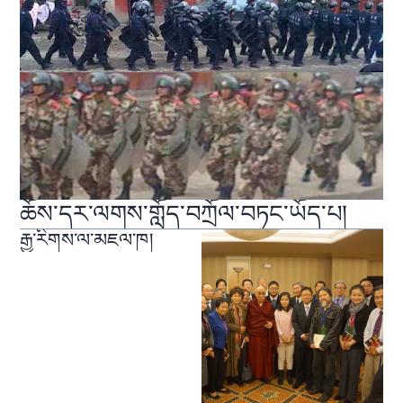
ཆོས་དར་ལགས་གློད་བཀྲོལ་བཏང་ཡོད་པ།
རྒྱ་རིགས་ལ་མཇལ་ཁ།