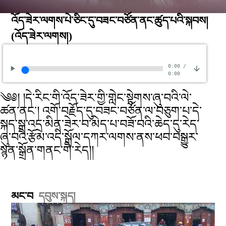
འོད་ཟེར་ལགས་པེ་ཅིང་དུ་བཟང་བཙོན་ནང་ཚུད་པའི་སྐབས།
(འོད་ཟེར་ལགས།)
0:00
/
0:00
༄༅། །དེ་རིང་གི་འོད་ཟེར་གྱི་གླེང་སྟེགས་ཞུ་བའི་ལེ་
ཚན་ནང་། འགོ་བརྗོད་དུ་བཟང་བཙོན་ལ་བཅུག་པ་དེ་
སྐད་སྒྲ་འདྲ་མིན་ཟེར་བ་མེད་པ་བཟོ་བའི་ཆེད་དུ་རེད་
ཞུ་བའི་རྩོམ་འདི་སྒྲོལ་དཀར་ལགས་ནས་ཕབ་བསྒྱུར་
སྙན་སྒྲོན་གནང་གི་རེད།།
མང་བ
དབུས་སྐད།