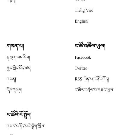
Tiếng Việt
English
གསན་པ།
ང་ཚོ་འཚོལ་ཡུལ།
Opens in new window
སྒྲ་ལྡན་ལས་རིམ།
Facebook
Opens in new window
རྒྱང་སྲིང་འོད་ཚད།
Twitter
Opens in new window
གསན།
RSS ལེན་པར་ཐོ་འགོད།
པོཌ་ཁཱསཊ།
ང་ཚོར་འབྲེལ་བ་གནང་ཡུལ།
ང་ཚོའི་ངོ་སྤྲོད།
གསར་འགོད་པའི་སྒྲིག་སྲོལ།
Opens in new window