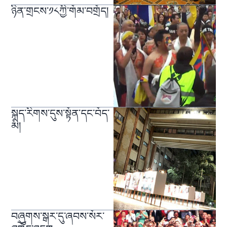
ཉིན་གྲངས་༡༨ཀྱི་གོམ་བགྲོད།
སྐད་རིགས་དུས་སྟོན་དང་བོད་
མི།
བཞུགས་སྒར་དུ་ཞབས་སོར་