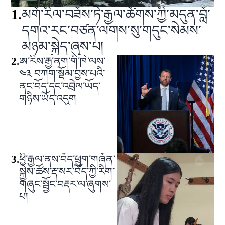
1
.
མགོ་རིལ་བཟོས་ཏེ་རྒྱལ་ཚོགས་ཀྱི་མདུན་བློ་
དགའ་རང་བཙན་ལགས་སུ་གདུང་སེམས་
མཉམ་སྐྱེད་ཞུས་པ།
2
.
ཨ་རིས་རྒྱ་ནག་གི་ཁེ་ལས་
༤༣ བཀག་སྡོམ་བྱས་པའི་
ནང་བོད་དང་འབྲེལ་ཡོད་
གཉིས་ཡོད་འདུག
3
.
ཕྱི་རྒྱལ་ནས་བོད་ཕྲུག་གཞོན་
སྐྱེས་ཚོས་རྡ་སར་བོད་ཀྱི་རིག་
གཞུང་སྦྱོང་བརྡར་ལ་ཞུགས་
པ།