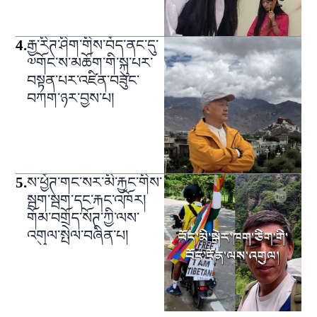
4
.
རྒྱ་རིཊ་ཤིག་གིས་བོད་ནང་དུ་
༧གོང་ས་མཆོག་གི་སྐུ་པར་
བསྟན་པར་འཛིན་བཟུང་
བཀག་ཉར་བྱས་པ།
5
.
ས་ཕྱོཊ་གང་སར་མི་རྐྱང་གིས་
སྦག་སྦག་དང་རྐང་འཁོར།
གོམ་བགྲོད་སོཊ་ཀྱི་ལས་
འགུལ་སྤེལ་བཞིན་པ།