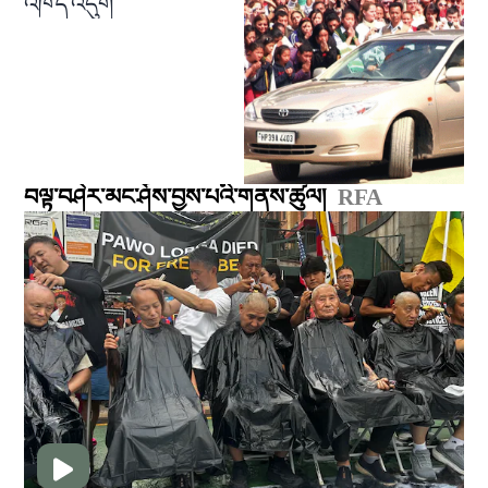
འཁོད་འདུག
བལྟ་བཤེར་མང་ཤོས་བྱས་པའི་གནས་ཚུལ།
RFA