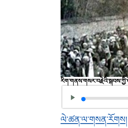
རིག་གནས་གསར་བརྗེའི་སྐབས་ཀྱི་
ལེ་ཚན་ལ་གསན་རོགས།