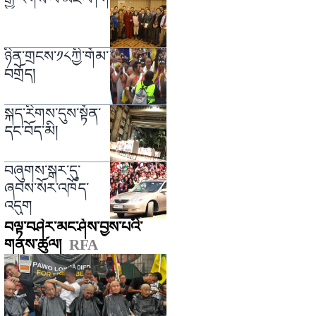
ཉིན་གྲངས་༡༨ཀྱི་གོམ་
བགྲོད།
སྐད་རིགས་དུས་སྟོན་
དང་བོད་མི།
བཞུགས་སྒར་དུ་
ཞབས་སོར་འཁོད་
འདུག
བལྟ་བཤེར་མང་ཤོས་བྱས་པའི་
གནས་ཚུལ།
RFA