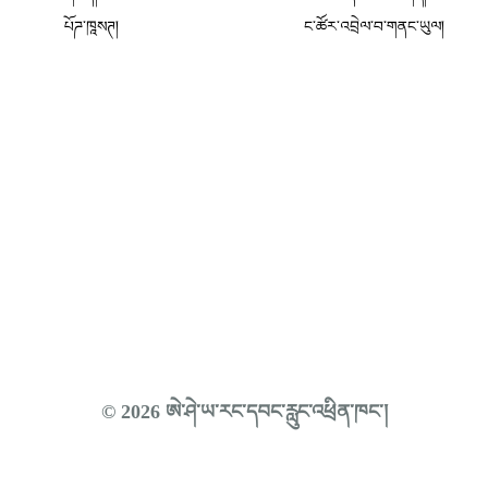
པོཌ་ཁཱསཊ།
ང་ཚོར་འབྲེལ་བ་གནང་ཡུལ།
© 2026 ཨེ་ཤེ་ཡ་རང་དབང་རླུང་འཕྲིན་ཁང་།