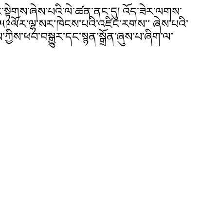
ླེང་སྟེགས་ཞེས་པའི་ལེ་ཚན་ནང་དུ། འོད་ཟེར་ལགས་
་༡༩༥༩ལོར་ལྷ་སར་ཁེངས་པའི་འཛིང་རགས་་ ཞེས་པའི་
་ཀྱིས་ཕབ་བསྒྱུར་དང་སྙན་སྒྲོན་ཞུས་པ་ཞིག་ལ་