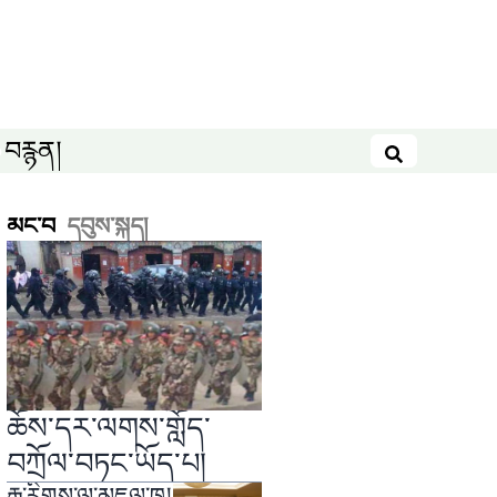
བརྙན།
བཤེར་འཚོལ
མང་བ
དབུས་སྐད།
ཆོས་དར་ལགས་གློད་
བཀྲོལ་བཏང་ཡོད་པ།
རྒྱ་རིགས་ལ་མཇལ་ཁ།