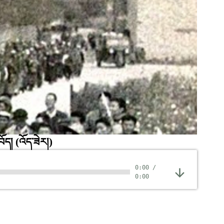
བོད།
(འོད་ཟེར།)
0:00
/
0:00