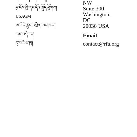
NW
དྲ་ངོས་ཀྱི་ནང་དོན་སྤྱོད་ཕྱོགས།
Suite 300
Opens in new window
Washington,
USAGM
DC
Opens in new window
ཨ་རིའི་རླུང་འཕྲིན་ལས་ཁང༌།
20036 USA
རམ་འདེགས།
Email
དྲ་བའི་ས་ཁྲ།
contact@rfa.org