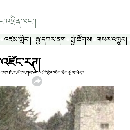
འཛམ་གླིང༌།
རྒྱ་དཀར་ནག
སྤྱི་ཚོགས།
གསར་འགྱུར།
་འཛིང་རཊ།
ཁེངས་པའི་འཛིང་རགས་ཞེས་པའི་རྩོམ་ཡིག་ཅིག་སྤེལ་ཡོད་པ།