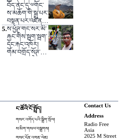
བོད་ནང་དུ་༧གོང་
ས་མཆོག་གི་སྐུ་པར་
བསྟན་པར་འཛིན་
བཟུང་བཀག་ཉར་
5
.
ས་ཕྱོཊ་གང་སར་མི་
བྱས་པ།
རྐྱང་གིས་སྦག་སྦག་
དང་རྐང་འཁོར།
གོམ་བགྲོད་སོཊ་ཀྱི་
ལས་འགུལ་སྤེལ་
བཞིན་པ།
Contact Us
ང་ཚོའི་ངོ་སྤྲོད།
Address
ow
གསར་འགོད་པའི་སྒྲིག་སྲོལ།
Radio Free
Opens in new window
ས་མིག་གསལ་བསྒྲགས།
Asia
2025 M Street
གསང་དོན་འགན་ལེན།