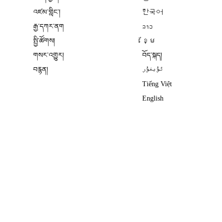
འཛམ་གླིང༌།
한국어
རྒྱ་དཀར་ནག
ລາວ
སྤྱི་ཚོགས།
ខ្មែ
གསར་འགྱུར།
བོད་སྐད།
བརྙན།
ئۇيغۇر
Tiếng Việt
English