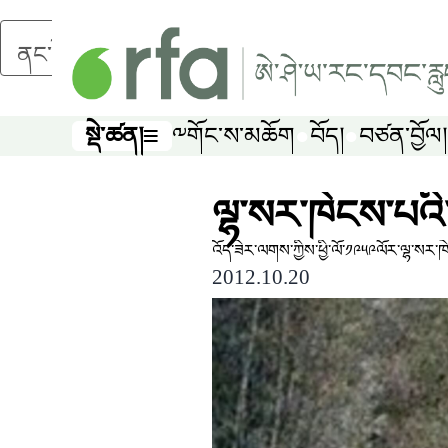
ནང་དོན་གཙོ་བོར་མཆོང་།
སྡེ་ཚན།
༸གོང་ས་མཆོག
བོད།
བཙན་བྱོལ།
སྡེ་ཚན།
ལྷ་སར་ཁེངས་པའི
འོད་ཟེར་ལགས་ཀྱིས་ཕྱི་ལོ་༡༩༥༩ལོར་ལྷ་སར་
2012.10.20