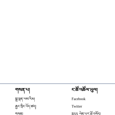
གསན་པ།
ང་ཚོ་འཚོལ་ཡུལ།
Opens in new wind
སྒྲ་ལྡན་ལས་རིམ།
Facebook
Opens in new window
རྒྱང་སྲིང་འོད་ཚད།
Twitter
Opens in new window
གསན།
RSS ལེན་པར་ཐོ་འགོད།