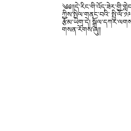
༄༅༎དེ་རིང་གི་འོད་ཟེར་གྱི་ག
ཀྱིས་སྤེལ་གནང་བའི་ སྤྱི་ལོ
རྩོམ་ཡིག་དེ། སྒྲོལ་དཀར་ལགས
གསན་རོགས་ཞུ༎