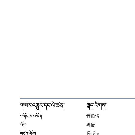
གསར་འགྱུར་དང་ལེ་ཚན།
སྐད་རིགས།
༸གོང་ས་མཆོག
普通话
བོད།
粤语
བཙན་བྱོལ།
မြန်မာ