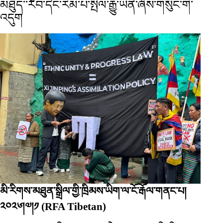
མཐུད་་རབ་དང་རིམ་པ་སྤེལ་རྒྱུ་ཡིན་ཞེས་གསུང་གི་
འདུག
མི་རིགས་མཐུན་སྒྲིལ་གྱི་ཁྲིམས་ཡིག་ལ་ངོ་རྒོལ་གནང་པ།
༢༠༢༦།༧།༡
(RFA Tibetan)