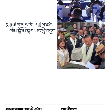
5
.
རྣ་ཐོས་ལར་ལོ་ ༦ རྗེས་ཚོང་
ལམ་སྒོ་མོ་སླར་ཡང་ཕྱེ་འདུག
གསར་འགྱུར་དང་ལེ་ཚན།
སྐད་རིགས།