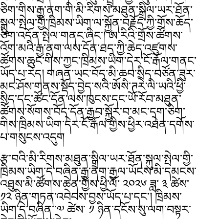
ཅིག་གིས་རྒྱ་ནག་གི་མི་རིགས་མཐུན་སྒྲིལ་ཡར་ཐོན་
སྐུལ་སྤེལ་གྱི་ཁྲིམས་ཡིག་ལ་སྐྱོན་བརྗོད་ཀྱི་གྲོས་ཆོད་
ཅིག་འདོན་སྤེལ་གནང་ཞིང་། ཨ་རིའི་གྲོས་ཚོགས་
འོག་མའི་རྒྱ་ནག་ལས་དོན་ཐད་ཀྱི་ཆེད་འཛུགས་
ཚོགས་ཆུང་གིས་ཀྱང་ཁྲིམས་ཡིག་དེར་ངོ་རྒོལ་གནང་
ཡོད་པ་རེད། གཞན་ཡང་བོད་མི་ཆབ་སྲིད་བཙོན་ཟུར་
མང་ཤོས་གནས་སྡོད་བྱེད་སའི་ཨོསི་ཊརེ་ལི་ཡའི་ཕྱི་
སྲིད་དང་ཚོང་དོན་ལས་ཁུངས་དང་ཡོ་རོབ་མཐུན་
ཚོགས་སོགས་བོད་དོན་རྒྱབ་སྐྱོར་བ་མང་དག་ཅིག་
གིས་ཁྲིམས་ཡིག་དེར་ངོ་རྒོལ་གྱིས་ཕྱིར་འཐེན་དགོས་
པ་གསུངས་འདུག
རྩ་བའི་མི་རིགས་མཐུན་སྒྲིལ་ཡར་ཐོན་སྐུལ་སྤེལ་གྱི་
ཁྲིམས་ཡིག་དེ་བཞིན་རྒྱ་ནག་རྒྱལ་ཡོངས་མི་དམངས་
འཐུས་མི་ཚོགས་ཆེན་གྱིས་ཕྱི་ལོ་ ༢༠༢༦ ཟླ་ ༣ ཚེས་
༡༢ ཉིན་གཏན་འབེབས་བྱས་ཡོད་པ་དང་། ཁྲིམས་
ཡིག་དེ་བཞིན་་༧ ཚེས་ ༡ ཉིན་དངོས་སུ་ལག་བསྟར་