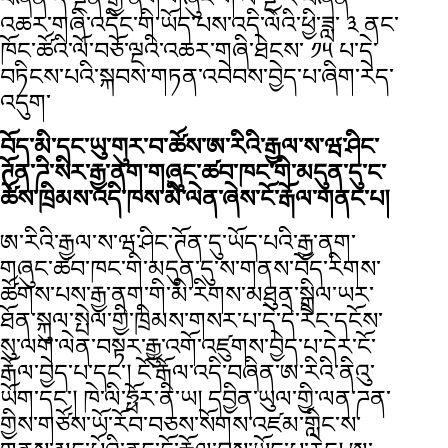
འཆར་གཞི་འདིང་གི་ཡོད་པས་འདི་ལོའི་ཕྱི་ཟླ་ ༣ ནང་
ཁོང་ཚོའི་ལོ་བཅོ་ལྔའི་འཆར་གཞི་ཐེངས་ ༡༥ པ་དེ་
བཏིངས་པའི་སྐབས་གཏན་འབེབས་བྱེད་པ་ཞིག་རེད་
འདུག་
བོད་མི་དང་ཡུ་གུར་བ་ཚོས་ཨ་རིའི་རྒྱལ་ས་ཝ་ཤིང་
ཊོན་ཌི་སིར་རྒྱ་ནག་གཞུང་ཚབ་ཁང་གི་མདུན་དུ་ང་
ཚོས་ཁྲིམས་འདི་ཁས་མི་ལེན་ཞེས་ངོ་རྒོལ་གནང་པ།
ཨ་རིའི་རྒྱལ་ས་ཝ་ཤིང་ཊོན་དུ་ཡོད་པའི་རྒྱ་ནག་
གཞུང་ཚབ་ཁང་གི་མདུན་དུ་ས་གནས་བོད་རིགས་
ཚོགས་པས་རྒྱ་ནག་གི་མི་རིགས་མཐུན་སྒྲིལ་ཡར་
ཐོན་སྐུལ་སྤེལ་གྱི་ཁྲིམས་གསར་པ་དེ་དེ་རིང་དངོས་
སུ་ལག་ལེན་བསྟར་རྒྱུ་འགོ་འཛུགས་བྱེད་པ་དེར་ངོ་
རྒོལ་བྱེད་པ་དང་། ངོ་རྒོལ་འདི་བཞིན་ཨ་རིའི་ནིའུ་
ཡོག་དང་། ཁེ་ལི་ཧྥོར་ནི་ཡ། དབྱིན་ཡུལ་གྱི་ལན་ཌན་
གྱིས་གཙོས་ཡོ་རོབ་བཅས་སོགས་འཛམ་གླིང་ས་