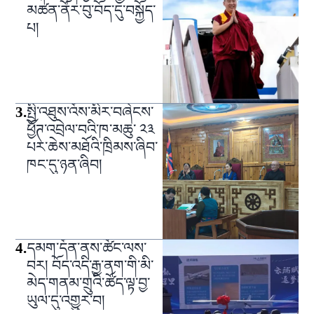
མཚན་ནོར་བུ་བོད་དུ་བསྐྱོད་
པ།
3
.
སྤྱི་འཐུས་འོས་མིར་བཞེངས་
ཕྱོཊ་འབྲེལ་བའི་ཁ་མཆུ་ ༢༣
པར་ཆེས་མཐོའི་ཁྲིམས་ཞིབ་
ཁང་དུ་ཉན་ཞིབ།
4
.
དམག་དོན་ནས་ཚོང་ལས་
བར། བོད་འདི་རྒྱ་ནག་གི་མི་
མེད་གནམ་གྲུའི་ཚོད་ལྟ་བྱ་
ཡུལ་དུ་འགྱུར་བ།