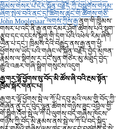
ཁྲིམས་གསར་པ་དེར་སྐྱོན་བརྗོད་ཀྱི་བསྒྲགས་གཏམ་
ཞིག་སྤེལ་བའི་ནང་དུ། ཚོགས་ཆུང་གི་ཚོགས་གཙོ་
John Moolenaar ལགས་ཀྱིས་རྒྱ་
ནག་གི་ཁྲིམས་
གསར་པ་འདི་ནི་རྒྱ་ནག་དམར་ཤོག་ཚོགས་པའི་སྡུག་
རྩུབ་དང་དངངས་སྐྲག་གི་དྲག་པོའི་འཕེལ་རིམ་ཞིག་
ཡིན་པ་དང་། ཁྲིམས་དེའི་བརྒྱུད་ནས་རྒྱ་ནག་ཕྱི་
ཕྱོགས་ལ་ཡོད་པའི་གཞུང་ལ་སྐྱོན་བརྗོད་བྱེད་མཁན་
རྣམས་ལ་སྡིགས་ར་དང་སུན་གཙེར་མུ་མཐུད་བྱེད་
རྒྱུའི་འཆར་གཞི་སྒྲིག་གསུངས་འདུག
རྒྱ་གར་ལྷོ་ཕྱོགས་སུ་བོད་མི་ཚོས་ཞི་བའི་རྔམ་སྟོན་
ཁྲོམ་སྐོར་གནང་པ།
རྒྱ་གར་ལྷོ་ཕྱོགས་སྦེ་ལ་ཀོ་པི་དབུ་མའི་ལམ་གྱི་བོད་ཀྱི་
གཞོན་ནུ་དང་བེུད་ལྷན་ཚོགས་གཉིས་ཟུང་འབྲེལ་གྱི་
གོ་སྒྲིག་འོག་སྦེ་ལ་ཀོ་པི་ལུགས་བདེ་གཞིས་ཁོངས་
གཉིས་ཀྱི་བོད་མི་རྣམས་ནས་སྦེ་ལ་ཀོ་པི་བདེ་སྐྱིད་
སླར་གསོའི་གཞིས་ལས་ཁང་ནས་དབུ་བཙུགས་ཏེ་སྦེ་