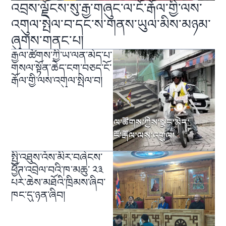
འབྲས་ལྗོངས་སུ་རྒྱ་གཞུང་ལ་ངོ་རྒོལ་གྱི་ལས་
འགུལ་སྤེལ་བ་དང་ས་གནས་ཡུལ་མིས་མཉམ་
ཞུགས་གནང་པ།
རྒྱལ་ཚོགས་ཀྱི་ཡ་ལན་མེད་པ་
གསལ་སྟོན་ཆེད་ངག་བཅད་ངོ་
རྒོལ་གྱི་ལས་འགུལ་སྤེལ་བ།
སྤྱི་འཐུས་འོས་མིར་བཞེངས་
ཕྱོཊ་འབྲེལ་བའི་ཁ་མཆུ་ ༢༣
པར་ཆེས་མཐོའི་ཁྲིམས་ཞིབ་
ཁང་དུ་ཉན་ཞིབ།