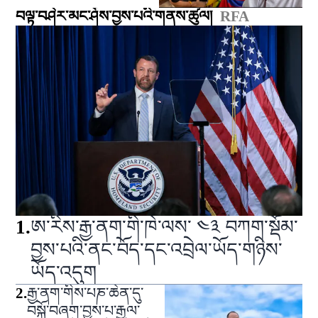
བལྟ་བཤེར་མང་ཤོས་བྱས་པའི་གནས་ཚུལ།
RFA
1
.
ཨ་རིས་རྒྱ་ནག་གི་ཁེ་ལས་ ༤༣ བཀག་སྡོམ་
བྱས་པའི་ནང་བོད་དང་འབྲེལ་ཡོད་གཉིས་
ཡོད་འདུག
2
.
རྒྱ་ནག་གིས་པཎ་ཆེན་དུ་
བསྐོ་བཞག་བྱས་པ་རྒྱལ་