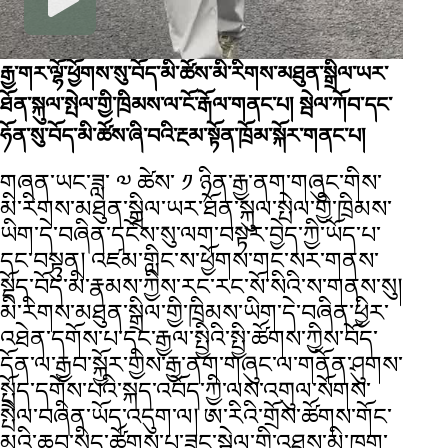
རྒྱ་གར་ལྷོ་ཕྱོགས་སུ་བོད་མི་ཚོས་མི་རིགས་མཐུན་སྒྲིལ་ཡར་
ཐོན་སྐུལ་སྤེལ་གྱི་ཁྲིམས་ལ་ངོ་རྒོལ་གནང་པ།
སྦེལ་ཀོབ་དང་
ཧོན་སུ་བོད་མི་ཚོས་ཞི་བའི་རྔམ་སྟོན་ཁྲོམ་སྐོར་གནང་པ།
གཞན་ཡང་ཟླ་ ༧ ཚེས་ ༡ ཉིན་རྒྱ་ནག་གཞུང་གིས་
མི་རིགས་མཐུན་སྒྲིལ་ཡར་ཐོན་སྐུལ་སྤེལ་གྱི་ཁྲིམས་
ཡིག་དེ་བཞིན་དངོས་སུ་ལག་བསྟར་བྱེད་ཀྱི་ཡོད་པ་
དང་བསྟུན། འཛམ་གླིང་ས་ཕྱོགས་གང་སར་གནས་
སྡོད་བོད་མི་རྣམས་ཀྱིས་རང་རང་སོ་སིའི་ས་གནས་སུ།
མི་རིགས་མཐུན་སྒྲིལ་གྱི་ཁྲིམས་ཡིག་དེ་བཞིན་ཕྱིར་
འཐེན་དགོས་པ་དང་རྒྱལ་སྤྱིའི་སྤྱི་ཚོགས་ཀྱིས་བོད་
དོན་ལ་རྒྱབ་སྐྱོར་གྱིས་རྒྱ་ནག་གཞུང་ལ་གནོན་ཤུགས་
སྤྲོད་དགོས་པའི་སྐད་འབོད་ཀྱི་ལས་འགུལ་སོགས་
སྤེལ་བཞིན་ཡོད་འདུག་ལ། ཨ་རིའི་གྲོས་ཚོགས་གོང་
མའི་ཆབ་སྲིད་ཚོགས་པ་ཟུང་སྦྲེལ་གྱི་འཐུས་མི་ཁག་