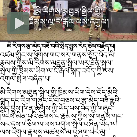
མི་རིགས་རྩ་མེད་བཟོ་བའི་སྲིད་བྱུས་རེད་ཅེས་བརྗོད་པ།
འཛམ་གླིང་ས་ཕྱོགས་གང་སར་གནས་སྡོད་བོད་མི་
རྣམས་ཀྱིས་མི་རིགས་མཐུན་སྒྲིལ་ཡར་ཐོན་སྐུལ་
སྤེལ་གྱི་ཁྲིམས་ཡིག་ལ་ངོ་རྒོལ་སྐད་འབོད་ཀྱི་ལས་
འགུལ་སྤེལ་བཞིན་པ།
མི་རིགས་མཐུན་སྒྲིལ་གྱི་ཁྲིམས་ཡིག་དེས་བོད་མིའི་
སྐད་དང་རིག་གཞུང་ངོ་བོ་བཅས་པ་རྩ་མེད་བཟོ་རྒྱུའི་
སྲིད་བྱུས་ཁོ་ན་ཆགས་ཀྱི་ཡོད་པས་བོད་ཀྱི་གཞུང་
ཁོངས་མིན་པའི་ཚོགས་པ་རྣམས་ཀྱིས་ས་གནས་གང་
སར་དུས་གཅིག་ལ་ལས་འགུལ་སྤེལ་བཞིན་ཡོད་ལ།
ལས་འགུལ་རྣམས་མཚམས་མ་བཞག་པར་མུ་