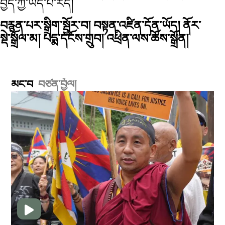
བྱེད་ཀྱི་ཡོད་པ་རེད།
བརྙན་པར་སྒྲིག་སྦྱོར་བ། བསྟན་འཛིན་དོན་ཡོད། ནོར་
སྡེ་སྒྲོལ་མ། པདྨ་དངོས་གྲུབ། འཕྲིན་ལས་ཆོས་སྒྲོན།
མང་བ
བཙན་བྱོལ།