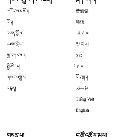
༸གོང་ས་མཆོག
普通话
བོད།
粤语
བཙན་བྱོལ།
မြန်မာ
འཛམ་གླིང༌།
한국어
རྒྱ་དཀར་ནག
ລາວ
སྤྱི་ཚོགས།
ខ្មែ
གསར་འགྱུར།
བོད་སྐད།
བརྙན།
ئۇيغۇر
Tiếng Việt
English
གསན་པ།
ང་ཚོ་འཚོལ་ཡུལ།