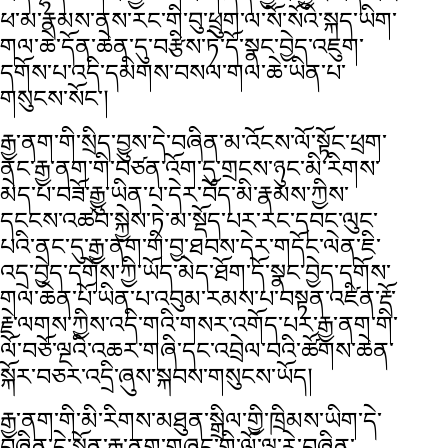
ཕ་མ་རྣམས་ནས་རང་གི་བུ་ཕྲུག་ལ་སོ་སོའི་སྐད་ཡིག་
གལ་ཆེ་དོན་ཆེན་དུ་བརྩིས་ཏེ་དོ་སྣང་བྱེད་འཇུག་
དགོས་པ་འདི་དམིགས་བསལ་གལ་ཆེ་ཡིན་པ་
གསུངས་སོང་།
རྒྱ་ནག་གི་སྲིད་བྱུས་དེ་བཞིན་མ་འོངས་ལོ་སྟོང་ཕྲག་
ནང་རྒྱ་ནག་གི་བཙན་འོག་དུ་གྲངས་ཉུང་མི་རིགས་
མེད་པ་བཟོ་རྒྱུ་ཡིན་པ་དེར་བོད་མི་རྣམས་ཀྱིས་
དངངས་འཚབ་སྐྱེས་ཏེ་མ་སྡོད་པར་རང་དབང་ལུང་
པའི་ནང་དུ་རྒྱ་ནག་གི་བྱ་ཐབས་དེར་གདོང་ལེན་ཇི་
འདྲ་བྱེད་དགོས་ཀྱི་ཡོད་མེད་ཐོག་དོ་སྣང་བྱེད་དགོས་
གལ་ཆེན་པོ་ཡིན་པ་འབུམ་རམས་པ་བསྟན་འཛིན་རྡོ་
རྗེ་ལགས་ཀྱིས་འདི་གའི་གསར་འགོད་པར་རྒྱ་ནག་གི་
ལོ་བཅོ་ལྔའི་འཆར་གཞི་དང་འབྲེལ་བའི་ཚོགས་ཆེན་
སྐོར་བཅར་འདྲི་ཞུས་སྐབས་གསུངས་ཡོད།
རྒྱ་ནག་གི་མི་རིགས་མཐུན་སྒྲིལ་གྱི་ཁྲིམས་ཡིག་དེ་
བཞིན་དེ་སྔོན་རྒྱ་ནག་གཞུང་གི་ལོ་ལྔ་རེ་བཞིན་