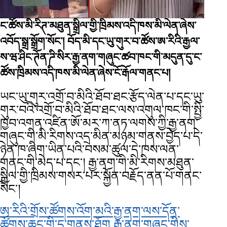
ང་ཚོས་མི་རིཊ་མཐུན་སྒྲིལ་གྱི་ཁྲིམས་འདི་ཁས་མི་ལེན་ཞེས་
འབོད་སྒྲ་སྒྲོག་སོང་།
བོད་མི་དང་ཡུ་གུར་བ་ཚོས་ཨ་རིའི་རྒྱལ་
ས་ཝ་ཤིང་ཊོན་ཌི་སིར་རྒྱ་ནག་གཞུང་ཚབ་ཁང་གི་མདུན་དུ་ང་
ཚོས་ཁྲིམས་འདི་ཁས་མི་ལེན་ཞེས་ངོ་རྒོལ་གནང་པ།
ཡང་ཡུ་གུར་འགྲོ་བ་མིའི་ཐོབ་ཐང་རྩོད་ལེན་པ་དང་ཡུ་
གུར་བའི་འགྲོ་བ་མིའི་ཐོབ་ཐང་ལས་འགུལ་ཁང་གི་སྤྱི་
ཁྱབ་འགན་འཛིན་ཨོ་མར་ཀ་ནཏ་ལགས་ཀྱི་རྒྱ་ནག་
གཞུང་གི་མི་རིགས་འདྲ་མིན་མཉམ་གནས་བྱེད་པ་དེ་
ཉེན་ཁ་ཞིག་ཡིན་པའི་བསམ་ཚུལ་དེ་ཁས་ལན་
གནང་གི་མེད་པ་དང་། རྒྱ་ནག་གི་མི་རིགས་མཐུན་
སྒྲིལ་གྱི་ཁྲིམས་གསར་པར་སྐྱོན་བརྗོད་ནན་པོ་གནང་
སོང་།
ཨ་རིའི་གྲོས་ཚོགས་འོག་མའི་རྒྱ་ནག་ལས་དོན་
ཚོགས་ཆུང་གི་དྲྭ་གནས་ཐོག རྒྱ་ནག་གཞུང་གིས་