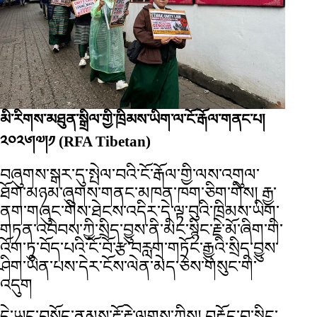
མི་རིགས་མཐུན་སྒྲིལ་གྱི་ཁྲིམས་ཡིག་ལ་ངོ་རྒོལ་གནང་པ།
༢༠༢༦།༧།༡
(RFA Tibetan)
བཞུགས་སྒར་དུ་སྤེལ་བའི་ངོ་རྒོལ་གྱི་ལས་འགུལ་
ཐོག་མཉམ་ཞུགས་གནང་མཁན་ཁག་ཅིག་གིས། རྒྱ་
ནག་གཞུང་གིས་ཐེངས་འདིར་དེ་ལྟ་བུའི་ཁྲིམས་ཡིག་
གཏན་འབེབས་ཀྱི་སྲིད་བྱུས་ནི་མིང་སྙིང་རྗེ་མོ་ཞིག་གི་
འོག་ཏུ་བོད་པའི་ངོ་བོ་རྩ་བརླག་གཏོང་རྒྱུའི་སྲིད་བྱུས་
ཤིག་ཡིན་པས་དེར་ངོས་ལེན་མེད་ཅེས་གསུང་གི་
འདུག
དེ་ཡང་བསོད་ནམས་རྡོ་རྗེ་ལགས་ཀྱིས། བརྗོད་བྱ་སྙིང་