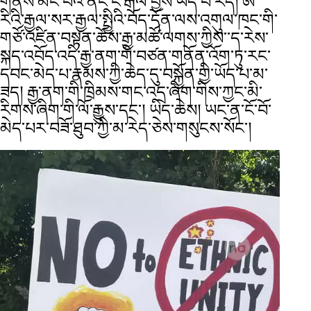
གནས་མང་པོའི་ནང་ངོ་རྒོལ་བྱས་ཡོད་པ་རེད། ཨ་
རིའི་རྒྱལ་སར་རྒྱལ་སྤྱིའི་བོད་དོན་ལས་འགུལ་ཁང་གི་
གཙོ་འཛིན་བསྟན་ཆོས་རྒྱ་མཚོ་ལགས་ཀྱིས་་ད་རེས་
སྐད་འབོད་འདི་རྒྱ་ནག་གི་བཙན་གནོན་འོག་ཏུ་རང་
དབང་མེད་པ་རྣམས་ཀྱི་ཆེད་དུ་བསྐྱོན་གྱི་ཡོད་པ་མ་
ཟད། རྒྱ་ནག་གི་ཁྲིམས་གང་འདྲ་ཞིག་གིས་ཀྱང་མི་
རིགས་ཞིག་གི་ལོ་རྒྱུས་དང་། ཡིད་ཆེས། ཡང་ན་ངོ་བོ་
མེད་པར་བཟོ་ཐུབ་ཀྱི་མ་རེད་ཅེས་གསུངས་སོང་།