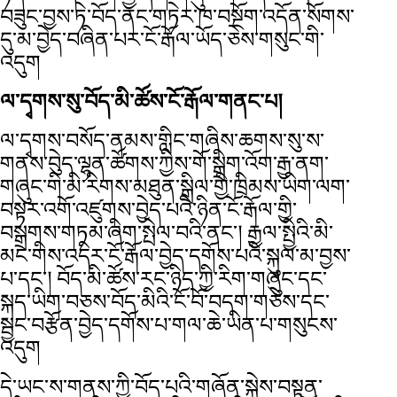
བཟུང་བྱས་ཏེ་བོད་ནང་གཏེར་ཁ་བསྔོག་འདོན་སོགས་
དུ་མ་བྱེད་བཞིན་པར་ངོ་རྒོལ་ཡོད་ཅེས་གསུང་གི་
འདུག
ལ་དྭགས་སུ་བོད་མི་ཚོས་ངོ་རྒོལ་གནང་པ།
ལ་དྭགས་བསོད་ནམས་གླིང་གཞིས་ཆགས་སུ་ས་
གནས་བེུད་ལྷན་ཚོགས་ཀྱིས་གོ་སྒྲིག་འོག་རྒྱ་ནག་
གཞུང་གི་མི་རིགས་མཐུན་སྒྲིལ་གྱི་ཁྲིམས་ཡིག་ལག་
བསྟར་འགོ་འཛུགས་བྱེད་པའི་ཉིན་ངོ་རྒོལ་གྱི་
བསྒྲགས་གཏམ་ཞིག་སྤེལ་བའི་ནང་། རྒྱལ་སྤྱིའི་མི་
མང་གིས་འདིར་ངོ་རྒོལ་བྱེད་དགོས་པའི་སྐུལ་མ་བྱས་
པ་དང་། བོད་མི་ཚོས་རང་ཉིད་ཀྱི་རིག་གཞུང་དང་
སྐད་ཡིག་བཅས་བོད་མིའི་ངོ་བོ་བདག་གཅེས་དང་
སྦྱང་བརྩོན་བྱེད་དགོས་པ་གལ་ཆེ་ཡིན་པ་གསུངས་
འདུག
དེ་ཡང་ས་གནས་ཀྱི་བོད་པའི་གཞོན་སྐྱེས་བསྟན་