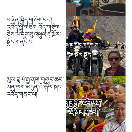
བཞོན་སྐྱོད་གཅིག་དང་།
འབོད་སྒྲ་གཅིག བོད་གཅིག་
ཅེས་ལ་དྭཊ་སུ་འཕྲུལ་རྟ་སྐོར་
སྐྱོད་གནང་པ།
མུམ་བྷཡེ་རྒྱ་ནག་གཞུང་ཚབ་
ཡན་ལག་མདུན་ངོ་རྒོལ་སྐད་
འབོད་གནང་པ།