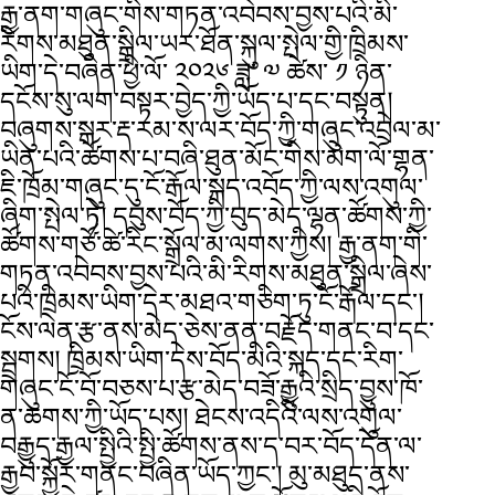
རྒྱ་ནག་གཞུང་གིས་གཏན་འབེབས་བྱས་པའི་མི་
རིགས་མཐུན་སྒྲིལ་ཡར་ཐོན་སྐུལ་སྤེལ་གྱི་ཁྲིམས་
ཡིག་དེ་བཞིན་ཕྱི་ལོ་ ༢༠༢༦ ཟླ་ ༧ ཚེས་ ༡ ཉིན་
དངོས་སུ་ལག་བསྟར་བྱེད་ཀྱི་ཡོད་པ་དང་བསྟུན།
བཞུགས་སྒར་རྡ་རམ་ས་ལར་བོད་ཀྱི་གཞུང་འབྲེལ་མ་
ཡིན་པའི་ཚོགས་པ་བཞི་ཐུན་མོང་གིས་མེག་ལོ་གྷན་
ཇི་ཁྲོམ་གཞུང་དུ་ངོ་རྒོལ་སྐད་འབོད་ཀྱི་ལས་འགུལ་
ཞིག་སྤེལ་ཏེ། དབུས་བོད་ཀྱི་བུད་མེད་ལྷན་ཚོགས་ཀྱི་
ཚོགས་གཙོ་ཚེ་རིང་སྒྲོལ་མ་ལགས་ཀྱིས། རྒྱ་ནག་གི་
གཏན་འབེབས་བྱས་པའི་མི་རིགས་མཐུན་སྒྲིལ་ཞེས་
པའི་ཁྲིམས་ཡིག་དེར་མཐའ་གཅིག་ཏུ་ངོ་རྒོལ་དང་།
ངོས་ལེན་རྩ་ནས་མེད་ཅེས་ནན་བརྗོད་གནང་བ་དང་
སྦྲགས། ཁྲིམས་ཡིག་དེས་བོད་མིའི་སྐད་དང་རིག་
གཞུང་ངོ་བོ་བཅས་པ་རྩ་མེད་བཟོ་རྒྱུའི་སྲིད་བྱུས་ཁོ་
ན་ཆགས་ཀྱི་ཡོད་པས། ཐེངས་འདིའི་ལས་འགུལ་
བརྒྱུད་རྒྱལ་སྤྱིའི་སྤྱི་ཚོགས་ནས་ད་བར་བོད་དོན་ལ་
རྒྱབ་སྐྱོར་གནང་བཞིན་ཡོད་ཀྱང་། མུ་མཐུད་ནས་