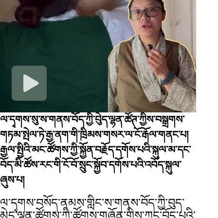
ལ་དྭགས་སུ་ས་གནས་བོད་ཀྱི་བེུད་ལྷན་ཚོཊ་ཀྱིས་བསྒྲགས་
གཏམ་སྤེལ་ཏེ་རྒྱ་ནག་གི་ཁྲིམས་གསར་ལ་ངོ་རྒོལ་གནང་པ།
རྒྱལ་སྤྱིའི་མང་ཚོགས་ཀྱི་སྐྱོན་བརྗོད་དགོས་པའི་སྐུལ་མ་དང་
བོད་མི་ཚོས་རང་གི་ངོ་བོ་སྲུང་སྐྱོབ་དགོས་པའི་འབོད་སྐུལ་
ཞུས་པ།
ལ་དྭགས་བསོད་ནམས་གླིང་ས་གནས་བོད་ཀྱི་བུད་
མེད་ལྷན་ཚོགས་ཀྱི་ཚོགས་གཞོན་གྱིས་ཀྱང་བོད་པའི་