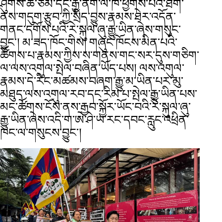
ཤུགས་ཆེ་ཙམ་དང་རྒྱ་ནག་ལ་ཁ་ཕྱོགས་པའི་ཐོག་
ནས་གདུག་རྩུབ་ཀྱི་སྲིད་བྱུས་རྣམས་ཐེར་འདོན་
གནང་དགོས་པའི་རེ་སྐུལ་ཞུ་རྒྱུ་ཡིན་ཞེས་གསུང་
བྱུང་། མ་ཟད་ཁོང་གིས། གཞུང་ཁོངས་མིན་པའི་
ཚོགས་པ་རྣམས་ཀྱིས་ས་གནས་གང་སར་དུས་གཅིག་
ལ་ལས་འགུལ་སྤེལ་བཞིན་ཡོད་པས། ལས་འགུལ་
རྣམས་དེ་རིང་མཚམས་བཞག་རྒྱུ་མ་ཡིན་པར་མུ་
མཐུད་ལས་འགུལ་རབ་དང་རིམ་པ་སྤེལ་རྒྱུ་ཡིན་པས་
མང་ཚོགས་ངོས་ནས་རྒྱབ་སྐྱོར་ཡོང་བའི་རེ་སྐུལ་ཞུ་
རྒྱུ་ཡིན་ཞེས་འདི་ག་ཨེ་ཤེ་ཡ་རང་དབང་རླུང་འཕྲིན་
ཁང་ལ་གསུངས་བྱུང་།