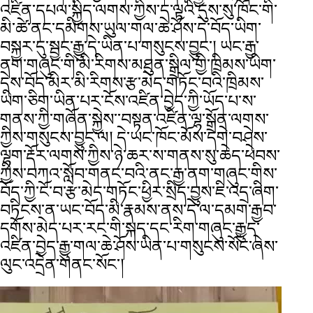
འཛིན་དཔལ་སྐྱིད་ལགས་ཀྱིས་ད་ལྟའི་དུས་སུ་ཁོང་གི་
མི་ཚེ་ནང་དམིགས་ཡུལ་གལ་ཆེ་ཤོས་དེ་བོད་ཡིག་
བསྐྱར་དུ་སྦྱང་རྒྱུ་དེ་ཡིན་པ་གསུངས་བྱུང་། ཡང་རྒྱ་
ནག་གཞུང་གི་མི་རིགས་མཐུན་སྒྲིལ་གྱི་ཁྲིམས་ཡིག་
དེས་བོད་མིར་མི་རིགས་རྩ་མེད་གཏོང་བའི་ཁྲིམས་
ཡིག་ཅིག་ཡིན་པར་ངོས་འཛིན་བྱེད་ཀྱི་ཡོད་པ་ས་
གནས་ཀྱི་གཞོན་སྐྱེས་་བསྟན་འཛིན་ལྷ་སྒྲོན་ལགས་
ཀྱིས་གསུངས་བྱུང་ལ། དེ་ཡང་ཁོང་མོས་དགེ་བཤེས་
ལྷག་རྡོར་ལགས་ཀྱིས་ཉེ་ཆར་ས་གནས་སུ་ཆེད་ཕེབས་
ཀྱིས་བཀའ་སློབ་གནང་བའི་ནང་རྒྱ་ནག་གཞུང་གིས་
བོད་ཀྱི་ངོ་བ་རྩ་མེད་གཏོང་ཕྱིར་སྲིད་བྱུས་ཇི་འདྲ་ཞིག་
བཏིངས་ན་ཡང་བོད་མི་རྣམས་ནས་དེ་ལ་དམག་རྒྱབ་
དགོས་མེད་པར་རང་གི་སྐད་དང་རིག་གཞུང་རྒྱུད་
འཛིན་བྱེད་རྒྱུ་གལ་ཆེ་ཤོས་ཡིན་པ་གསུངས་སོང་ཞེས་
ལུང་འདྲེན་གནང་སོང་།