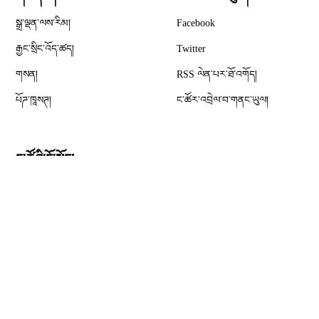
Opens in new window
སྒྲ་ལྡན་ལས་རིམ།
Facebook
Opens in new window
རྒྱང་སྲིང་འོད་ཚད།
Twitter
Opens in new window
གསན།
RSS ལེན་པར་ཐོ་འགོད།
པོཌ་ཁཱསཊ།
ང་ཚོར་འབྲེལ་བ་གནང་ཡུལ།
ང་ཚོའི་ངོ་སྤྲོད།
གསར་འགོད་པའི་སྒྲིག་སྲོལ།
Opens in new window
ས་མིག་གསལ་བསྒྲགས།
གསང་དོན་འགན་ལེན།
དྲ་ངོས་ཀྱི་ནང་དོན་སྤྱོད་ཕྱོགས།
Opens in new window
USAGM
Opens in new window
ཨ་རིའི་རླུང་འཕྲིན་ལས་ཁང༌།