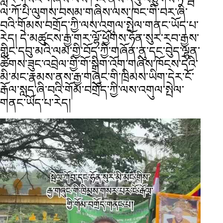
ལ་ཀོ་པི་ལུགས་བསམ་གཞིས་ལས་ཁང་གི་བར་ཞི་
བའི་གོམས་བགྲོད་ཀྱི་ལས་འགུལ་སྤེལ་གནང་ཡོད་པ་
རེད། དེ་མཚུངས་རྒྱ་གར་ལྷོ་ཕྱོགས་ཧོན་སུར་རབ་རྒྱས་
གླིང་དབུ་མའི་ལམ་གྱི་བོད་ཀྱི་གཞོན་ནུ་དང་བེུད་ལྷན་
ཚོགས་ཟུང་འབྲེལ་གྱི་གོ་སྒྲིག་འོག་གཞིས་ཁོངས་དེའི་
མི་མང་རྣམས་ནས་རྒྱ་གཞུང་གི་ཁྲིམས་ཡིག་དེར་ངོ་
རྒོལ་སླད་ཞི་བའི་གོམ་བགྲོད་ཀྱི་ལས་འགུལ་སྤེལ་
གནང་ཡོད་པ་རེད།