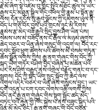
རྗེ་མོ་ཞིག་སྟེ་འཛམ་བུ་གླིང་སྤྱིའི་མཐོང་ཚུལ་ལ་ཡར་
རྒྱས་དང་མཐུན་སྒྲིལ་གོང་འཕེལ་གྱི་རྣམ་པ་སྟོན་རྒྱུ་
ལས། དོན་དངོས་སུ་རྒྱབ་ལྗོངས་ཀྱི་དམིགས་ཡུལ་ནི་
བོད་པ་གཙོ་བོར་བྱས་པའི་གྲངས་ཉུང་མི་རིགས་
རྣམས་རྩ་མེད་བཟོ་རྒྱུའི་སྲིད་བྱུས་ཤིག་ཡིན་པས།
སེམས་པས་མ་བཟོད་ནས་ངོ་རྒོལ་ལ་མཉམ་ཞུགས་
ཆེད་བཅར་བ་ཡིན་ཞེས་གསུང་གི་འདུག་ལ། བོད་རང་
དབང་སློབ་ཕྲུག་ཚོགས་པའི་ཚོགས་མི་བསམ་གཏན་
ཆོས་སྒྲོན་ལགས་ཀྱིས། རྒྱ་ནག་གཞུང་གིས་བོད་ཀྱི་
སྐད་ཡིག་གཏོར་བཤིག་བྱེད་བཞིན་པ་མཚོན་པའི་
པར་རིས་ཤིག་བརྒྱུད་ནས་འགྲེལ་བརྗོད་གནང་བ་དང་
སྦྲགས། བོད་ཀྱི་སྐད་ཡིག་སྲུང་སྐྱོབ་ཀྱི་ཆེད་ལས་
འགུལ་འདིར་བཅར་བ་ཡིན་ཞེས་གསུངས་བྱུང་། ཡང་
དགེ་འདུན་པ་ངག་དབང་ལེགས་འཚོ་ལགས་ཀྱིས།
བོད་ནང་རྒྱ་ནག་གཞུང་གིས་སྡུག་སྦྱོང་ཚད་མེད་
བཏང་བའི་རྐྱེན་གྱི་ཁོང་སྐྱེས་པ་ནས་བཟུང་སྐྱིད་པའི་
ཉིན་མོ་མེད་ཅིང་། རྒྱ་ནག་གཞུང་གི་བོད་བཙན་