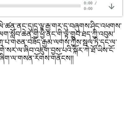
0:00
/
0:00
ི་ལེ་ཚན་ནང་དུ།ད་ལྟ་རྒྱ་གར་དུ་བཞུགས་ཤིང་འཕགས་
་སློབ་ཆེན་གྱི་ཕྱི་ནང་གི་ལྟ་གྲུབ་ཐད་ཀྱི་འབུམ་
ུག་པ་གཅན་བཟོད་རྒྱམ་ལགས་ཀྱིས་སྦལ་ཏི་དང་ལ་
གེ་སར་ལ་ཞིབ་འཇུག་བྱས་པའི་སྐོར་ཀེ་ཐོ་ཡིས་ངོ་
་པ་ཞིག་ལ་གསན་རོགས་གནོངས།།