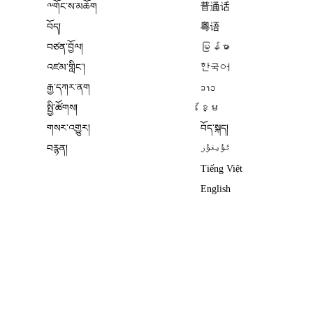
༸གོང་ས་མཆོག
普通话
བོད།
粤语
བཙན་བྱོལ།
မြန်မာ
འཛམ་གླིང༌།
한국어
རྒྱ་དཀར་ནག
ລາວ
སྤྱི་ཚོགས།
ខ្មែ
གསར་འགྱུར།
བོད་སྐད།
བརྙན།
ئۇيغۇر
Tiếng Việt
English