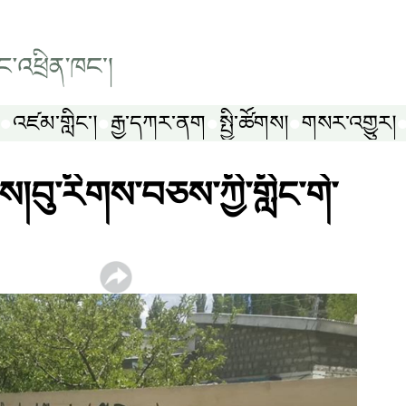
འཛམ་གླིང༌།
རྒྱ་དཀར་ནག
སྤྱི་ཚོགས།
གསར་འགྱུར།
ས།བུ་རིགས་བཅས་ཀྱི་གླིང་གེ་