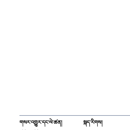
གསར་འགྱུར་དང་ལེ་ཚན།
སྐད་རིགས།