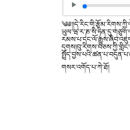
༄༅།།དེ་རིང་གི་རྩོམ་རིགས་ཀྱ
ཡུལ་ཝ་ར་ཎ་སི་ཧིན་དུ་གཙུག་ལག
རམས་པ་དང་ལོ་རྒྱུས་ཞིབ་འཇ
དྭགས།བུ་རིགས་བཅས་ཀྱི་གླིང་
སྤྲོད་བྱས་པའི་ཚན་པ་བདུན
གསར་འགོད་པ་ཀེ་ཐོ།