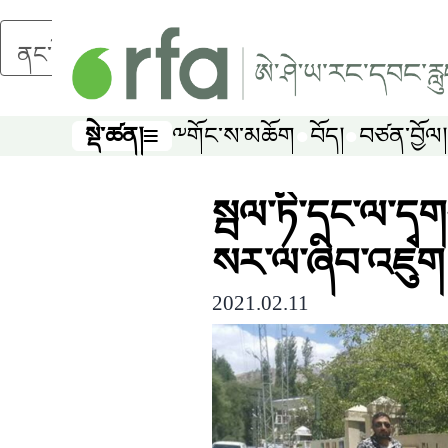
ནང་དོན་གཙོ་བོར་མཆོང་།
སྡེ་ཚན།
༸གོང་ས་མཆོག
བོད།
བཙན་བྱོལ།
སྡེ་ཚན།
སྦལ་ཏི་དང་ལ་དྭག
སར་ལ་ཞིབ་འཇུག
2021.02.11