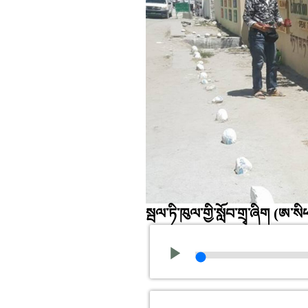
སྦལ་ཏི་ཁུལ་གྱི་སློབ་གྲྭ་ཞིག
(ཨ་སིཕ