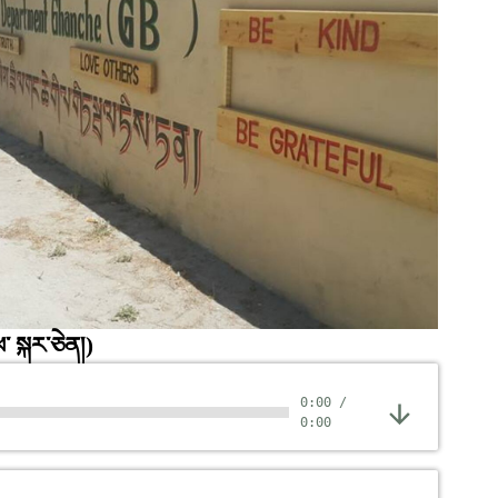
་ སྐར་ཅེན།)
0:00
/
0:00