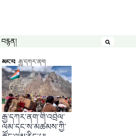
བརྙན།
བཤེར་འཚོལ
མང་བ
རྒྱ་དཀར་ནག
རྒྱ་དཀར་ནག་གི་འབྲེལ་
ལམ་དང་ས་མཚམས་ཀྱི་