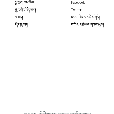
སྒྲ་ལྡན་ལས་རིམ།
Facebook
Opens in new window
རྒྱང་སྲིང་འོད་ཚད།
Twitter
Opens in new window
གསན།
RSS ལེན་པར་ཐོ་འགོད།
པོཌ་ཁཱསཊ།
ང་ཚོར་འབྲེལ་བ་གནང་ཡུལ།