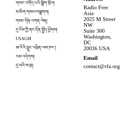
གསར་འགོད་པའི་སྒྲིག་སྲོལ།
Radio Free
Opens in new window
ས་མིག་གསལ་བསྒྲགས།
Asia
2025 M Street
གསང་དོན་འགན་ལེན།
NW
དྲ་ངོས་ཀྱི་ནང་དོན་སྤྱོད་ཕྱོགས།
Suite 300
Opens in new window
Washington,
USAGM
DC
Opens in new window
ཨ་རིའི་རླུང་འཕྲིན་ལས་ཁང༌།
20036 USA
རམ་འདེགས།
Email
དྲ་བའི་ས་ཁྲ།
contact@rfa.org