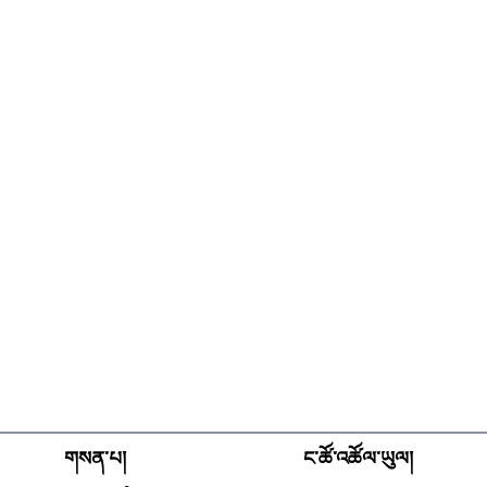
གསན་པ།
ང་ཚོ་འཚོལ་ཡུལ།
Opens in new wind