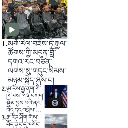
1
.
མགོ་རིལ་བཟོས་ཏེ་རྒྱལ་
ཚོགས་ཀྱི་མདུན་བློ་
དགའ་རང་བཙན་
ལགས་སུ་གདུང་སེམས་
མཉམ་སྐྱེད་ཞུས་པ།
2
.
ཨ་རིས་རྒྱ་ནག་གི་
ཁེ་ལས་ ༤༣ བཀག་
སྡོམ་བྱས་པའི་ནང་
བོད་དང་འབྲེལ་ཡོད་
གཉིས་ཡོད་འདུག
3
.
རྒྱ་རིཊ་ཤིག་གིས་
བོད་ནང་དུ་༧གོང་