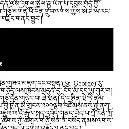
ོན་ལས་འགུལ་སྤེལ་རྒྱུ་ཡིན་པ་དབུས་བོད་ཀྱི་
་གཙོ་མགོན་པོ་དོན་གྲུབ་ལགས་ཀྱིས་ཨེ་ཤེ་ཡ་རང་
་བརྗོད་གནང་བྱུང་།
༣༠ཉིན་གཟའ་མཇུག་དང་བསྟུན་(St. George)་རུ་
ན་གཅོད་ལས་ཁུངས་མདུན་དུ། བོད་མི་དང་ཡུ་གུར་བ།
གཙོ་དོན་གཉེར་བ། ཐེ་ཝན། དེ་བཞིན་ཝེ་ཏི་ནམ་
་གྱི་ཁྱོན་མི་གྲངས་༢༠༠ལྷག་འཛོམས་ནས་རྒྱ་ནག་
ཛུལ་ལ་ངོ་རྒོལ་སྐད་འབོད་གནང་ཡོད་པ་ཀྲོ་རོན་ཀྲོ་
ན་ཚོགས་ཀྱི་ཚོགས་གཙོ་སེན་ནི་བསོད་ནམས་ལགས་
ཕྲིན་ཁང་ལ་འགྲེལ་བརྗོད་གནང་བྱུང་།