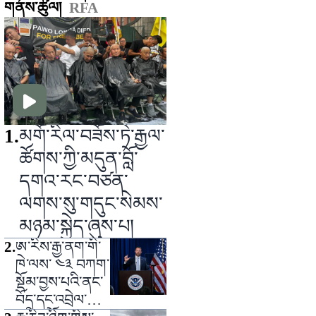
གནས་ཚུལ།
RFA
1
.
མགོ་རིལ་བཟོས་ཏེ་རྒྱལ་
ཚོགས་ཀྱི་མདུན་བློ་
དགའ་རང་བཙན་
ལགས་སུ་གདུང་སེམས་
མཉམ་སྐྱེད་ཞུས་པ།
2
.
ཨ་རིས་རྒྱ་ནག་གི་
ཁེ་ལས་ ༤༣ བཀག་
སྡོམ་བྱས་པའི་ནང་
བོད་དང་འབྲེལ་ཡོད་