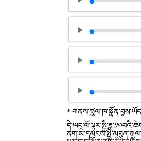
* གནས་ཚུལ་ཁ་སྣོན་བྱས་ཡོད
དེ་ཡང་ལོ་ལྟར་སྤྱི་ཟླ་༡༠བའི་ཚེ
ནག་མི་དམངས་སྤྱི་མཐུན་རྒྱལ