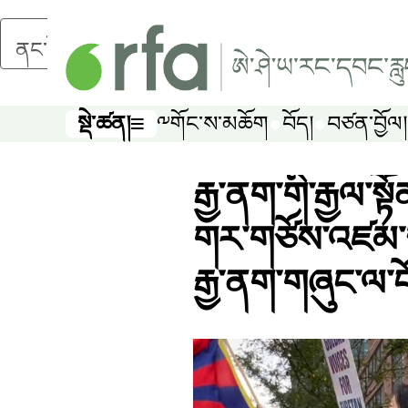
ནང་དོན་གཙོ་བོར་མཆོང་།
སྡེ་ཚན།
༸གོང་ས་མཆོག
བོད།
བཙན་བྱོལ།
སྡེ་ཚན།
རྒྱ་ནག་གི་རྒྱལ་སྟ
གར་གཙོས་འཛམ་ག
རྒྱ་ནག་གཞུང་ལ་ང