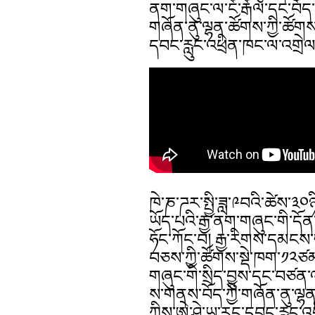
ནག་གཞུང་ལ་ངོ་རྒོལ་དང་བོད་ད
གཞོན་ནུ་ལྷན་ཚོགས་ཀྱི་ཚོགས
དབང་རླུང་འཕྲིན་ཁང་ལ་འགྲེལ
ཁེ་ཎ་ཌར་སྤྱི་ཟླ་༩བའི་ཚེས་
ཡོད་པའི་རྒྱ་ནག་གཞུང་གི་དོ
ཧོང་ཀོང་བ། རྒྱ་རིགས་དམངས་
བཅས་ཀྱི་ཚོགས་སྡེ་ཁག་༡༢ཙམ
གཞུང་གི་སྲིད་བྱུས་དང་བཙན་འ
ས་གནས་བོད་ཀྱི་གཞོན་ནུ་ལྷ
ཀྱིས་ཨེ་ཤེ་ཡ་རང་དབང་རླུང་འ