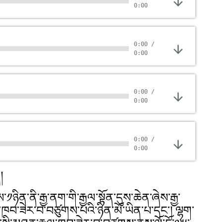
0:00
0:00
/
0:00
0:00
/
0:00
0:00
/
0:00
།
ས་༡ཉིན་ནི་རྒྱ་ནག་གི་རྒྱལ་སྟོན་དུས་ཆེན་ཞེས་རྒྱ་
་ཁབ་ཟེར་བ་བཙུགས་པའི་ཉིན་མོ་ཡིན་པ་དང་། ལྷག་