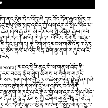
ོག་ནང་ཉིན་དེར་བོད་མི་དང་བོད་དོན་རྒྱབ་སྐྱོར་བ་
དང་རྔམ་སྟོན་སྐད་འབོད་ཀྱི་ལས་འགུལ་སྤེལ་ཡོད་པ་
ས་ཆེན་ཞེས་རྒྱ་ནག་མི་དམངས་སྤྱི་མཐུན་རྒྱལ་ཁབ་
ྒྱ་གར་དང་། ཨ་རི། ཁེ་ཎ་ཌ། ཡོ་རོབ་སོགས་འཛམ་
མི་དང་ཡུ་གུར། རྒྱ་རིགས་དམངས་གཙོ་དོན་གཉེར་
་ཚོས་རྣམ་པ་འདྲ་མིན་ཐོག་རྒྱ་ནག་གཞུང་ལ་ངོ་
་རེད།
nnesota)་མངའ་སྡེའི་ནང་གི་ས་གནས་བོད་ཀྱི་
ད་རང་བཙན་སློབ་ཕྲུག་ཚོགས་པ་སོགས་གཞུང་
ས་པ་ཁག་གིས་ཕྱི་ཟླ་༡༠་ཚེས་༡་ཉིན་སྟེ་རྒྱ་ནག་མི་
ར་བ་བཙུགས་ནས་ལོ་ངོ་༧༥་འཁོར་བའི་ཉིན་
་རྒྱ་ནག་གཞུང་ལ་ངོ་རྒོལ་གྱི་ལས་འགུལ་སྤེལ་ཡོད་
ི་གཞོན་ནུ་ལྷན་ཚོགས་ཀྱི་ཚོགས་གཙོ་བསྟན་འཛིན་
རང་དབང་རླུང་འཕྲིན་ཁང་ལ་ངོ་སྤྲོད་གནང་བྱུང་