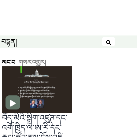
བརྙན།
བཤེར་འཚོལ
མང་བ
གསར་འགྱུར།
བོད་མིའི་སྒྲིག་འཛུཊ་དང་
འགོ་ཁྲིད་ལ་ཨ་རི་དང་