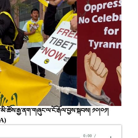
ད་མི་ཚོས་རྒྱ་ནག་གཞུང་ལ་ངོ་རྒོལ་བྱས་སྐབས། ༡༠།༠༡།
FA)
0:00
/