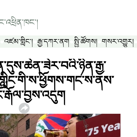
འཛམ་གླིང༌།
རྒྱ་དཀར་ནག
སྤྱི་ཚོགས།
གསར་འགྱུར།
ོན་དུས་ཆེན་ཟེར་བའི་ཉིན་རྒྱ་
ླིང་གི་ས་ཕྱོགས་གང་ས་ནས་
ོ་རྒོལ་བྱས་འདུག