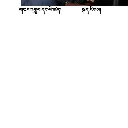
གསར་འགྱུར་དང་ལེ་ཚན།
སྐད་རིགས།
༸གོང་ས་མཆོག
普通话
བོད།
粤语
བཙན་བྱོལ།
မြန်မာ
འཛམ་གླིང༌།
한국어
རྒྱ་དཀར་ནག
ລາວ
སྤྱི་ཚོགས།
ខ្មែ
གསར་འགྱུར།
བོད་སྐད།
བརྙན།
ئۇيغۇر
Tiếng Việt
English