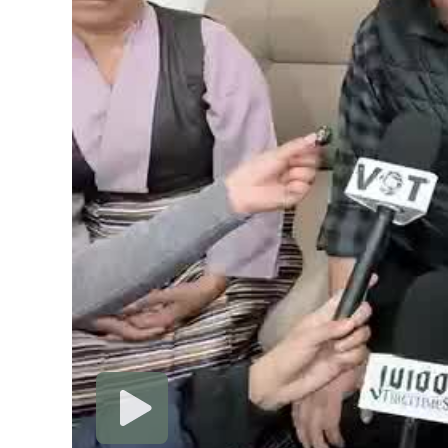
ཕྱི་ཟླ་ ༥ ཚེས་ ༡༣ ཉིན་སྤྱི་འཐ
འབྲས་གསལ་བསྒྲཊ་བསྐྱང་ཐ
ཕྱི་ཟླ་ ༥ ཚེས་ ༡༣ ཉིན་སྤྱི་འཐུས་ཀྱི་དངོས་གཞིའི་འོས་བསྡུའི་གྲུབ་འབྲས