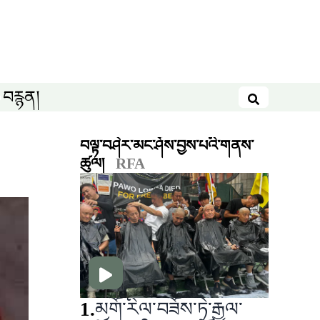
བརྙན།
བཤེར་འཚོལ
བལྟ་བཤེར་མང་ཤོས་བྱས་པའི་གནས་
ཚུལ།
RFA
1
.
མགོ་རིལ་བཟོས་ཏེ་རྒྱལ་