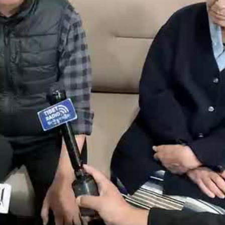
ུས་ཀྱི་དངོས་གཞིའི་འོས་བསྡུའི་གྲུབ་
ུབ་བམ།
་གསལ་བསྒྲཊ་བསྐྱང་ཐུབ་བམ།