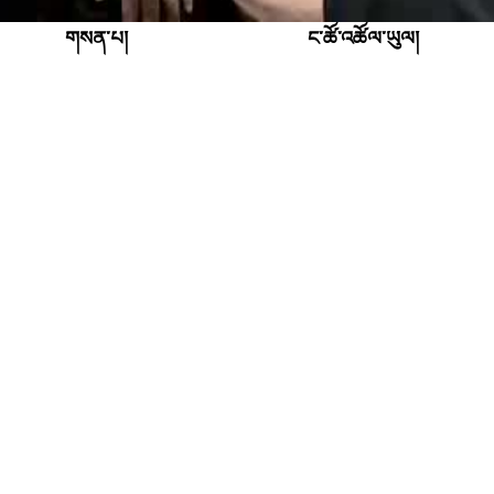
གསན་པ།
ང་ཚོ་འཚོལ་ཡུལ།
Opens in new wind
སྒྲ་ལྡན་ལས་རིམ།
Facebook
Opens in new window
རྒྱང་སྲིང་འོད་ཚད།
Twitter
Opens in new window
གསན།
RSS ལེན་པར་ཐོ་འགོད།
པོཌ་ཁཱསཊ།
ང་ཚོར་འབྲེལ་བ་གནང་ཡུལ།