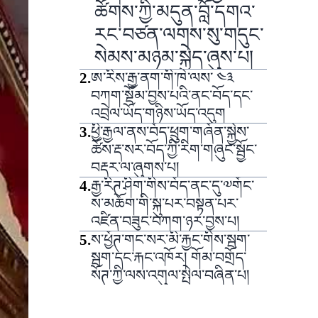
ཚོགས་ཀྱི་མདུན་བློ་དགའ་
རང་བཙན་ལགས་སུ་གདུང་
སེམས་མཉམ་སྐྱེད་ཞུས་པ།
2
.
ཨ་རིས་རྒྱ་ནག་གི་ཁེ་ལས་ ༤༣
བཀག་སྡོམ་བྱས་པའི་ནང་བོད་དང་
འབྲེལ་ཡོད་གཉིས་ཡོད་འདུག
3
.
ཕྱི་རྒྱལ་ནས་བོད་ཕྲུག་གཞོན་སྐྱེས་
ཚོས་རྡ་སར་བོད་ཀྱི་རིག་གཞུང་སྦྱོང་
བརྡར་ལ་ཞུགས་པ།
4
.
རྒྱ་རིཊ་ཤིག་གིས་བོད་ནང་དུ་༧གོང་
ས་མཆོག་གི་སྐུ་པར་བསྟན་པར་
འཛིན་བཟུང་བཀག་ཉར་བྱས་པ།
5
.
ས་ཕྱོཊ་གང་སར་མི་རྐྱང་གིས་སྦག་
སྦག་དང་རྐང་འཁོར། གོམ་བགྲོད་
སོཊ་ཀྱི་ལས་འགུལ་སྤེལ་བཞིན་པ།