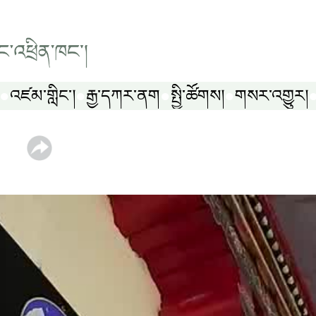
འཛམ་གླིང༌།
རྒྱ་དཀར་ནག
སྤྱི་ཚོགས།
གསར་འགྱུར།