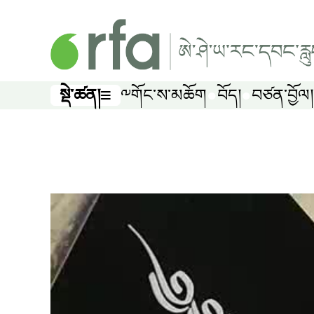
ནང་དོན་གཙོ་བོར་མཆོང་།
སྡེ་ཚན།
༸གོང་ས་མཆོག
བོད།
བཙན་བྱོལ།
སྡེ་ཚན།