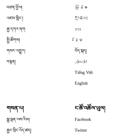
བཙན་བྱོལ།
မြန်မာ
འཛམ་གླིང༌།
한국어
རྒྱ་དཀར་ནག
ລາວ
སྤྱི་ཚོགས།
ខ្មែ
གསར་འགྱུར།
བོད་སྐད།
བརྙན།
ئۇيغۇر
Tiếng Việt
English
གསན་པ།
ང་ཚོ་འཚོལ་ཡུལ།
Opens in new window
སྒྲ་ལྡན་ལས་རིམ།
Facebook
Opens in new window
རྒྱང་སྲིང་འོད་ཚད།
Twitter