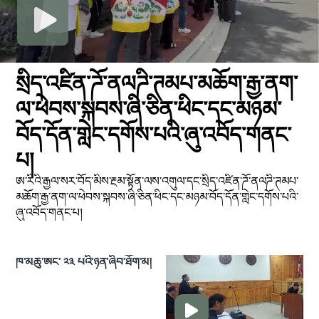
སྲིད་འཛིན་ཌོ་ནལཌི་ཊམཔ་མཆོག་རྒྱ་ནག་
ལ་ཕེབས་སྐབས་ཞི་ཅིན་ཕིང་དང་མཉམ་
བོད་དོན་གླེང་དགོས་པའི་ཞུ་འབོད་གནང་
པ།
ཨ་རིའི་རྒྱལ་སར་བོད་མིས་རྔམ་སྟོན་ལས་འགུལ་དང་སྲིད་འཛིན་ཌོ་ནལཌི་ཊམཔ་
མཆོག་རྒྱ་ནག་ལ་ཕེབས་སྐབས་ཞི་ཅིན་ཕིང་དང་མཉམ་བོད་དོན་གླེང་དགོས་པའི་
ཞུ་འབོད་གནང་པ།
ཁ་མཆུ་ཨང་ ༢༣ པའི་ཉན་ཞིབ་ཐོག་མ།