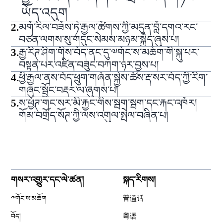
ཡོད་འདུག
2
.
མགོ་རིལ་བཟོས་ཏེ་རྒྱལ་ཚོགས་ཀྱི་མདུན་བློ་དགའ་རང་
བཙན་ལགས་སུ་གདུང་སེམས་མཉམ་སྐྱེད་ཞུས་པ།
3
.
རྒྱ་རིཊ་ཤིག་གིས་བོད་ནང་དུ་༧གོང་ས་མཆོག་གི་སྐུ་པར་
བསྟན་པར་འཛིན་བཟུང་བཀག་ཉར་བྱས་པ།
4
.
ཕྱི་རྒྱལ་ནས་བོད་ཕྲུག་གཞོན་སྐྱེས་ཚོས་རྡ་སར་བོད་ཀྱི་རིག་
གཞུང་སྦྱོང་བརྡར་ལ་ཞུགས་པ།
5
.
ས་ཕྱོཊ་གང་སར་མི་རྐྱང་གིས་སྦག་སྦག་དང་རྐང་འཁོར།
གོམ་བགྲོད་སོཊ་ཀྱི་ལས་འགུལ་སྤེལ་བཞིན་པ།
གསར་འགྱུར་དང་ལེ་ཚན།
སྐད་རིགས།
༸གོང་ས་མཆོག
普通话
བོད།
粤语