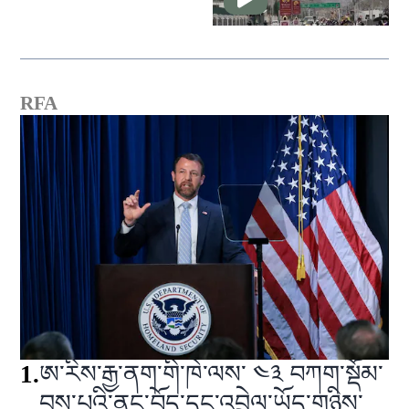
RFA
1
.
ཨ་རིས་རྒྱ་ནག་གི་ཁེ་ལས་ ༤༣ བཀག་སྡོམ་
བྱས་པའི་ནང་བོད་དང་འབྲེལ་ཡོད་གཉིས་