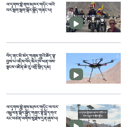
ལ་དྭགས་སླེ་ནས་མཁར་གདོང་ལའི་
བར་སྦག་སྦག་སྐོར་སྐྱོད་གནང་པ།
བོད་ནང་མི་མེད་གནམ་གྲུའི་ཚོད་ལྟ་
བྱས་པ་འདིས་བོད་མིར་ཁེ་ཕན་ལས་
སྟངས་འཛིན་ཆེ་རུ་འགྲོ་སྲིད་དམ།
ལ་དྭགས་སླེ་ནས་མཁར་གདོང་ལ་བར་
འཕྲུལ་རྟ་སྐོར་སྐྱོད་གནང་སྟེ་བློ་དགའ་
རང་བཙན་ལགས་སུ་རྗེས་དྲན་ཞུས་པ།