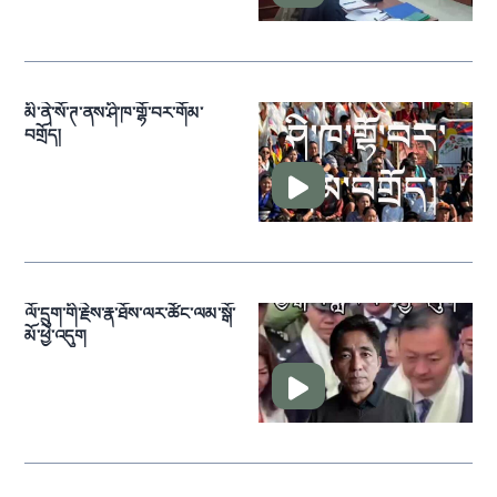
མི་ནེ་སོ་ཊ་ནས་ཤི་ཁ་གྷོ་བར་གོམ་
བགྲོད།
ལོ་དྲུག་གི་རྗེས་རྣ་ཐོས་ལར་ཚོང་ལམ་སྒོ་
མོ་ཕྱེ་འདུག