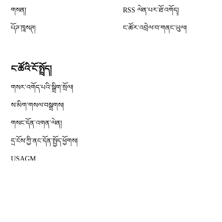
Opens in new window
གསན།
RSS ལེན་པར་ཐོ་འགོད།
པོཌ་ཁཱསཊ།
ང་ཚོར་འབྲེལ་བ་གནང་ཡུལ།
ང་ཚོའི་ངོ་སྤྲོད།
གསར་འགོད་པའི་སྒྲིག་སྲོལ།
Opens in new window
ས་མིག་གསལ་བསྒྲགས།
གསང་དོན་འགན་ལེན།
དྲ་ངོས་ཀྱི་ནང་དོན་སྤྱོད་ཕྱོགས།
Opens in new window
USAGM
Opens in new window
ཨ་རིའི་རླུང་འཕྲིན་ལས་ཁང༌།
རམ་འདེགས།
དྲ་བའི་ས་ཁྲ།