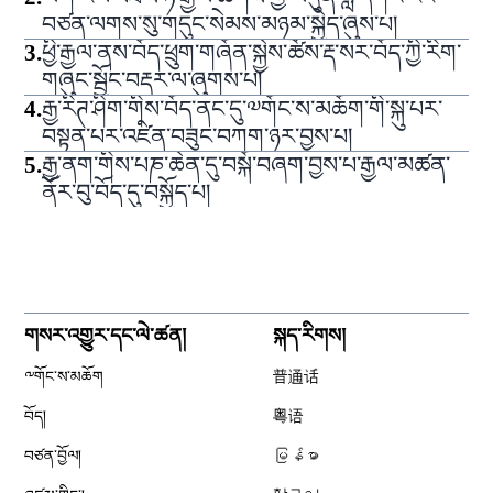
བཙན་ལགས་སུ་གདུང་སེམས་མཉམ་སྐྱེད་ཞུས་པ།
3
.
ཕྱི་རྒྱལ་ནས་བོད་ཕྲུག་གཞོན་སྐྱེས་ཚོས་རྡ་སར་བོད་ཀྱི་རིག་
གཞུང་སྦྱོང་བརྡར་ལ་ཞུགས་པ།
4
.
རྒྱ་རིཊ་ཤིག་གིས་བོད་ནང་དུ་༧གོང་ས་མཆོག་གི་སྐུ་པར་
བསྟན་པར་འཛིན་བཟུང་བཀག་ཉར་བྱས་པ།
5
.
རྒྱ་ནག་གིས་པཎ་ཆེན་དུ་བསྐོ་བཞག་བྱས་པ་རྒྱལ་མཚན་
ནོར་བུ་བོད་དུ་བསྐྱོད་པ།
གསར་འགྱུར་དང་ལེ་ཚན།
སྐད་རིགས།
༸གོང་ས་མཆོག
普通话
བོད།
粤语
བཙན་བྱོལ།
မြန်မာ