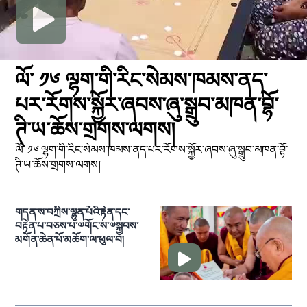
ལོ་ ༡༦ ལྷག་གི་རིང་སེམས་ཁམས་ནད་
པར་རོགས་སྐྱོར་ཞབས་ཞུ་སྒྲུབ་མཁན་བྷོ་
ཊི་ཡ་ཆོས་གྲགས་ལགས།
ལོ་ ༡༦ ལྷག་གི་རིང་སེམས་ཁམས་ནད་པར་རོགས་སྐྱོར་ཞབས་ཞུ་སྒྲུབ་མཁན་བྷོ་
ཊི་ཡ་ཆོས་གྲགས་ལགས།
གདན་ས་བཀྲིས་ལྷུན་པོའི་རྟེན་དང་
བརྟེན་པ་བཅས་པ་༧གོང་ས་༧སྐྱབས་
མགོན་ཆེན་པོ་མཆོག་ལ་ཕུལ་བ།