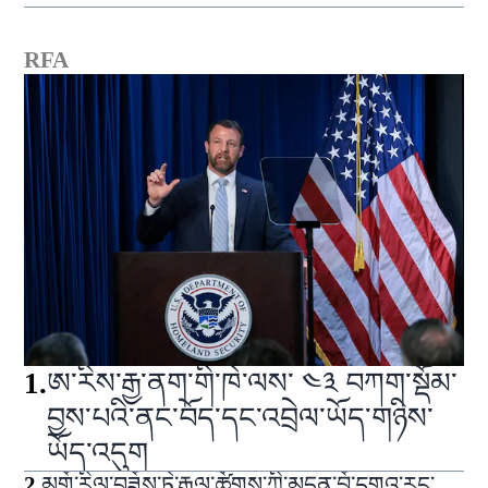
RFA
1
.
ཨ་རིས་རྒྱ་ནག་གི་ཁེ་ལས་ ༤༣ བཀག་སྡོམ་
བྱས་པའི་ནང་བོད་དང་འབྲེལ་ཡོད་གཉིས་
ཡོད་འདུག
2
.
མགོ་རིལ་བཟོས་ཏེ་རྒྱལ་ཚོགས་ཀྱི་མདུན་བློ་དགའ་རང་