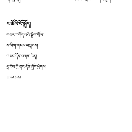
ང་ཚོའི་ངོ་སྤྲོད།
གསར་འགོད་པའི་སྒྲིག་སྲོལ།
Opens in new window
ས་མིག་གསལ་བསྒྲགས།
གསང་དོན་འགན་ལེན།
དྲ་ངོས་ཀྱི་ནང་དོན་སྤྱོད་ཕྱོགས།
Opens in new window
USAGM
Opens in new window
ཨ་རིའི་རླུང་འཕྲིན་ལས་ཁང༌།
རམ་འདེགས།
དྲ་བའི་ས་ཁྲ།
© 2026 ཨེ་ཤེ་ཡ་རང་དབང་རླུང་འཕྲིན་ཁང་།