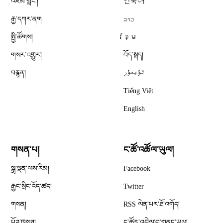
འཛམ་གླིང༌།
한국어
རྒྱ་དཀར་ནག
ລາວ
སྤྱི་ཚོགས།
ខ្មែ
གསར་འགྱུར།
བོད་སྐད།
བརྙན།
ئۇيغۇر
Tiếng Việt
English
གསན་པ།
ང་ཚོ་འཚོལ་ཡུལ།
Opens in new window
སྒྲ་ལྡན་ལས་རིམ།
Facebook
Opens in new window
རྒྱང་སྲིང་འོད་ཚད།
Twitter
Opens in new window
གསན།
RSS ལེན་པར་ཐོ་འགོད།
པོཌ་ཁཱསཊ།
ང་ཚོར་འབྲེལ་བ་གནང་ཡུལ།