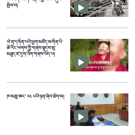
སྤེལ་བ།
ཡེ་ན་དགོན་པའི་ཕྱག་མཛོད་མགོན་པོ་
ཚེ་རིང་ལགས་ཀྱི་གནས་སྟངས་མུ་
མཐུད་ཛ་དྲག་འོག་གནས་ཡོད་པ།
ཁ་མཆུ་ཨང་ ༢༣ པའི་ཉན་ཞིབ་ཐོག་མ།