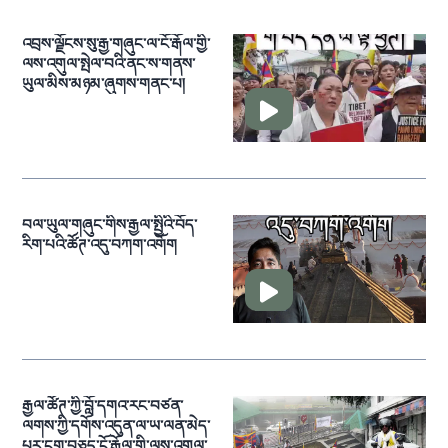
འབྲས་ལྗོངས་སུ་རྒྱ་གཞུང་ལ་ངོ་རྒོལ་གྱི་
ལས་འགུལ་སྤེལ་བའི་ནང་ས་གནས་
ཡུལ་མིས་མཉམ་ཞུགས་གནང་པ།
བལ་ཡུལ་གཞུང་གིས་རྒྱལ་སྤྱིའི་བོད་
རིག་པའི་ཚོཊ་འདུ་བཀག་འགོག
རྒྱལ་ཚོཊ་ཀྱི་བློ་དགའ་རང་བཙན་
ལགས་ཀྱི་དགོས་འདུན་ལ་ཡ་ལན་མེད་
པར་ངག་བཅད་ངོ་རྒོལ་གྱི་ལས་འགུལ་