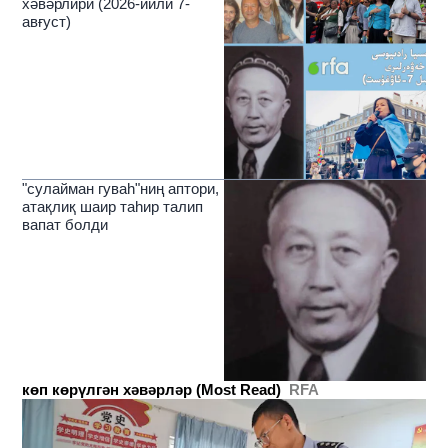
хәвәрлири (2026-йили 7-
авғуст)
"сулайман гуваһ"ниң аптори,
атақлиқ шаир таһир талип
вапат болди
көп көрүлгән хәвәрләр (Most Read)
RFA