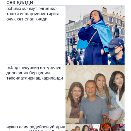
сөз қилди
рәһимә мәһмут әнгилийә
ташқи ишлар министириға
очуқ хәт елан қилди
әкбәр шүкүрниң өлтүрүлүш
делосиниң бир қисим
тәпсилатлири ашкариланди
әркин асия радийоси уйғурчә