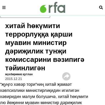
сәһипә
из
асаслиқ мәзмунға атлаң
хитай һөкүмити
террорлуққа қарши
муавин министир
дәриҗилик тунҗи
комиссарини вәзипигә
тәйинлигән
мухбиримиз қутлан
2015.12.21
"җуңго хәвәр тори"ниң хитай җамаәт
хәвпсизлики министирлиқидин игилигән
хәвиридин мәлум болушичә, хитай һөкүмити
лю йөҗинни муавин министир дәриҗилик