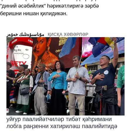
"диний әсәбийлик" һәрикәтлиригә зәрбә
беришни нишан қилидикән.
ҚИСҚА ХӘВӘРЛӘР
ﻣﯘﻧﺎﺳﯩﯟﻩﺗﻠﯩﻚ ﺧﻪﯞﻩﺭ
уйғур паалийәтчиләр тибәт қәһримани
лобга раңзенни хатириләш паалийитидә