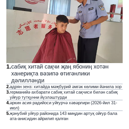
1
.
сабиқ хитай сақчи җаң ябониң хотән
ханериқта вәзипә өтигәнлики
дәлилләнди
2
.
адрян зенз: хитайда мәҗбурий әмгәк көлими йәнила зор
3
.
германийә ахбарати сабиқ хитай сақчиси билән сабиқ
уйғур тутқунни йүзләштүрди
4
.
әркин асия радийоси уйғурчә хәвәрлири (2026-йил 31-
июл)
5
.
җәнубий уйғур районида 143 миңдин артуқ ойғур бала
ата-анисидин айрилип қалған