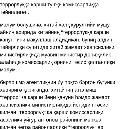
террорлуққа қарши тунҗи комиссарлиққа
тәйинлигән.
мәлум болушичә, хитай хәлқ қурултийи мушу
айниң ахирида хитайниң "террорлуққа қарши
қанун" ини мақуллаш алдидикән. буниң алдин
тәйярлиқи сүпитидә хитай җамаәт хәвпсизлики
министирлиқида муавин министир дәриҗилик
алаһидә комиссарлиқ орнини тәсис қилғанлиқи
мәлум.
бирләшмә агентлиқниң бу һәқтә бәргән бүгүнки
хәвиригә қариғанда, хитайниң аталмиш
"террор" ға қарши йеңи қануни һәмдә җамаәт
хәвпсизлики министирлиқида йеңидин тәсис
қилған "террорлуқ" қа қарши комиссарлиқи
асаслиқи уйғур аптоном районини мәркәз
қилған чегра районлардики "террорлуқ" вә