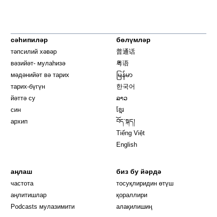
сәһипиләр
бөлүмләр
тәпсилий хәвәр
普通话
вәзийәт- мулаһизә
粤语
мәдәнийәт вә тарих
မြန်မာ
тарих-бүгүн
한국어
йәттә су
ລາວ
син
ខ្មែរ
архип
བོད་སྐད།
Tiếng Việt
English
аңлаш
биз бу йәрдә
частота
тосуқлиридин өтүш
Opens in new window
аңлитишлар
қораллири
Podcasts мулазимити
алақилишиң