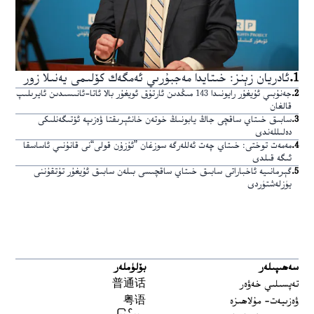
1
.
ئادريان زېنز: خىتايدا مەجبۇرىي ئەمگەك كۆلىمى يەنىلا زور
2
.
جەنۇبىي ئۇيغۇر رايونىدا 143 مىڭدىن ئارتۇق ئويغۇر بالا ئاتا-ئانىسىدىن ئايرىلىپ
قالغان
3
.
سابىق خىتاي ساقچى جاڭ يابونىڭ خوتەن خانئېرىقتا ۋەزىپە ئۆتىگەنلىكى
دەلىللەندى
4
.
مەمەت توختى: خىتاي چەت ئەللەرگە سوزغان ”ئۇزۇن قولى“نى قانۇنىي ئاساسقا
ئىگە قىلدى
5
.
گېرمانىيە ئاخباراتى سابىق خىتاي ساقچىسى بىلەن سابىق ئۇيغۇر تۇتقۇننى
يۈزلەشتۈردى
سەھىپىلەر
بۆلۈملەر
تەپسىلىي خەۋەر
普通话
ۋەزىيەت- مۇلاھىزە
粤语