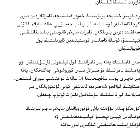
نازارەت ئاستىغا ئېلىنغان.
رادىئومىز خىتايچە بولۆمىنىڭ خەۋەر قىلىشىچە، نامزاتلاردىن بىرى
كوچا ئاھالىلەر كومىتېتىغا ئاپىرىلىپ مەجبۇرىي ھالدا سايلام قانۇنى
ھەققىدە دەرس بېرىلگەن. نامزات سايلام قانۇنىنى بىلىدىغانلىقىنى
ئېيتسىمۇ، ئۇنىڭ ئاھالىلەر كومىتېتىدىن ئايرىلىشىغا يول
قويۇلمىغان.
خەن فامىلىلىك يەنە بىر نامزاتنىڭ قول تېلېفونى تارتىۋېلىنغان. ۋۇ
پەمىلىك نامزاتنىڭ مۇخبىرلار بىلەن كۆرۈشۈشى چەكلەنگەن. يەنە
بىر نەپىرى بولسا ساقچىخانىدا 14 سائەت توختىتىپ سوراق قىلىنغان.
خىتاينىڭ گۇاڭجۇ شەھىرىدە ئالدىنقى كۈنى ئۆتكۈزۈلگەن بىر
سايلامدا، گو فامىلىلىك مۇستەقىل نامزات ئۇتۇپ چىققان.
كۆزەتكۈچىلەر نۆۋەتتە باش كۆتۈرۈۋاتقان سايلام ماجىرالىرىنىڭ
بۇنىڭدىن كېيىن تېخىمۇ كېڭىيىدىغانلىقىنى ۋە
ئۆتكۈرلىشىدىغانلىقىنى ئىلگىرى سۈرمەكتە.