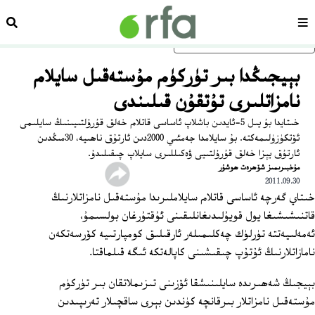
سەھىپە
ئىزد
ئاساسلىق مەزمۇنغا ئاتلاڭ
بېيجىڭدا بىر تۈركۈم مۇستەقىل سايلام
نامزاتلىرى تۇتقۇن قىلىندى
خىتايدا بۇ يىل 5-ئايدىن باشلاپ ئاساسى قاتلام خەلق قۇرۇلتىيىنىڭ سايلىمى
ئۆتكۈزۈلىمەكتە. بۇ سايلامدا جەمئىي 2000دىن ئارتۇق ناھىيە، 30مىڭدىن
ئارتۇق يېزا خەلق قۇرۇلتىيى ۋەكىللىرى سايلاپ چىقىلىدۇ.
مۇخبىرىمىز شۆھرەت ھوشۇر
2011.09.30
خىتاي گەرچە ئاساسى قاتلام سايلاملىرىدا مۇستەقىل نامزاتلارنىڭ
قاتنىشىشىغا يول قويۇلىدىغانلىقىنى ئۇقتۇرغان بولسىمۇ،
ئەمەلىيەتتە تۈرلۈك چەكلىمىلەر ئارقىلىق كومپارتىيە كۆرسەتكەن
نامازاتلارنىڭ ئۇتۇپ چىقىشىنى كاپالەتكە ئىگە قىلماقتا.
بېيجىڭ شەھىرىدە سايلىنىشقا ئۆزىنى تىزىملاتقان بىر تۈركۈم
مۇستەقىل نامزاتلار بىرقانچە كۈندىن بېرى ساقچىلار تەرىپىدىن