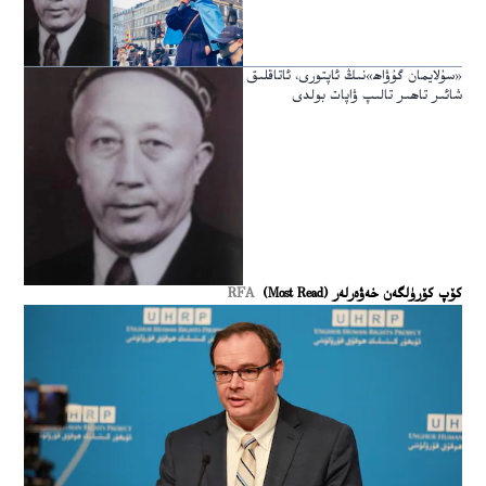
«سۇلايمان گۇۋاھ»نىڭ ئاپتورى، ئاتاقلىق
شائىر تاھىر تالىپ ۋاپات بولدى
كۆپ كۆرۈلگەن خەۋەرلەر (Most Read)
RFA