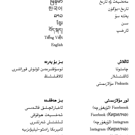
مەدەنىيەت ۋە تارىخ
မြန်မာ
تارىخ-بۈگۈن
한국어
يەتتە سۇ
ລາວ
سىن
ខ្មែរ
ئارخىپ
བོད་སྐད།
Tiếng Việt
English
ئاڭلاش
بىز بۇ يەردە
 window
چاستوتا
توسۇقلىرىدىن ئۆتۈش قوراللىرى
ئاڭلىتىشلار
ئالاقىلىشىڭ
Podcasts مۇلازىمىتى
تور مۇلازىمىتى
بىز ھەققىدە
Opens in new window
Faceboook (ئۇيغۇرچە)
ئاخباراتچىلىق قائىدىسى
Opens in new window
Facebook (Кирилчә)
شەخسىيەت ھوقۇقى
Opens in new window
Instagram (ئۇيغۇرچە)
ئىشلىتىش شەرتلىرى
Opens in new window
Instagram (Кирилчә)
ئامېرىكا رادىئو-تېلېۋىزىيە