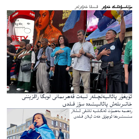
ﻣﯘﻧﺎﺳﯩﯟﻩﺗﻠﯩﻚ ﺧﻪﯞﻩﺭ
قىسقا خەۋەرلەر
ئۇيغۇر پائالىيەتچىلەر تىبەت قەھرىمانى لوبگا راڭزېننى
خاتىرىلەش پائالىيىتىدە سۆز قىلدى
رەھىمە مەھمۇت ئەنگىلىيە تاشقى ئىشلار
مىنىستىرىغا ئوچۇق خەت ئېلان قىلدى