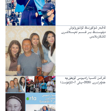
ئەكبەر شۈكۈرنىڭ ئۆلتۈرۈلۈش
دېلوسىنىڭ بىر قىسىم تەپسىلاتلىرى
ئاشكارىلاندى
ئەركىن ئاسىيا رادىيوسى ئۇيغۇرچە
خەۋەرلىرى (2026-يىلى 7-ئاۋغۇست)