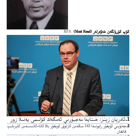
كۆپ كۆرۈلگەن خەۋەرلەر (Most Read)
RFA
1
.
ئادريان زېنز: خىتايدا مەجبۇرىي ئەمگەك كۆلىمى يەنىلا زور
2
.
جەنۇبىي ئۇيغۇر رايونىدا 143 مىڭدىن ئارتۇق ئويغۇر بالا ئاتا-ئانىسىدىن ئايرىلىپ
قالغان