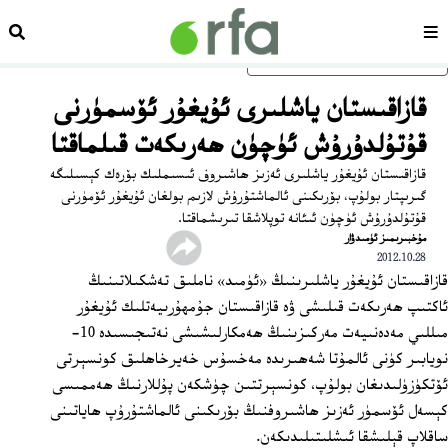
سەھىپە
ئىزد
ئاساسلىق مەزمۇنغا ئاتلاڭ
قازاقىستان ياشلىرى ئۇيغۇر ئۆسمۈرنى
قۇتۇلدۇرۇش ئۈچۈن ھەرىكەت قىلماقتا
قازاقىستان ئۇيغۇر ياشلىرى ئەزىز ھاشىروف ئىسىملىك بۆرەك كېسىلىگە
گىرىپتار بولۇپ، بۆرىكىنى ئالماشتۇرۇش لازىم بولغان ئۇيغۇر ئۆمۈرنى
قۇتۇلدۇرۇش ئۈچۈن ئىئانە توپلاشقا تىرىشماقتا.
مۇخبىرىمىز ئۈمىدۋار
2012.10.28
قازاقىستان ئۇيغۇر ياشلىرىنىڭ «ئۈمىد» ناملىق تەشكىلاتىنىڭ
ئاكتىپ ھەرىكەت قىلىشى ۋە قازاقىستان جۇمھۇرىيەتلىك ئۇيغۇر
مىللىي مەدەنىيەت مەركىزىنىڭ ھەمكارلىشىشى نەتىجىسىدە 10-
نويابىر كۈنى ئالمۇتا شەھىرىدە مەخسۇس خەيرخاھلىق كونسېرتى
ئۆتكۈزۈلىدىغان بولۇپ، كونسېرتتىن چۈشكەن پۇللارنىڭ ھەممىسى
كېسەل ئۆسمۈر ئەزىز ھاشىروفنىڭ بۆرىكىنى ئالماشتۇرۇپ ھاياتىنى
ساقلاپ قېلىشقا ئىشلىتىلىدىكەن.