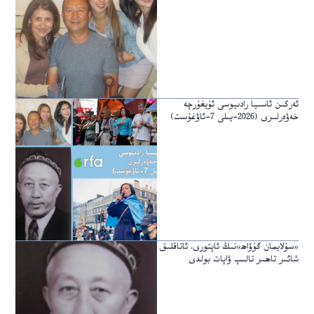
ئەركىن ئاسىيا رادىيوسى ئۇيغۇرچە
خەۋەرلىرى (2026-يىلى 7-ئاۋغۇست)
«سۇلايمان گۇۋاھ»نىڭ ئاپتورى، ئاتاقلىق
شائىر تاھىر تالىپ ۋاپات بولدى