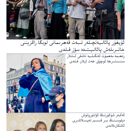
ئۇيغۇر پائالىيەتچىلەر تىبەت قەھرىمانى لوبگا راڭزېننى
خاتىرىلەش پائالىيىتىدە سۆز قىلدى
رەھىمە مەھمۇت ئەنگىلىيە تاشقى ئىشلار
مىنىستىرىغا ئوچۇق خەت ئېلان قىلدى
ئەكبەر شۈكۈرنىڭ ئۆلتۈرۈلۈش
دېلوسىنىڭ بىر قىسىم تەپسىلاتلىرى
ئاشكارىلاندى