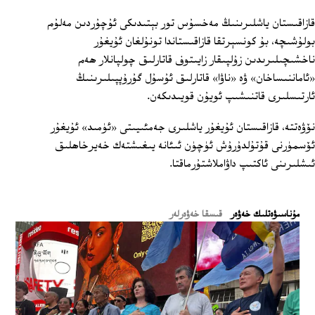
قازاقىستان ياشلىرىنىڭ مەخسۇس تور بېتىدىكى ئۇچۇردىن مەلۇم
بولۇشىچە، بۇ كونسېرتقا قازاقىستاندا تونۇلغان ئۇيغۇر
ناخشىچىلىرىدىن زۇلپىقار زايىتوف قاتارلىق چولپانلار ھەم
«ئاماننىساخان» ۋە «ناۋا» قاتارلىق ئۇسۇل گۇرۇپپىلىرىنىڭ
ئارتىسلىرى قاتنىشىپ ئويۇن قويىدىكەن.
نۆۋەتتە، قازاقىستان ئۇيغۇر ياشلىرى جەمئىيىتى «ئۈمىد» ئۇيغۇر
ئۆسمۈرنى قۇتۇلدۇرۇش ئۈچۈن ئىئانە يىغىشتەك خەيرخاھلىق
ئىشلىرىنى ئاكتىپ داۋاملاشتۇرماقتا.
ﻣﯘﻧﺎﺳﯩﯟﻩﺗﻠﯩﻚ ﺧﻪﯞﻩﺭ
قىسقا خەۋەرلەر