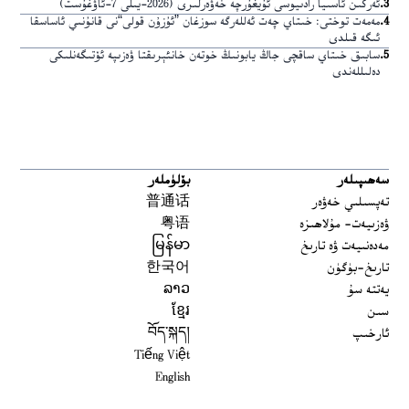
3
.
ئەركىن ئاسىيا رادىيوسى ئۇيغۇرچە خەۋەرلىرى (2026-يىلى 7-ئاۋغۇست)
4
.
مەمەت توختى: خىتاي چەت ئەللەرگە سوزغان ”ئۇزۇن قولى“نى قانۇنىي ئاساسقا
ئىگە قىلدى
5
.
سابىق خىتاي ساقچى جاڭ يابونىڭ خوتەن خانئېرىقتا ۋەزىپە ئۆتىگەنلىكى
دەلىللەندى
سەھىپىلەر
بۆلۈملەر
تەپسىلىي خەۋەر
普通话
ۋەزىيەت- مۇلاھىزە
粤语
مەدەنىيەت ۋە تارىخ
မြန်မာ
تارىخ-بۈگۈن
한국어
يەتتە سۇ
ລາວ
سىن
ខ្មែរ
ئارخىپ
བོད་སྐད།
Tiếng Việt
English