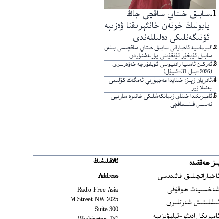
1
.
سابىق خىتاي ساقچى جاڭ
يابونىڭ خوتەن خانئېرىقتا ۋەزىپە
ئۆتىگەنلىكى دەلىللەندى
2
.
گېرمانىيە ئاخباراتى سابىق خىتاي ساقچىسى بىلەن
سابىق ئۇيغۇر تۇتقۇننى يۈزلەشتۈردى
3
.
ئەركىن ئاسىيا رادىيوسى ئۇيغۇرچە خەۋەرلىرى
(2026-يىل 31-ئىيۇل)
4
.
ئادريان زېنز: خىتايدا مەجبۇرىي ئەمگەك كۆلىمى
يەنىلا زور
5
.
ئامېرىكىدا خىتاي زىيانكەشلىكى خاتىرە سارىيى
تەسىس قىلىنماقچى
ئالاقىلىشىڭ
ىز ھەققىدە
Ope
اخباراتچىلىق قائىدىسى
Address
Open
ەخسىيەت ھوقۇقى
Radio Free Asia
2025 M Street NW
Op
ىشلىتىش شەرتلىرى
Suite 300
Opens
امېرىكا رادىئو-تېلېۋىزىيە