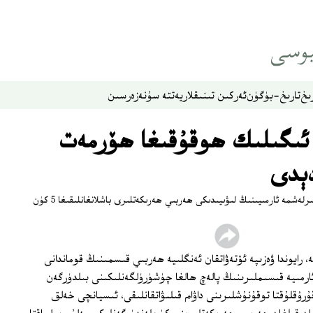
ىخ
تارىخ-بۈگۈن
ئەركىن تىنىقلار
يەتتە سۇ
نەزەر
سىن
 ئىگىلىك ھوقۇقىغا ھۆرمەت
ېدى
ئامېرىكا، فرانسىيە، ئەنگلىيە باشچىلىقىدىكى بىرلەشمە ئارمىيىنىڭ لىۋىيىدىكى ھەربىي ھەرىكەتلىرى باشلانغانلىقىغا 5 كۈن
 رايوندا ۋەزىپە ئۆتەۋاتقان ئەنگلىيە ھەربىي قىسمىنىڭ قوماندانى
ا ئارمىيە قىسىملىرىنىڭ پالەچ ھالغا چۈشۈرۈلگەنلىكىنى بىلدۈرگەن
رۇقلۇقتا توقۇنۇشلىرىنى داۋام قىلىۋاتقانلىقى، ئىسيانچى خەلق