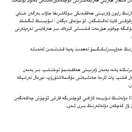
 قىلغان ھەربىي ھەرىكەتلىرىنى كۈچلەندۈرگەنلىكى مەلۇم بولماقتا.
ارنىڭ رايون ۋەزىيىتى ھەققىدىكى سوئاللىرىغا جاۋاب بەرگەن خىتاي
قۇقىنى قايتا تەكىتلىگەن. ئۇ مۇنداق دېگەن : لىۋىيىنىڭ ئىگىلىك
لۈكىگە چوقۇم ھۆرمەت قىلىنىشى كېرەك. بىز ھەرقايسى تەرەپلەرنى
نلارنىڭ خەۋپسىزلىكىگىمۇ تەھدىت پەيدا قىلىشىدىن ئەندىشە
ىرلىكتە يەنە، يەمەن ۋەزىيىتى ھەققىدىمۇ توختىلىپ، بىز يەمەن
قىلىپ، پات ئارىدا جەمئىيەتنى مۇقىملاشتۇرۇپ، نورمال تەرتىپكە
ن.
خىتاي بىرلەشكەن دۆلەتلەر تەشكىلاتىدا 12 دۆلەتنىڭ لىۋىيىدە كازافىي كۈچلىرىگە قارشى ئۇچۇش چەكلەنگەن
ىن ۋاز كەچكەن دۆلەتلەرنىڭ بىرى ئىدى.