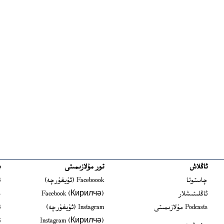
ئاڭلاش
تور مۇلازىمىتى
ب
ns in new window
چاستوتا
Faceboook (ئۇيغۇرچە)
ئ
s in new window
ئاڭلىتىشلار
Facebook (Кирилчә)
ش
ens in new window
Podcasts مۇلازىمىتى
Instagram (ئۇيغۇرچە)
ئ
 in new window
Instagram (Кирилчә)
ئ