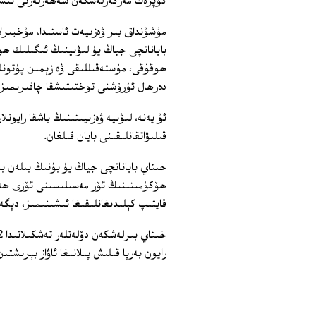
كۆپرەك مەركەزلەشكەن شەھەرلەرنى نىشان
مۇشۇنداق بىر ۋەزىيەت ئاستىدا، مۇخبىرل
باياناتچى جياڭ يۈ لىۋىينىڭ ئىگىلىك ھو
ھوقۇقى، مۇستەقىللىقى ۋە زېمىن پۈتۈن
دەرھال ئۇرۇشنى توختىتىشقا چاقىرىمىز.
ئۇ يەنە، لىۋىيە ۋەزىيىتىنىڭ باشقا رايو
قىلىۋاتقانلىقىنى بايان قىلغان.
خىتاي باياناتچى جياڭ يۈ بۇنىڭ بىلەن ب
ھۆكۈمىتىنىڭ ئۆز مەسىلىسىنى ئۆزى ھەل 
قايتىپ كېلىدىغانلىقىغا ئىشىنىمىز، دېگە
رايون بەرپا قىلىش پىلانىغا ئاۋاز بېرىشت