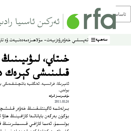
ئاساسلىق مەزمۇنغا ئاتلاڭ
سەھىپە
تەپسىلىي خەۋەر
ۋەزىيەت- مۇلاھىزە
مەدەنىيەت ۋە تار
سەھىپە
خىتاي، لىۋىيىنىڭ
قىلىنىشى كېرەك د
بولدى.
مۇخبىرىمىز ئىرادە
2011.03.24
بىرلەشمە ئاگېنتلىقىنىڭ خەۋەر قىلىشىچە،
بۈگۈن بەرگەن باياناتىدا كازافىينىڭ ھاۋ
بولسىمۇ، ئەمما كازافىي قىسىملىرىنىڭ قۇ