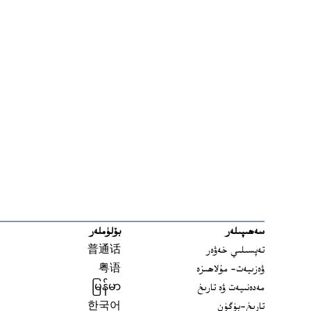
سەھىپىلەر
بۆلۈملەر
تەپسىلىي خەۋەر
普通话
ۋەزىيەت- مۇلاھىزە
粤语
مەدەنىيەت ۋە تارىخ
မြန်မာ
تارىخ-بۈگۈن
한국어