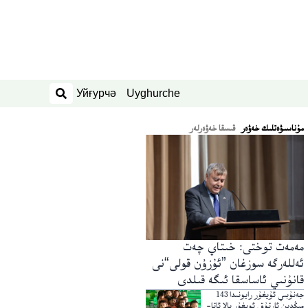
Уйғурчә
Uyghurche
ئىزدەش
ﻣﯘﻧﺎﺳﯩﯟﻩﺗﻠﯩﻚ ﺧﻪﯞﻩﺭ
قىسقا خەۋەرلەر
مەمەت توختى: خىتاي چەت
ئەللەرگە سوزغان ”ئۇزۇن قولى“نى
قانۇنىي ئاساسقا ئىگە قىلدى
جەنۇبىي ئۇيغۇر رايونىدا 143
مىڭدىن ئارتۇق ئويغۇر بالا ئاتا-