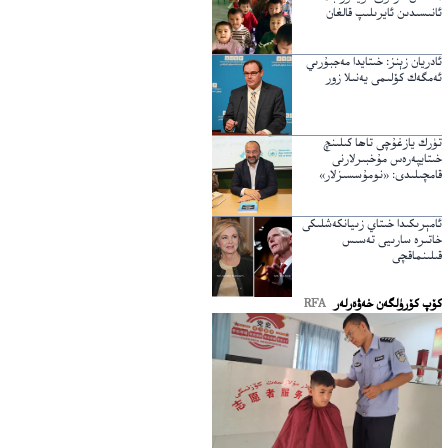
ئانىسىدىن ئايرىلىپ قالغان
ئادريان زېنز: خىتايدا مەجبۇرىي
ئەمگەك كۆلىمى يەنىلا زور
تۈرك يازغۇچى تاھا كىلىنچ
خىتايپەرەس مۇخبىرلارنى
قامچىلىدى: «نومۇسسىزلار»
ئامېرىكىدا خىتاي زىيانكەشلىكى
خاتىرە سارىيى تەسىس
قىلىنماقچى
كۆپ كۆرۈلگەن خەۋەرلەر
RFA