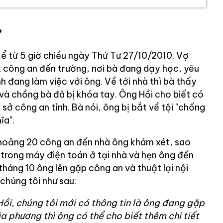
?
kể từ 5 giờ chiều ngày Thứ Tư 27/10/2010. Vợ
t công an đến trường, nơi bà đang dạy học, yêu
h đang làm việc với ông. Về tới nhà thì bà thấy
và chồng bà đã bị khóa tay. Ông Hồi cho biết có
sở công an tỉnh. Bà nói, ông bị bắt về tội "chống
ĩa".
hoảng 20 công an đến nhà ông khám xét, sao
 trong máy điện toán ở tại nhà và hẹn ông đến
tháng 10 ông lên gặp công an và thuật lại nội
chúng tôi như sau:
ồi, chúng tôi mới có thông tin là ông đang gặp
a phương thì ông có thể cho biết thêm chi tiết