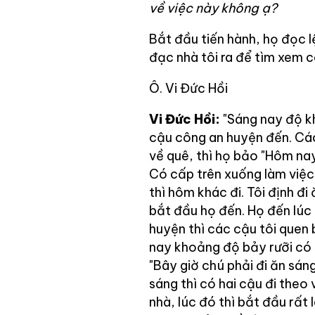
về việc này không ạ?
Bắt đầu tiến hành, họ đọc l
đạc nhà tôi ra để tìm xem c
Ô. Vi Đức Hồi
Vi Đức Hồi:
"Sáng nay độ kh
cậu công an huyện đến. Các 
về quê, thì họ bảo "Hôm nay
Có cấp trên xuống làm việc."
thì hôm khác đi. Tôi định đi
bắt đầu họ đến. Họ đến lúc
huyện thì các cậu tôi quen 
nay khoảng độ bảy rưỡi có c
"Bây giờ chú phải đi ăn sáng.
sáng thì có hai cậu đi theo 
nhà, lúc đó thì bắt đầu rất