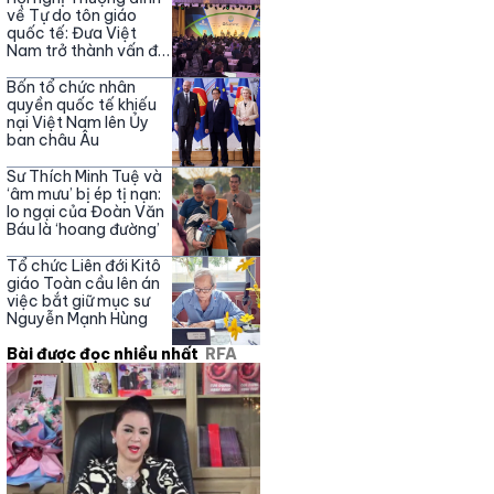
về Tự do tôn giáo
quốc tế: Đưa Việt
Nam trở thành vấn đề
trọng tâm
Bốn tổ chức nhân
quyền quốc tế khiếu
nại Việt Nam lên Ủy
ban châu Âu
Sư Thích Minh Tuệ và
‘âm mưu’ bị ép tị nạn:
lo ngại của Đoàn Văn
Báu là ‘hoang đường’
Tổ chức Liên đới Kitô
giáo Toàn cầu lên án
việc bắt giữ mục sư
Nguyễn Mạnh Hùng
Bài được đọc nhiều nhất
RFA