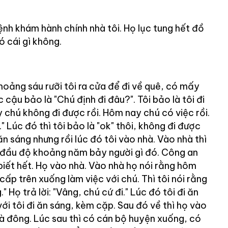
ệnh khám hành chính nhà tôi. Họ lục tung hết đồ
ó cái gì không.
oảng sáu rưỡi tôi ra cửa để đi về quê, có mấy
cậu bảo là "Chú định đi đâu?". Tôi bảo là tôi đi
 chú không đi được rồi. Hôm nay chú có việc rồi.
 Lúc đó thì tôi bảo là "ok" thôi, không đi được
 ăn sáng nhưng rồi lúc đó tôi vào nhà. Vào nhà thì
 đầu độ khoảng năm bảy người gì đó. Công an
biết hết. Họ vào nhà. Vào nhà họ nói rằng hôm
ấp trên xuống làm việc với chú. Thì tôi nói rằng
" Họ trả lời: "Vâng, chú cứ đi." Lúc đó tôi đi ăn
với tôi đi ăn sáng, kèm cặp. Sau đó về thì họ vào
 là đông. Lúc sau thì có cán bộ huyện xuống, có