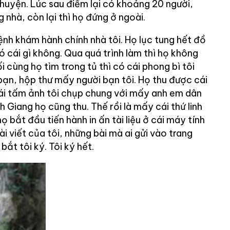
n huyện. Lúc sau điểm lại có khoảng 20 người,
nhà, còn lại thì họ đứng ở ngoài.
ệnh khám hành chính nhà tôi. Họ lục tung hết đồ
ó cái gì không. Qua quá trình làm thì họ không
i cùng họ tìm trong tủ thì có cái phong bì tôi
bạn, hộp thư mấy người bạn tôi. Họ thu được cái
cái tấm ảnh tôi chụp chung với mấy anh em dân
Giang họ cũng thu. Thế rồi là mấy cái thứ linh
họ bắt đầu tiến hành in ấn tài liệu ở cái máy tính
i viết của tôi, những bài mà ai gửi vào trang
 bắt tôi ký. Tôi ký hết.