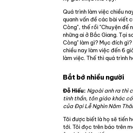
Quá trình làm việc chiều n
quanh vấn đề các bài viết 
Còng", thế rồi "Chuyện để n
những ai ở Bắc Giang. Tại s
Còng" làm gì? Mục đích gì?
chiều nay làm việc đến 6 gi
làm việc. Thế thì quá trình 
Bắt bớ nhiều người
Đỗ Hiếu:
Ngoài anh ra thì 
tinh thần, tôn giáo khác có
của Đại Lễ Nghìn Năm Thă
Tôi được biết là họ sẽ tiến 
tới. Tôi đọc trên báo trên 