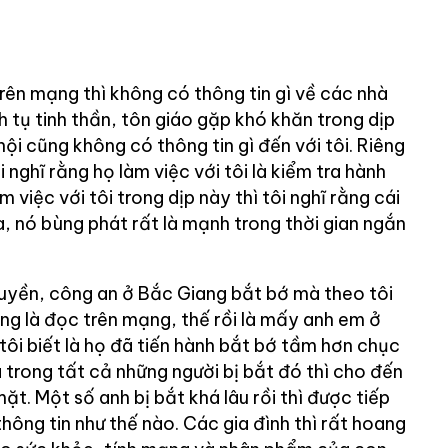
rên mạng thì không có thông tin gì về các nhà
h tụ tinh thần, tôn giáo gặp khó khăn trong dịp
ội cũng không có thông tin gì đến với tôi. Riêng
i nghĩ rằng họ làm việc với tôi là kiểm tra hành
m việc với tôi trong dịp này thì tôi nghĩ rằng cái
a, nó bùng phát rất là mạnh trong thời gian ngắn
quyền, công an ở Bắc Giang bắt bớ mà theo tôi
ng là đọc trên mạng, thế rồi là mấy anh em ở
 tôi biết là họ đã tiến hành bắt bớ tầm hơn chục
à trong tất cả những người bị bắt đó thì cho đến
t. Một số anh bị bắt khá lâu rồi thì được tiếp
 thông tin như thế nào. Các gia đình thì rất hoang