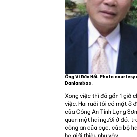
Ông Vi Đức Hồi. Photo courtesy 
Danlambao.
Xong việc thì đã gần 1 giờ c
việc. Hai rưỡi tôi có mặt ở
của Công An Tỉnh Lạng Sơn.
quen một hai người ở đó, tr
công an của cục, của bộ hay
họ giới thiệu như vậy.