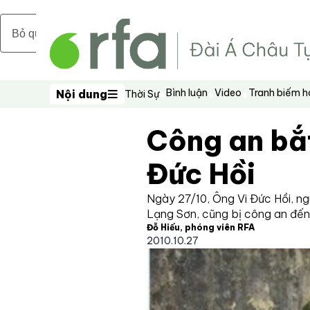
Bỏ qua nội dung chính
Bình luận
Video
Tranh biếm 
Nội dung
Thời Sự
Nội dung
Công an bắ
Đức Hồi
Ngày 27/10, Ông Vi Đức Hồi, n
Lạng Sơn, cũng bị công an đến
Đỗ Hiếu, phóng viên RFA
2010.10.27