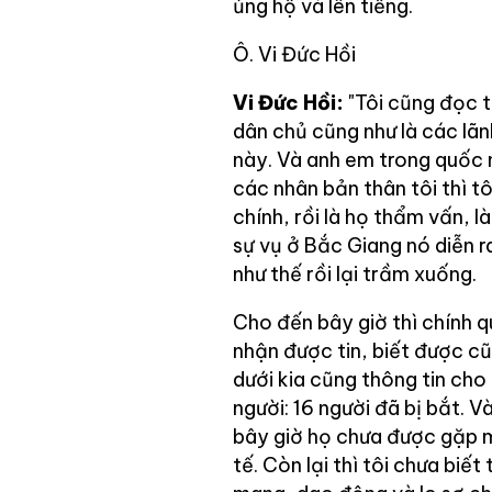
ủng hộ và lên tiếng.
Ô. Vi Đức Hồi
Vi Đức Hồi:
"Tôi cũng đọc t
dân chủ cũng như là các lãn
này. Và anh em trong quốc n
các nhân bản thân tôi thì tô
chính, rồi là họ thẩm vấn, là
sự vụ ở Bắc Giang nó diễn r
như thế rồi lại trầm xuống.
Cho đến bây giờ thì chính 
nhận được tin, biết được cũ
dưới kia cũng thông tin cho
người: 16 người đã bị bắt. V
bây giờ họ chưa được gặp mặ
tế. Còn lại thì tôi chưa biết