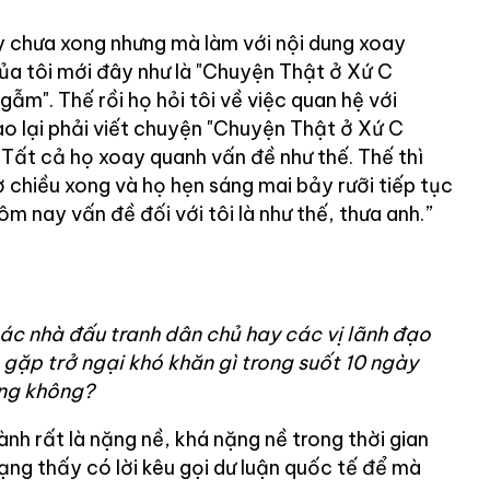
ay chưa xong nhưng mà làm với nội dung xoay
của tôi mới đây như là "Chuyện Thật ở Xứ C
gẫm". Thế rồi họ hỏi tôi về việc quan hệ với
ao lại phải viết chuyện "Chuyện Thật ở Xứ C
 Tất cả họ xoay quanh vấn đề như thế. Thế thì
ờ chiều xong và họ hẹn sáng mai bảy rưỡi tiếp tục
hôm nay vấn đề đối với tôi là như thế, thưa anh.”
các nhà đấu tranh dân chủ hay các vị lãnh đạo
 gặp trở ngại khó khăn gì trong suốt 10 ngày
ng không?
hành rất là nặng nề, khá nặng nề trong thời gian
mạng thấy có lời kêu gọi dư luận quốc tế để mà