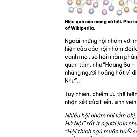
Hiệu quả của mạng xã hội. Phot
of Wikipedia.
Ngoài những hội nhóm với m
hiện của các hội nhóm đối k
cạnh một số hội nhằm phản 
quan tâm, như “Hoàng Sa – 
những người hoảng hốt vì di
Như”…
Tuy nhiên, chiếm ưu thế hiệ
nhận xét của Hiền, sinh viê
Nhiều hội nhảm nhí lắm chị.
Hà Nội” rất ít người join nh
“Hội thích ngủ muộn buổi s