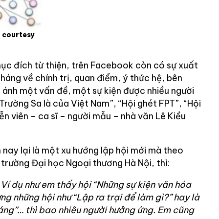
o courtesy
ục đích từ thiện, trên Facebook còn có sự xuất
háng về chính trị, quan điểm, ý thức hệ, bên
ánh một vấn đề, một sự kiện được nhiều người
Trường Sa là của Việt Nam”, “Hội ghét FPT”, “Hội
ễn viên – ca sĩ – người mẫu – nhà văn Lê Kiều
n nay lại là một xu hướng lập hội mới mà theo
n trường Đại học Ngoại thương Hà Nội, thì:
 Ví dụ như em thấy hội “Những sự kiện văn hóa
ưng những hội như “Lập ra trại để làm gì?” hay là
áng”… thì bao nhiêu người hưởng ứng. Em cũng