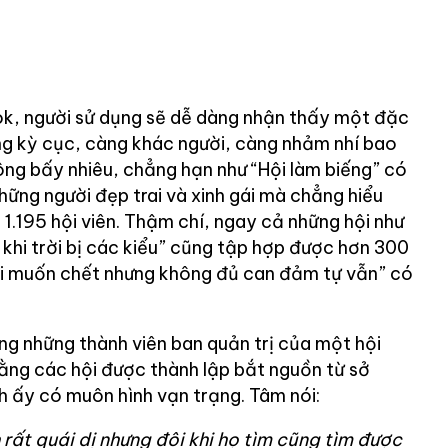
k, người sử dụng sẽ dễ dàng nhận thấy một đặc
àng kỳ cục, càng khác người, càng nhảm nhí bao
đông bấy nhiêu, chẳng hạn như “Hội làm biếng” có
những người đẹp trai và xinh gái mà chẳng hiểu
1.195 hội viên. Thậm chí, ngay cả những hội như
khi trời bị các kiểu” cũng tập hợp được hơn 300
ời muốn chết nhưng không đủ can đảm tự vẫn” có
ng những thành viên ban quản trị của một hội
ng các hội được thành lập bắt nguồn từ sở
ch ấy có muôn hình vạn trạng. Tâm nói:
rất quái dị nhưng đôi khi họ tìm cũng tìm được