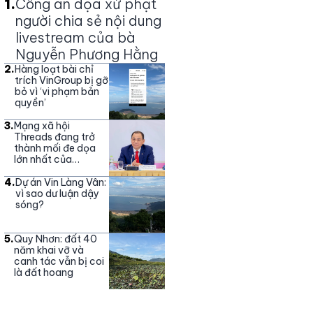
1
.
Công an dọa xử phạt
người chia sẻ nội dung
livestream của bà
Nguyễn Phương Hằng
2
.
Hàng loạt bài chỉ
trích VinGroup bị gỡ
bỏ vì ‘vi phạm bản
quyền’
3
.
Mạng xã hội
Threads đang trở
thành mối đe dọa
lớn nhất của
Vingroup
4
.
Dự án Vin Làng Vân:
vì sao dư luận dậy
sóng?
5
.
Quy Nhơn: đất 40
năm khai vỡ và
canh tác vẫn bị coi
là đất hoang