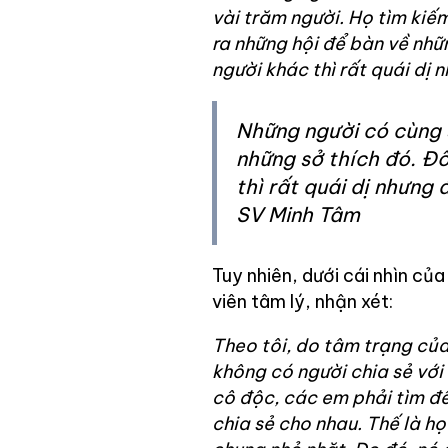
vài trăm người. Họ tìm kiếm
ra những hội để bàn về nhữn
người khác thì rất quái dị 
Những người có cùng s
những sở thích đó. Đô
thì rất quái dị nhưng đ
SV Minh Tâm
Tuy nhiên, dưới cái nhìn củ
viên tâm lý, nhận xét:
Theo tôi, do tâm trạng của
không có người chia sẻ với
cô độc, các em phải tìm đ
chia sẻ cho nhau. Thế là họ