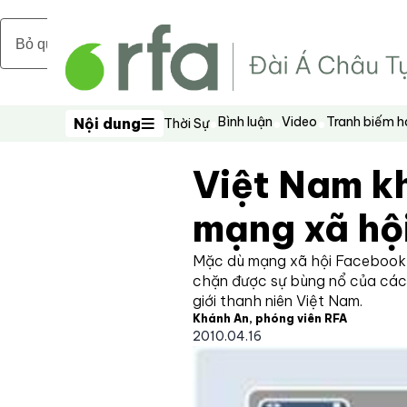
Bỏ qua nội dung chính
Bình luận
Video
Tranh biếm 
Nội dung
Thời Sự
Nội dung
Việt Nam k
mạng xã hội
Mặc dù mạng xã hội Facebook 
chặn được sự bùng nổ của các 
giới thanh niên Việt Nam.
Khánh An, phóng viên RFA
2010.04.16