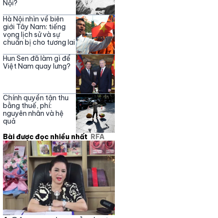
Nội?
Hà Nội nhìn về biên
giới Tây Nam: tiếng
vọng lịch sử và sự
chuẩn bị cho tương lai
Hun Sen đã làm gì để
Việt Nam quay lưng?
Chính quyền tận thu
bằng thuế, phí:
nguyên nhân và hệ
quả
Bài được đọc nhiều nhất
RFA