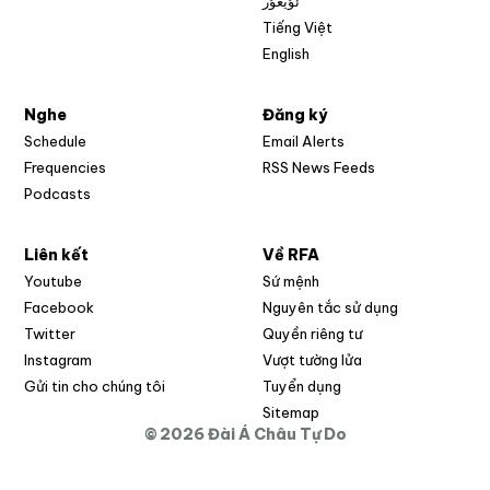
ئۇيغۇر
Tiếng Việt
English
Nghe
Đăng ký
Schedule
Email Alerts
Opens in new w
Frequencies
RSS News Feeds
Podcasts
Liên kết
Về RFA
Opens in new window
Youtube
Sứ mệnh
Opens in new window
Facebook
Nguyên tắc sử dụng
Opens in new window
Twitter
Quyền riêng tư
Opens in new window
Instagram
Vượt tường lửa
Opens in new window
Gửi tin cho chúng tôi
Tuyển dụng
Opens in new window
Sitemap
© 2026 Đài Á Châu Tự Do