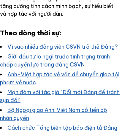
tăng cường tính cách minh bạch, sự hiểu biết
và hợp tác với người dân.
Theo dòng thời sự:
Vì sao nhiều đảng viên CSVN trả thẻ Đảng?
Giới đầu tư lo ngại trước tình trạng tranh
chấp quyền lực trong đảng CSVN
Anh–Việt hợp tác về vấn đề chuyển giao tội
phạm về nước
Mạn đàm với tác giả "Đổi mới Đảng để tránh
sụp đổ!"
Bộ Ngoại giao Anh: Việt Nam có tiến bộ
nhân quyền
Cách chức Tổng biên tập báo điện tử Đảng