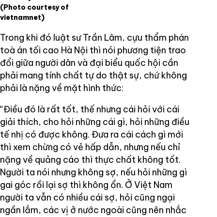
(Photo courtesy of
vietnamnet)
Trong khi đó luật sư Trần Lâm, cựu thẩm phán
toà án tối cao Hà Nội thì nói phương tiện trao
đổi giữa người dân và đại biểu quốc hội cần
phải mang tính chất tự do thật sự, chứ không
phải là nặng về mặt hình thức:
“Điều đó là rất tốt, thế nhưng cái hỏi với cái
giải thích, cho hỏi những cái gì, hỏi những điều
tế nhị có được không. Đưa ra cái cách gì mới
thì xem chừng có vẻ hấp dẫn, nhưng nếu chỉ
nặng về quảng cáo thì thực chất không tốt.
Người ta nói nhưng không sợ, nếu hỏi những gì
gai góc rồi lại sợ thì không ổn. Ở Việt Nam
người ta vẫn có nhiều cái sợ, hỏi cũng ngại
ngần lắm, các vị ở nước ngoài cũng nên nhắc