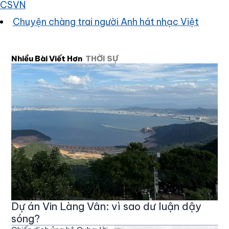
CSVN
Chuyện chàng trai người Anh hát nhạc Việt
Nhiều Bài Viết Hơn
THỜI SỰ
Dự án Vin Làng Vân: vì sao dư luận dậy
sóng?