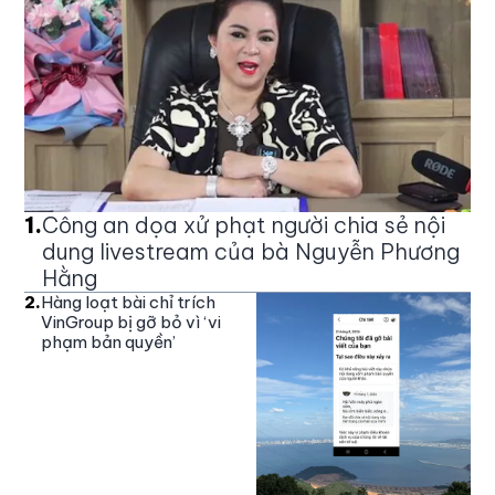
1
.
Công an dọa xử phạt người chia sẻ nội
dung livestream của bà Nguyễn Phương
Hằng
2
.
Hàng loạt bài chỉ trích
VinGroup bị gỡ bỏ vì ‘vi
phạm bản quyền’