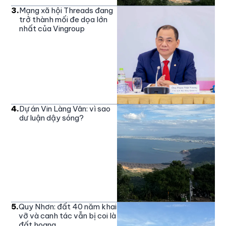
3
.
Mạng xã hội Threads đang
trở thành mối đe dọa lớn
nhất của Vingroup
4
.
Dự án Vin Làng Vân: vì sao
dư luận dậy sóng?
5
.
Quy Nhơn: đất 40 năm khai
vỡ và canh tác vẫn bị coi là
đất hoang