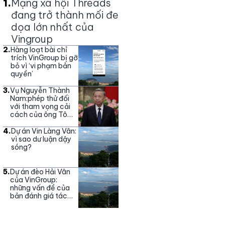
1
.
Mạng xã hội Threads
đang trở thành mối đe
dọa lớn nhất của
Vingroup
2
.
Hàng loạt bài chỉ
trích VinGroup bị gỡ
bỏ vì ‘vi phạm bản
quyền’
3
.
Vụ Nguyễn Thành
Nam:phép thử đối
với tham vọng cải
cách của ông Tô
Lâm
4
.
Dự án Vin Làng Vân:
vì sao dư luận dậy
sóng?
5
.
Dự án đèo Hải Vân
của VinGroup:
những vấn đề của
bản đánh giá tác
động môi trường