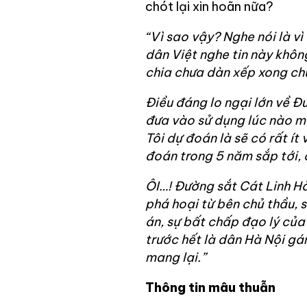
chót lại xin hoãn nữa?
“Vì sao vậy? Nghe nói là vì
dân Việt nghe tin này khôn
chia chưa dàn xếp xong chứ
Điều đáng lo ngại lớn về 
đưa vào sử dụng lúc nào mà
Tôi dự đoán là sẽ có rất ít
đoán trong 5 năm sắp tới, 
ÔI…! Đường sắt Cát Linh Hà
phá hoại từ bên chủ thầu, 
án, sự bất chấp đạo lý của
trước hết là dân Hà Nội gán
mang lại.”
Thông tin mâu thuẫn