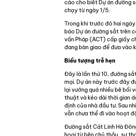
cáo cho biết Dự án đường sắ
chạy từ ngày 1/5.
Trong khi trước đó hai ngà
báo Dự án đường sắt trên c
vấn Pháp (ACT) cấp giấy ch
đang bàn giao để đưa vào k
Biểu tượng trễ hẹn
Đây là lần thứ 10, đường sắ
mại. Dự án này trước đây đ
lại vướng quá nhiều bê bối 
thuật và kéo dài thời gian
định của nhà đầu tư. Sau nh
vẫn chưa thể đi vào hoạt đ
Đường sắt Cát Linh Hà Đông,
hoại từ bên chủ thầu, sự t