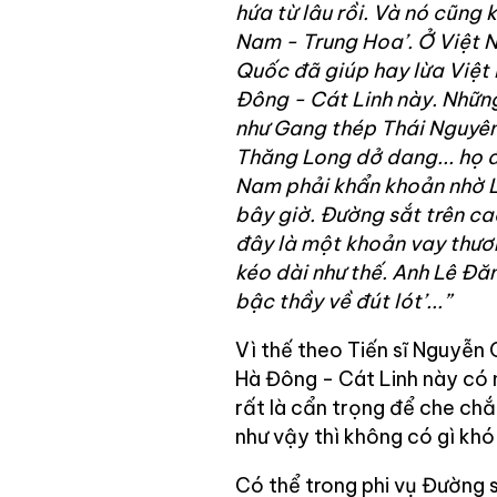
hứa từ lâu rồi. Và nó cũng k
Nam - Trung Hoa’. Ở Việt N
Quốc đã giúp hay lừa Việt
Đông - Cát Linh này. Những
như Gang thép Thái Nguyên
Thăng Long dở dang... họ đ
Nam phải khẩn khoản nhờ L
bây giờ. Đường sắt trên ca
đây là một khoản vay thươ
kéo dài như thế. Anh Lê Đă
bậc thầy về đút lót’...”
Vì thế theo Tiến sĩ Nguyễn 
Hà Đông - Cát Linh này có n
rất là cẩn trọng để che chắ
như vậy thì không có gì khó
Có thể trong phi vụ Đường 