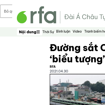
Bỏ qua nội dung chính
Bình luận
Video
Tranh biếm 
Nội dung
Thời Sự
Nội dung
Đường sắt C
‘biểu tượng’
RFA
2021.04.30