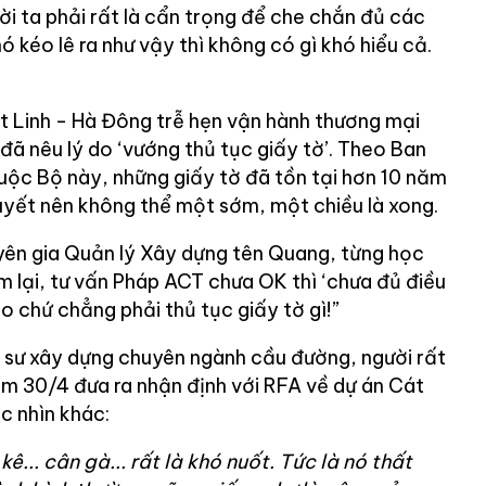
ời ta phải rất là cẩn trọng để che chắn đủ các
ó kéo lê ra như vậy thì không có gì khó hiểu cả.
t Linh - Hà Đông trễ hẹn vận hành thương mại
ã nêu lý do ‘vướng thủ tục giấy tờ’. Theo Ban
uộc Bộ này, những giấy tờ đã tồn tại hơn 10 năm
quyết nên không thể một sớm, một chiều là xong.
uyên gia Quản lý Xây dựng tên Quang, từng học
m lại, tư vấn Pháp ACT chưa OK thì ‘chưa đủ điều
ao chứ chẳng phải thủ tục giấy tờ gì!”
 sư xây dựng chuyên ngành cầu đường, người rất
m 30/4 đưa ra nhận định với RFA về dự án Cát
c nhìn khác:
kê... cân gà... rất là khó nuốt. Tức là nó thất