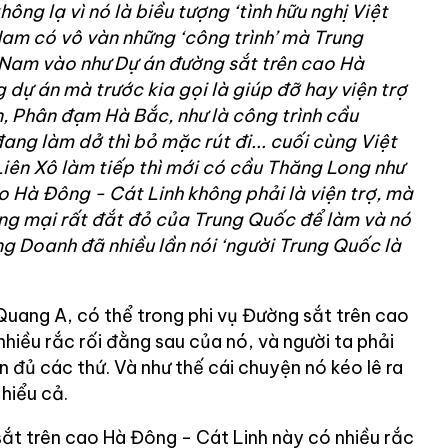
hông lạ vì nó là biều tượng ‘tình hữu nghị Việt
am có vô vàn những ‘công trình’ mà Trung
 Nam vào như Dự án đường sắt trên cao Hà
 dự án mà trước kia gọi là giúp đỡ hay viện trợ
, Phân đạm Hà Bắc, như là công trình cầu
ang làm dở thì bỏ mặc rút đi... cuối cùng Việt
iên Xô làm tiếp thì mới có cầu Thăng Long như
o Hà Đông - Cát Linh không phải là viện trợ, mà
ng mại rất đắt đỏ của Trung Quốc để làm và nó
ng Doanh đã nhiều lần nói ‘người Trung Quốc là
Quang A, có thể trong phi vụ Đường sắt trên cao
hiều rắc rối đằng sau của nó, và người ta phải
n đủ các thứ. Và như thế cái chuyện nó kéo lê ra
 hiểu cả.
sắt trên cao Hà Đông - Cát Linh này có nhiều rắc