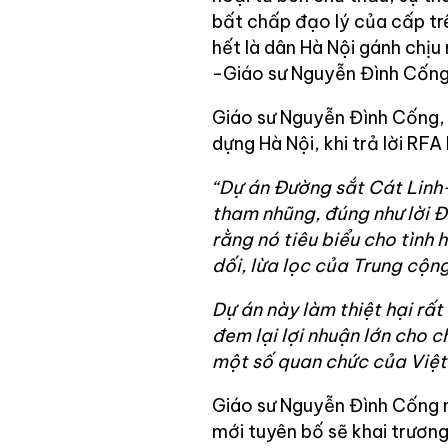
bất chấp đạo lý của cấp tr
hết là dân Hà Nội gánh chịu 
-Giáo sư Nguyễn Đình Cốn
Giáo sư Nguyễn Đình Cống,
dựng Hà Nội, khi trả lời RF
“Dự án Đường sắt Cát Linh-
tham nhũng, đúng như lời Đ
rằng nó tiêu biểu cho tình 
dối, lừa lọc của Trung cộn
Dự án này làm thiệt hại rấ
đem lại lợi nhuận lớn cho 
một số quan chức của Việt 
Giáo sư Nguyễn Đình Cống nê
mới tuyên bố sẽ khai trươn