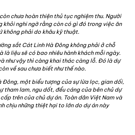
 còn chưa hoàn thiện thủ tục nghiệm thu. Người
g khỏi nghi ngờ rằng còn có gì đó trong việc ăn
 không phải do khâu kỹ thuật.
Đường sắt Cát Linh Hà Đông không phải ở chỗ
 là liệu sẽ có bao nhiêu hành khách mỗi ngày.
 và như vậy thì càng khai thác càng lỗ. Đó là dự
còn về sau chưa biết như thế nào.
 Đông, một biểu tượng của sự lừa lọc, gian dối,
sự tham lam, ngu dốt, đểu cáng của bên chủ dự
 cấp trên của chủ dự án. Toàn dân Việt Nam và
h chịu những thiệt hại to lớn do dự án này