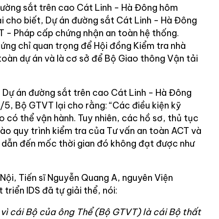
đường sắt trên cao Cát Linh - Hà Đông hôm
i cho biết, Dự án đường sắt Cát Linh - Hà Đông
T - Pháp cấp chứng nhận an toàn hệ thống.
ứng chỉ quan trọng để Hội đồng Kiểm tra nhà
toàn dự án và là cơ sở để Bộ Giao thông Vận tải
 do Dự án đường sắt trên cao Cát Linh - Hà Đông
1/5, Bộ GTVT lại cho rằng: “Các điều kiện kỹ
 có thể vận hành. Tuy nhiên, các hồ sơ, thủ tục
ào quy trình kiểm tra của Tư vấn an toàn ACT và
 dẫn đến mốc thời gian đó không đạt được như
 Nội, Tiến sĩ Nguyễn Quang A, nguyên Viện
triển IDS đã tự giải thể, nói:
 vì cái Bộ của ông Thể (Bộ GTVT) là cái Bộ thất