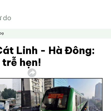
hoạ
át Linh - Hà Đông:
 trễ hẹn!