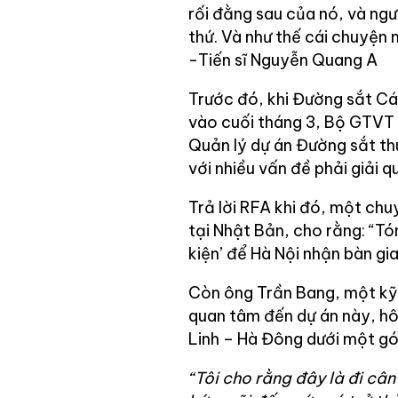
rối đằng sau của nó, và ngư
thứ. Và như thế cái chuyện n
-Tiến sĩ Nguyễn Quang A
Trước đó, khi Đường sắt Cá
vào cuối tháng 3, Bộ GTVT đ
Quản lý dự án Đường sắt th
với nhiều vấn đề phải giải 
Trả lời RFA khi đó, một ch
tại Nhật Bản, cho rằng: “Tó
kiện’ để Hà Nội nhận bàn gi
Còn ông Trần Bang, một kỹ
quan tâm đến dự án này, hô
Linh – Hà Đông dưới một gó
“Tôi cho rằng đây là đi cân 