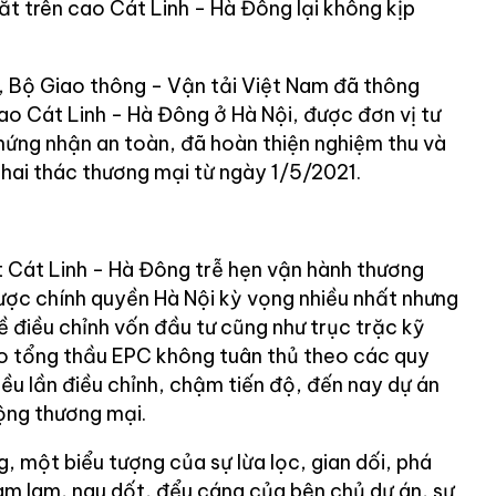
t trên cao Cát Linh - Hà Đông lại không kịp
y, Bộ Giao thông - Vận tải Việt Nam đã thông
ao Cát Linh - Hà Đông ở Hà Nội, được đơn vị tư
ứng nhận an toàn, đã hoàn thiện nghiệm thu và
hai thác thương mại từ ngày 1/5/2021.
t Cát Linh - Hà Đông trễ hẹn vận hành thương
ược chính quyền Hà Nội kỳ vọng nhiều nhất nhưng
về điều chỉnh vốn đầu tư cũng như trục trặc kỹ
 do tổng thầu EPC không tuân thủ theo các quy
iều lần điều chỉnh, chậm tiến độ, đến nay dự án
ộng thương mại.
 một biểu tượng của sự lừa lọc, gian dối, phá
ham lam, ngu dốt, đểu cáng của bên chủ dự án, sự