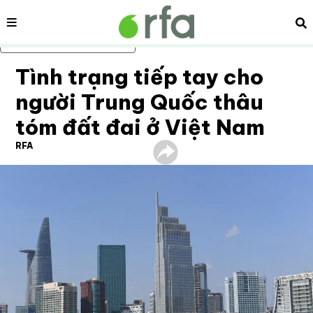
Nội dung
Tì
Bỏ qua nội dung chính
Tình trạng tiếp tay cho
người Trung Quốc thâu
tóm đất đai ở Việt Nam
RFA