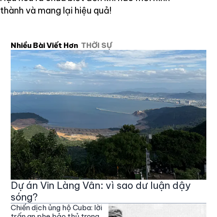
thành và mang lại hiệu quả!
Nhiều Bài Viết Hơn
THỜI SỰ
Dự án Vin Làng Vân: vì sao dư luận dậy
sóng?
Chiến dịch ủng hộ Cuba: lời
trấn an phe bảo thủ trong