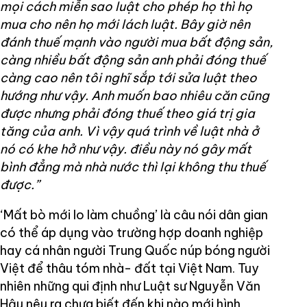
mọi cách miễn sao luật cho phép họ thì họ
mua cho nên họ mới lách luật. Bây giờ nên
đánh thuế mạnh vào người mua bất động sản,
càng nhiều bất động sản anh phải đóng thuế
càng cao nên tôi nghĩ sắp tới sửa luật theo
hướng như vậy. Anh muốn bao nhiêu căn cũng
được nhưng phải đóng thuế theo giá trị gia
tăng của anh. Vì vậy quá trình về luật nhà ở
nó có khe hở như vậy. điều này nó gây mất
bình đẳng mà nhà nước thì lại không thu thuế
được.”
‘Mất bò mới lo làm chuồng’ là câu nói dân gian
có thể áp dụng vào trường hợp doanh nghiệp
hay cá nhân người Trung Quốc núp bóng người
Việt để thâu tóm nhà- đất tại Việt Nam. Tuy
nhiên những qui định như Luật sư Nguyễn Văn
Hậu nêu ra chưa biết đến khi nào mới hình