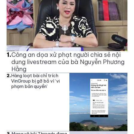
1
.
Công an dọa xử phạt người chia sẻ nội
dung livestream của bà Nguyễn Phương
Hằng
2
.
Hàng loạt bài chỉ trích
VinGroup bị gỡ bỏ vì ‘vi
phạm bản quyền’
3
.
Mạng xã hội Threads đang