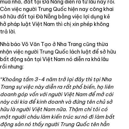
mua nhà, đất tại Đà Nẵng diễn ra từ lâu nay rồi.
Còn việc người Trung Quốc hiện nay công khai
sở hữu đất tại Đà Nẵng bằng việc lợi dụng kẻ
hở pháp luật Việt Nam thì chị xin phép không
trả lời.
Nhà báo Võ Văn Tạo ở Nha Trang cũng thừa
nhận việc người Trung Quốc lách luật để sở hữu
bất động sản tại Việt Nam nó diễn ra khá lâu
rồi nhưng:
“Khoảng tầm 3-4 năm trở lại đây thì tại Nha
Trang sự việc này diễn ra rất phổ biến, họ liên
doanh góp vốn với người Việt Nam để mở cái
này cái kia để kinh doanh và đứng tên chủ sở
hữu là người Việt Nam nữa. Thậm chí tôi có
một người cháu làm kiến trúc sư nó đi làm bất
động sản nó thấy người Trung Quốc tên hẳn