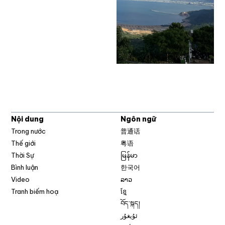
Nội dung
Ngôn ngữ
Trong nước
普通话
Thế giới
粤语
Thời Sự
မြန်မာ
Bình luận
한국어
Video
ລາວ
Tranh biếm hoạ
ខ្មែ
བོད་སྐད།
ئۇيغۇر