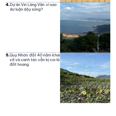
4
.
Dự án Vin Làng Vân: vì sao
dư luận dậy sóng?
5
.
Quy Nhơn: đất 40 năm khai
vỡ và canh tác vẫn bị coi là
đất hoang