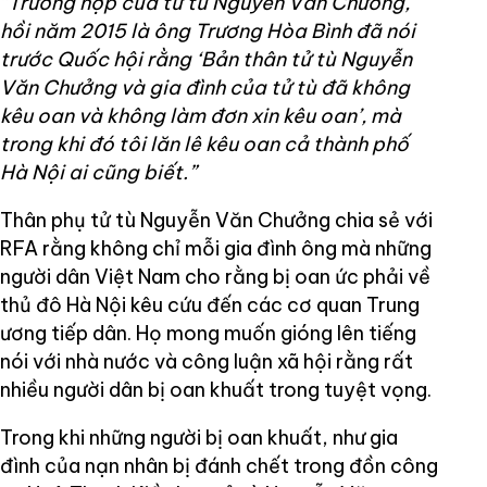
“Trường hợp của tử tù Nguyễn Văn Chưởng,
hồi năm 2015 là ông Trương Hòa Bình đã nói
trước Quốc hội rằng ‘Bản thân tử tù Nguyễn
Văn Chưởng và gia đình của tử tù đã không
kêu oan và không làm đơn xin kêu oan’, mà
trong khi đó tôi lăn lê kêu oan cả thành phố
Hà Nội ai cũng biết.”
Thân phụ tử tù Nguyễn Văn Chưởng chia sẻ với
RFA rằng không chỉ mỗi gia đình ông mà những
người dân Việt Nam cho rằng bị oan ức phải về
thủ đô Hà Nội kêu cứu đến các cơ quan Trung
ương tiếp dân. Họ mong muốn gióng lên tiếng
nói với nhà nước và công luận xã hội rằng rất
nhiều người dân bị oan khuất trong tuyệt vọng.
Trong khi những người bị oan khuất, như gia
đình của nạn nhân bị đánh chết trong đồn công