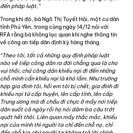
đến pháp luật.”
Trong khi đó, bà Ngô Thị Tuyết Hải, một cư dân
tỉnh Phú Yên, trong cùng ngày 14/12 nói với
RFA rằng bà không lạc quan khi nghe thông tin
về công an tiếp dân định kỳ hàng tháng.
“Theo tôi, tất cả những quy định pháp luật
nào về tiếp công dân ra đời chẳng qua là cho
vui thôi, chứ công dân khiếu nại đi đến những
chỗ mình cần khiếu nại là khó lắm. Như trường
hợp gia đình tôi, hồi em tôi bị chết, gia đình đi
khiếu nại từ cấp huyện, lên cấp tỉnh, lên cấp
Trung ương mà đi chầu đi chực ở mấy nơi tiếp
dân suốt cả ngày rồi họ nói dăm ba câu trớt
quớt hết thôi. Liên quan mấy thắc mắc, khiếu
nại của mình thì người ta chỉ đến chỗ nọ, chỉ
đến chỗ kia chứ người ta không trả lời chính