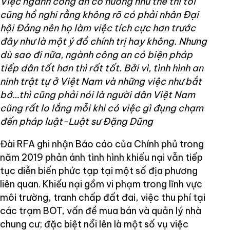
Việc ngành công an có hướng như thế thì tôi
cũng hồ nghi rằng không rõ có phải nhân Đại
hội Đảng nên họ làm việc tích cực hơn trước
đây như là một ý đồ chính trị hay không. Nhưng
dù sao đi nữa, ngành công an có biện pháp
tiếp dân tốt hơn thì rất tốt. Bởi vì, tình hình an
ninh trật tự ở Việt Nam và những việc như bắt
bớ…thì cũng phải nói là người dân Việt Nam
cũng rất lo lắng mỗi khi có việc gì đụng chạm
đến pháp luật-Luật sư Đặng Dũng
Đài RFA ghi nhận Báo cáo của Chính phủ trong
năm 2019 phản ánh tình hình khiếu nại vẫn tiếp
tục diễn biến phức tạp tại một số địa phương
liên quan. Khiếu nại gồm vi phạm trong lĩnh vực
môi trường, tranh chấp đất đai, việc thu phí tại
các trạm BOT, vấn đề mua bán và quản lý nhà
chung cư; đặc biệt nổi lên là một số vụ việc