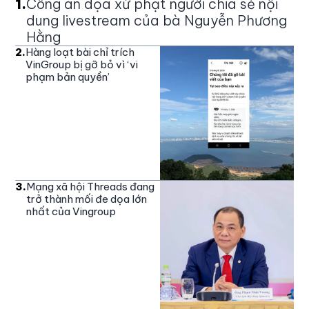
1
.
Công an dọa xử phạt người chia sẻ nội
dung livestream của bà Nguyễn Phương
Hằng
2
.
Hàng loạt bài chỉ trích
VinGroup bị gỡ bỏ vì ‘vi
phạm bản quyền’
3
.
Mạng xã hội Threads đang
trở thành mối đe dọa lớn
nhất của Vingroup