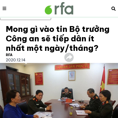
Nội dung
Tì
Bỏ qua nội dung chính
Mong gì vào tin Bộ trưởng
Công an sẽ tiếp dân ít
nhất một ngày/tháng?
RFA
2020.12.14