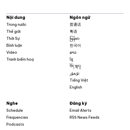
Nội dung
Ngôn ngữ
Trong nước
普通话
Thế giới
粤语
Thời Sự
မြန်မာ
Bình luận
한국어
Video
ລາວ
Tranh biếm hoạ
ខ្មែ
བོད་སྐད།
ئۇيغۇر
Tiếng Việt
English
Nghe
Đăng ký
Schedule
Email Alerts
Opens in new w
Frequencies
RSS News Feeds
Podcasts