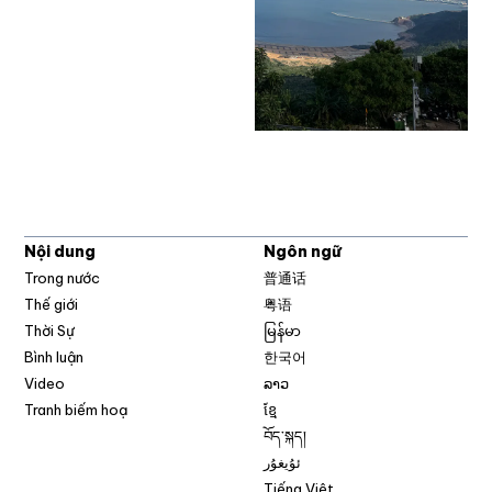
Nội dung
Ngôn ngữ
Trong nước
普通话
Thế giới
粤语
Thời Sự
မြန်မာ
Bình luận
한국어
Video
ລາວ
Tranh biếm hoạ
ខ្មែ
བོད་སྐད།
ئۇيغۇر
Tiếng Việt