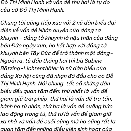
Đỗ Thị Minh Hạnh và vần đề thứ hai là tự do
của cô Đỗ Thị Minh Hạnh.
Chúng tôi cũng tiếp xúc với 2 nữ dân biểu đại
diện về vấn đề Nhân quyền của đảng tả
khuynh - đảng tả khuynh là hậu thân của đảng
bên Đức ngày xưa, họ kết hợp với đảng tả
khuynh bên Tây Đức để trở thành một đảng-
Ngoài ra, từ đầu tháng hai thì bà
Sabine
Bätzing-Lichtenthäler là nữ dân biểu của
đảng Xã hội cũng đã nhận đỡ đầu cho cô Đỗ
Thị Minh Hạnh.
Nói chung, tất cả những dân
biểu đều quan tâm đến: thứ nhất là vấn đề
giam giữ trái phép, thứ hai là vấn đề tra tấn,
hành hạ tù nhân, thứ ba là vấn đề cưỡng bức
lao động trong tù, thứ tư là vấn đề giam giữ
xa nhà và vấn đề cuối cùng mà họ cũng rất là
quan tâm đến những điều kiện sinh hoạt của