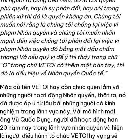
thì người ta cũng đều hiểu, đó là cái quyền
phủ quyết, hay là sự phản đối, hay nói trong
phiên xử thì đó là quyền kháng án. Chúng tôi
muốn nói rằng là chúng tôi chống lại việc vi
phạm Nhân quyền và chúng tôi muốn nhấn
mạnh đến việc chúng tôi phản đối lại việc vi
phạm Nhân quyền đó bằng một dấu chấm
thang! Và nếu quý vị để ý thì thấy trong chữ
“O” trong chữ VETO! có thêm một bàn tay, thì
đó là dấu hiệu về Nhân quyền Quốc tế.”
Mặc dù tên VETO! hãy còn chưa quen lắm với
những người hoạt động Nhân quyền, thật ra, nó
đã được ấp ủ từ lâu bởi những người có kinh
nghiệm trong lãnh vực này. Với mô hình mới,
ông Vũ Quốc Dụng, người đã hoạt động hơn
20 năm nay trong lãnh vực nhân quyền và hiện
là người điều hành tổ chức VETO! hy vọng sẽ