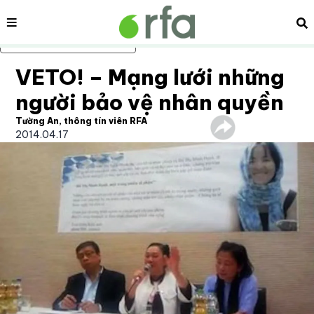
Nội dung
Tì
Bỏ qua nội dung chính
VETO! – Mạng lưới những
người bảo vệ nhân quyền
Tường An, thông tín viên RFA
2014.04.17