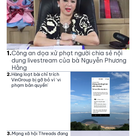
1
.
Công an dọa xử phạt người chia sẻ nội
dung livestream của bà Nguyễn Phương
Hằng
2
.
Hàng loạt bài chỉ trích
VinGroup bị gỡ bỏ vì ‘vi
phạm bản quyền’
3
.
Mạng xã hội Threads đang