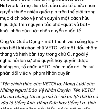
Network là một liên kết của các tổ chức nhân
quyền thuộc nhiều quốc gia trên thế giới trong
mục đích bảo vệ nhân quyền một cách hữu
hiệu dựa trên nguyên tắc phổ-quát và bất-
khả-phân của luật nhân quyền quốc tế.
Ông Vũ Quốc Dụng - một thành viên sáng lập -
cho biết khi chọn chữ VETO! với một dấu chấm
thang và hình bàn tay trong chữ O, ngoài ý
nghĩa nói lên sự phủ quyết hay quyền được
kháng án, tổ chức VETO! còn muốn nói lên sự
phản đối việc vi phạm Nhân quyền:
“Tên chính thức của VETO! là: Mạng Lưới của
Những Người Bảo Vệ Nhân Quyền. Tên VETO!
khi mà chúng tôi chọn nó thì nó có lợi thế là nó
vừa là tiếng Anh, tiếng Đức hay tiếng La-tinh