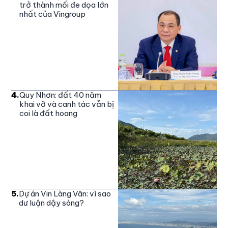
trở thành mối đe dọa lớn
nhất của Vingroup
4
.
Quy Nhơn: đất 40 năm
khai vỡ và canh tác vẫn bị
coi là đất hoang
5
.
Dự án Vin Làng Vân: vì sao
dư luận dậy sóng?