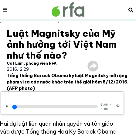
Nội dung
Tì
Bỏ qua nội dung chính
Luật Magnitsky của Mỹ
ảnh hưởng tới Việt Nam
như thế nào?
Cát Linh, phóng viên RFA
2016.12.29
Tổng thống Barack Obama ký luật Magnitsky mở rộng
phạm vi ra các nước khác trên thế giới hôm 8/12/2016.
(AFP photo)
0:00
/
0:00
Hai dự luật liên quan nhân quyền và tôn giáo
vừa được Tổng thống Hoa Kỳ Barack Obama