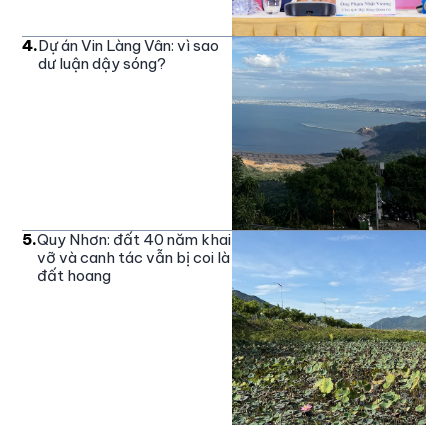
4
.
Dự án Vin Làng Vân: vì sao
dư luận dậy sóng?
5
.
Quy Nhơn: đất 40 năm khai
vỡ và canh tác vẫn bị coi là
đất hoang