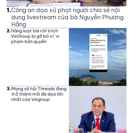
1
.
Công an dọa xử phạt người chia sẻ nội
dung livestream của bà Nguyễn Phương
Hằng
2
.
Hàng loạt bài chỉ trích
VinGroup bị gỡ bỏ vì ‘vi
phạm bản quyền’
3
.
Mạng xã hội Threads đang
trở thành mối đe dọa lớn
nhất của Vingroup