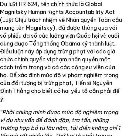
Dự luật HR 624, tên chính thức là Global
Magnitsky Human Rights Accountability Act
(Luật Chịu trách nhiệm về Nhân quyền Toàn cầu
mang tên Magnitsky), đã được thông qua với
số phiếu đa số của lưỡng viện Quốc hội và cuối
cùng được Tổng thống Obama ký thành luật.
Điều luật này áp dụng trừng phạt với các giới
chức chính quyền vi phạm nhân quyền một
cách trầm trọng và cả các cộng sự viên của
họ. Để xác định mức độ vi phạm nghiêm trọng
của đối tượng bị trừng phạt, Tiến sĩ Nguyễn
Đình Thắng cho biết có hai yếu tố cần phải để
ý:
“Phải chứng minh được mức độ nghiêm trọng
ví dụ như vấn đề đánh đập, tra tấn, những
trường hợp bỏ tù lâu năm, tái diễn không chỉ 1
lần mà rất nhiều lần. Thứ hai là phải truy ra